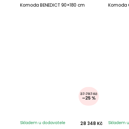
Komoda BENEDICT 90×180 cm
Komoda G
37 797 Kč
–25 %
Skladem u dodavatele
Skladem u
28 348 Kč