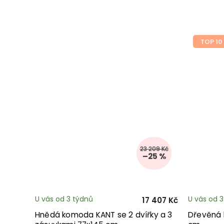
TOP 10
23 209 Kč
–25 %
U vás od 3 týdnů
U vás od 
17 407 Kč
Hnědá komoda KANT se 2 dvířky a 3
Dřevěná 