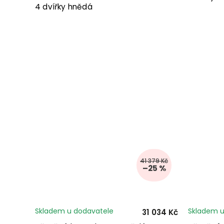
4 dvířky hnědá
41 379 Kč
–25 %
Skladem u dodavatele
Skladem u
31 034 Kč