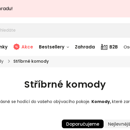
hradu!
nky
Akce
Bestsellery
Zahrada
B2B
Os
dy
/
Stříbrné komody
adem
Stolky skladem
Stříbrné komody
story
Zahradní nábytek
skladem
rásně se hodící do vašeho obývacího pokoje.
Komody
,
které za
Textílie skladem
 skladem
Doporučujeme
Nejlevnějš