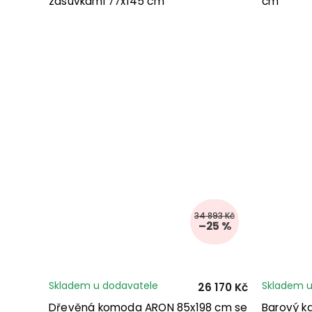
zásuvkami 77x145 cm
cm
34 893 Kč
–25 %
Skladem u dodavatele
Skladem u
26 170 Kč
Dřevěná komoda ARON 85x198 cm se
Barový k