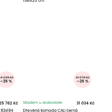
158x125 cm
34 349 Kč
41 379 Kč
–25 %
–25 %
Skladem u dodavatele
25 762 Kč
31 034 Kč
y 83x184
Dřevěná komoda CALI černá