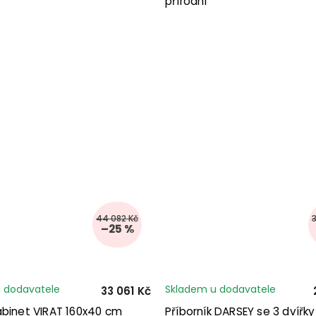
přírodní
44 082 Kč
–25 %
 dodavatele
Skladem u dodavatele
33 061 Kč
abinet VIRAT 160x40 cm
Příborník DARSEY se 3 dvířk