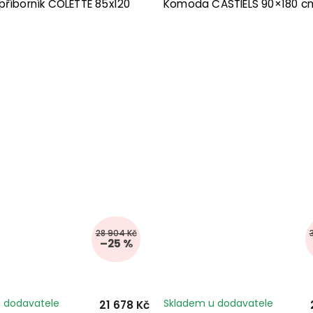
příborník COLETTE 85x120
Komoda CASTIELS 90×180 c
28 904 Kč
–25 %
 dodavatele
Skladem u dodavatele
21 678 Kč