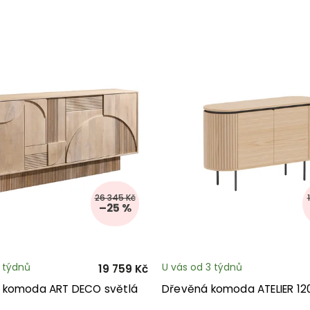
26 345 Kč
–25 %
3 týdnů
U vás od 3 týdnů
19 759 Kč
 komoda ART DECO světlá
Dřevěná komoda ATELIER 12