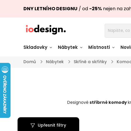
DNY LETNÍHO DESIGNU
/ od
-25%
nejen na za
Skladovky
Nábytek
Místnosti
Novi
Domů
/
Nábytek
/
Skříně a skříňky
/
Komo
Židle skladem
Stoly skl
Pohovky a křesla
Úložné pro
skladem
skladem
Designové
stříbrné komody
k
Doplňky a
Světla skladem
dekorace
Upřesnit filtry
Nádobí skladem