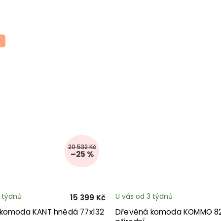
20 532 Kč
–25 %
3 týdnů
U vás od 3 týdnů
15 399 Kč
komoda KANT hnědá 77x132
Dřevěná komoda KOMMO 8