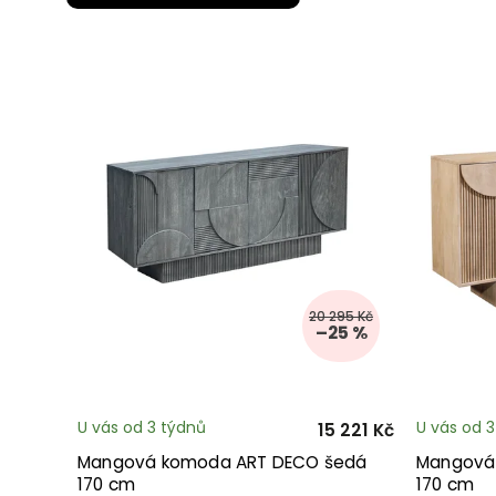
20 295 Kč
–25 %
U vás od 3 týdnů
U vás od 
15 221 Kč
Mangová komoda ART DECO šedá
Mangová
170 cm
170 cm