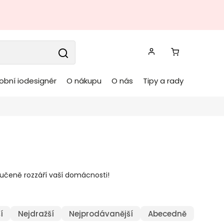
obní iodesignér
O nákupu
O nás
Tipy a rady
ručeně rozzáří vaší domácnosti!
í
Nejdražší
Nejprodávanější
Abecedně