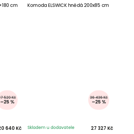
×180 cm
Komoda ELSWICK hnědá 200x85 cm
27 520 Kč
36 436 Kč
–25 %
–25 %
Skladem u dodavatele
20 640 Kč
27 327 Kč