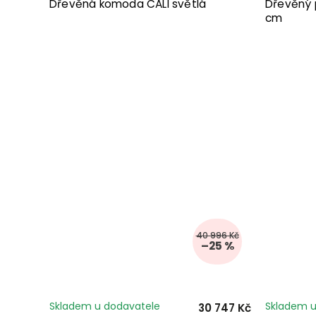
Dřevěná komoda CALI světlá
Dřevěný 
cm
40 996 Kč
–25 %
Skladem u dodavatele
Skladem u
30 747 Kč