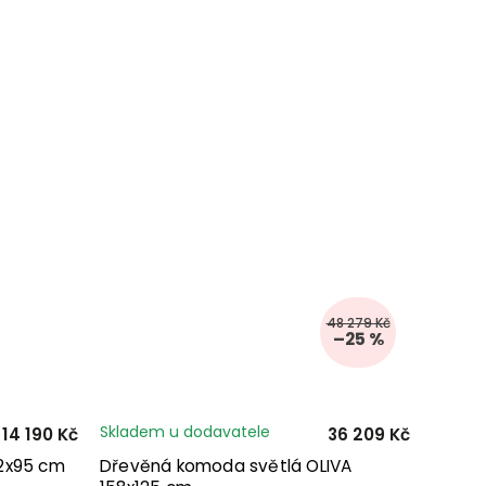
48 279 Kč
–25 %
Skladem u dodavatele
14 190 Kč
36 209 Kč
2x95 cm
Dřevěná komoda světlá OLIVA