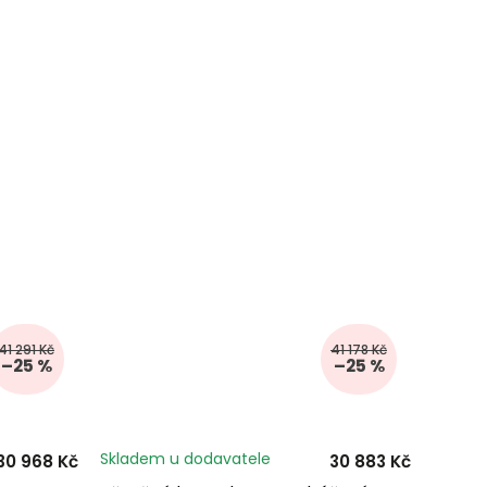
41 291 Kč
41 178 Kč
–25 %
–25 %
Skladem u dodavatele
30 968 Kč
30 883 Kč