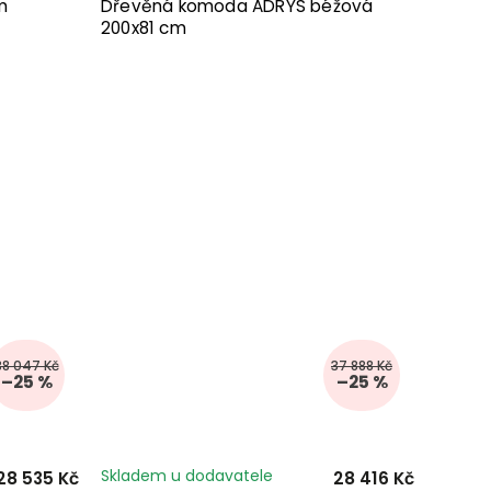
m
Dřevěná komoda ADRYS béžová
200x81 cm
38 047 Kč
37 888 Kč
–25 %
–25 %
Skladem u dodavatele
28 535 Kč
28 416 Kč