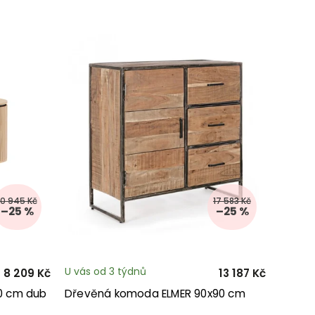
10 945 Kč
17 583 Kč
–25 %
–25 %
U vás od 3 týdnů
8 209 Kč
13 187 Kč
0 cm dub
Dřevěná komoda ELMER 90x90 cm