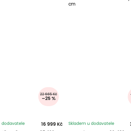
cm
22 665 Kč
–25 %
 dodavatele
Skladem u dodavatele
16 999 Kč