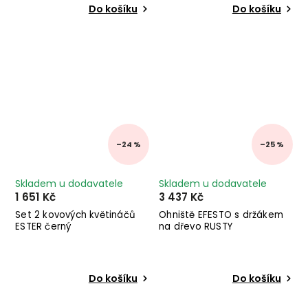
Do košíku
Do košíku
–24 %
–25 %
Skladem u dodavatele
Skladem u dodavatele
1 651 Kč
3 437 Kč
Set 2 kovových květináčů
Ohniště EFESTO s držákem
ESTER černý
na dřevo RUSTY
Do košíku
Do košíku