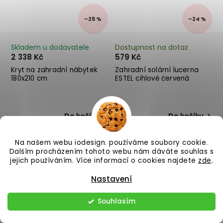
–25 %
–24 %
Skladem u dodavatele
Dostupnost na dotaz
2 338 Kč
579 Kč
Kryt na zahradní nábytek
Zahradní solární lucerna
180x210 cm
ESTEL cihlově červená
Do košíku
Do košíku
Na našem webu iodesign. používáme soubory cookie.
Dalším procházením tohoto webu nám dáváte souhlas s
jejich používáním. Více informací o cookies najdete
zde
.
Nastavení
Souhlasím
–25 %
–25 %