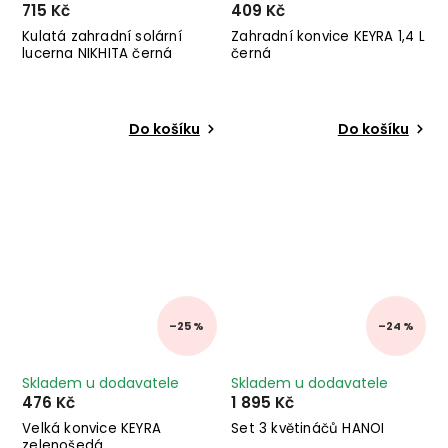
715 Kč
409 Kč
Kulatá zahradní solární
Zahradní konvice KEYRA 1,4 L
lucerna NIKHITA černá
černá
Do košíku
Do košíku
–25 %
–24 %
Skladem u dodavatele
Skladem u dodavatele
476 Kč
1 895 Kč
Velká konvice KEYRA
Set 3 květináčů HANOI
zelenošedá