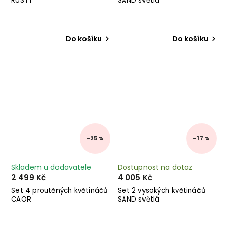
RUSTY
SAND světlá
Do košíku
Do košíku
–25 %
–17 %
Skladem u dodavatele
Dostupnost na dotaz
2 499 Kč
4 005 Kč
Set 4 proutěných květináčů
Set 2 vysokých květináčů
CAOR
SAND světlá