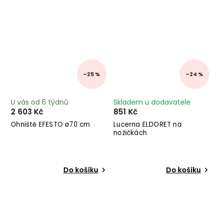
–25 %
–24 %
U vás od 6 týdnů
Skladem u dodavatele
2 603 Kč
851 Kč
Ohniště EFESTO ø70 cm
Lucerna ELDORET na
nožičkách
Do košíku
Do košíku