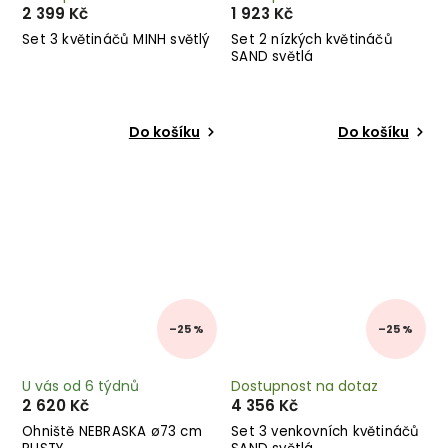
2 399 Kč
1 923 Kč
Set 3 květináčů MINH světlý
Set 2 nízkých květináčů
SAND světlá
Do košíku
Do košíku
–25 %
–25 %
U vás od 6 týdnů
Dostupnost na dotaz
2 620 Kč
4 356 Kč
Ohniště NEBRASKA ø73 cm
Set 3 venkovních květináčů