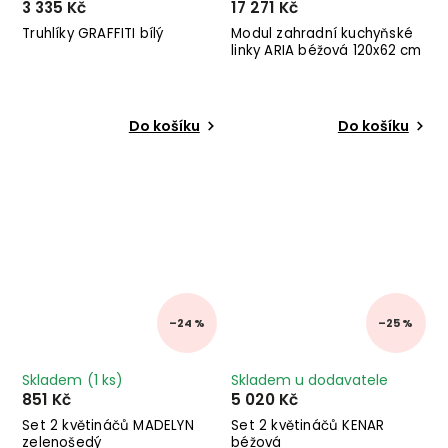
3 335 Kč
17 271 Kč
Truhlíky GRAFFITI bílý
Modul zahradní kuchyňské
linky ARIA béžová 120x62 cm
Do košíku
Do košíku
–24 %
–25 %
Skladem
(1 ks)
Skladem u dodavatele
851 Kč
5 020 Kč
Set 2 květináčů MADELYN
Set 2 květináčů KENAR
zelenošedý
béžová