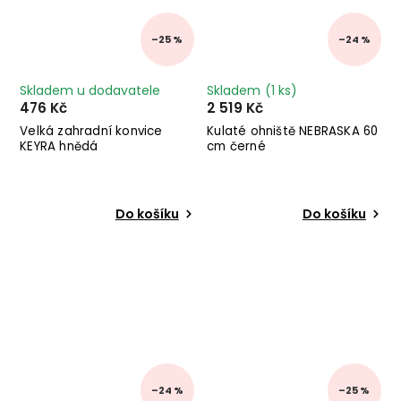
–25 %
–24 %
Skladem u dodavatele
Skladem
(1 ks)
476 Kč
2 519 Kč
Velká zahradní konvice
Kulaté ohniště NEBRASKA 60
KEYRA hnědá
cm černé
Do košíku
Do košíku
–24 %
–25 %