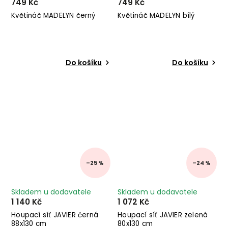
749 Kč
749 Kč
Květináč MADELYN černý
Květináč MADELYN bílý
Do košíku
Do košíku
–25 %
–24 %
Skladem u dodavatele
Skladem u dodavatele
1 140 Kč
1 072 Kč
Houpací síť JAVIER černá
Houpací síť JAVIER zelená
88x130 cm
80x130 cm