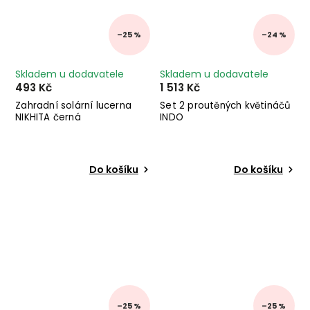
–25 %
–24 %
Skladem u dodavatele
Skladem u dodavatele
493 Kč
1 513 Kč
Zahradní solární lucerna
Set 2 proutěných květináčů
NIKHITA černá
INDO
Do košíku
Do košíku
–25 %
–25 %