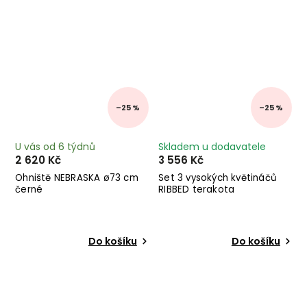
–25 %
–25 %
U vás od 6 týdnů
Skladem u dodavatele
2 620 Kč
3 556 Kč
Ohniště NEBRASKA ø73 cm
Set 3 vysokých květináčů
černé
RIBBED terakota
Do košíku
Do košíku