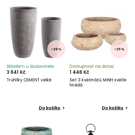
Nejdražší
Abecedně
–25 %
–25 %
Skladem u dodavatele
Dostupnost na dotaz
3 641 Kč
1 446 Kč
Truhlíky CEMENT velké
Set 3 květináčů MINH světle
hnědá
Do košíku
Do košíku