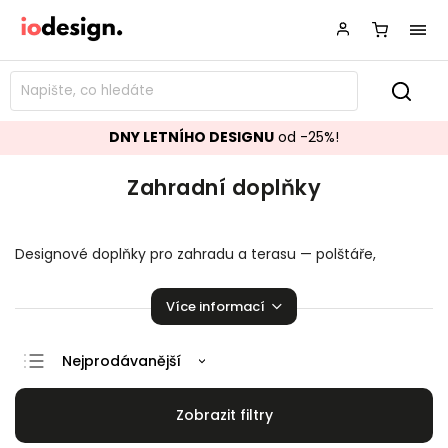
DNY LETNÍHO DESIGNU
od -25%!
Zahradní doplňky
Designové doplňky pro zahradu a terasu — polštáře,
osvětlení, dekorace a další. Dotáhněte svůj venkovní
prostor do detailu.
Více informací
Nejprodávanější
Doporučujeme
Nejlevnější