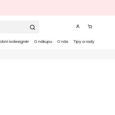
obní iodesignér
O nákupu
O nás
Tipy a rady
oda ELSWICK hnědá
x85 cm
BIZZOTTO
Kód:
0747493
ová komoda ELSWICK
od značky BIZZOTTO v hnědém
í.