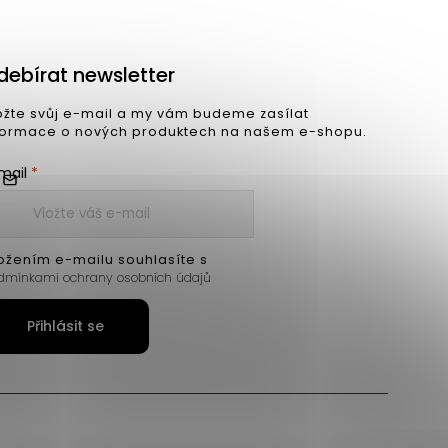
debírat newsletter
ožte svůj e-mail a my vám budeme zasílat
formace o nových produktech na našem e-shopu.
mail
ožením e-mailu souhlasíte s
dmínkami ochrany osobních údajů
Přihlásit se