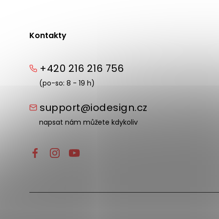
Kontakty
+420 216 216 756
(po-so: 8 - 19 h)
support@iodesign.cz
napsat nám můžete kdykoliv