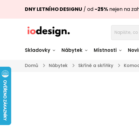
DNY LETNÍHO DESIGNU
/ od
-25%
nejen na za
Skladovky
Nábytek
Místnosti
Novi
Domů
/
Nábytek
/
Skříně a skříňky
/
Komo
Židle skladem
Stoly skl
Pohovky a křesla
Úložné pro
skladem
skladem
Doplňky a
Světla skladem
dekorace
Nádobí skladem