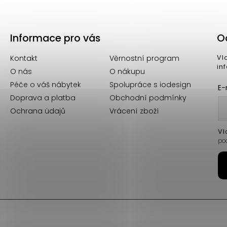
Informace pro vás
O
Kontakt
Věrnostní program
Vl
in
O nás
O nákupu
Péče o váš nábytek
Spolupráce s iodesign
E-
Doprava a platba
Obchodní podmínky
Ochrana údajů
Vrácení zboží
Vl
po