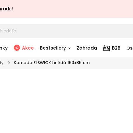
hradu!
nky
Akce
Bestsellery
Zahrada
B2B
Os
dy
/
Komoda ELSWICK hnědá 160x85 cm
adem
Stolky skladem
Kom
story
Zahradní nábytek
TOP akce
skladem
160
Textílie skladem
 skladem
Značka:
Design
proveden