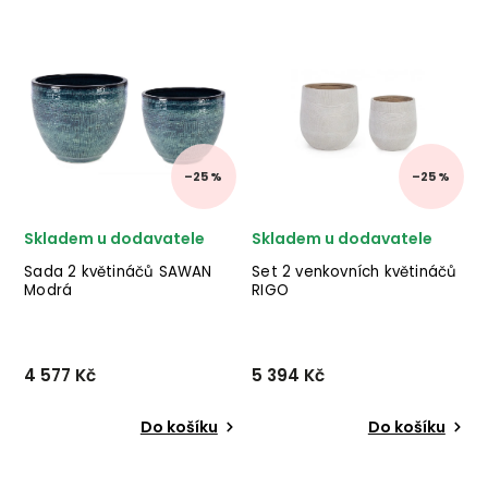
MADELYN od italského
koberec MENORCA od
výrobce stylového nábytku
dánské značky nádherného
BIZZOTTO v kovovém
skandinávského nábytku
provedení v zelenošedé
HOUSE NORDIC v provedení
barvě. ✅ krásný nábytek
100% recyklovaného plastu.
✅ kvalitní materiály
✅ krásný nábytek ✅ k...
✅ nejnižší cena ✅ 30de...
–25 %
–25 %
Skladem u dodavatele
Skladem u dodavatele
Sada 2 květináčů SAWAN
Set 2 venkovních květináčů
Modrá
RIGO
4 577 Kč
5 394 Kč
Do košíku
Do košíku
Sada 2 květináčů SAWAN
Nádherný set venkovních
Modrá od italského
květináčů RIGO od italské