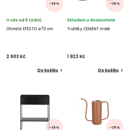
–25 %
–25 %
U vás od 6 týdnů
Skladem u dodavatele
Ohniště EFESTO ø70 cm
Truhlíky CEMENT malé
2 603 Kč
1 923 Kč
Do košíku
Do košíku
Stylové ohniště EFESTO od
Set dvou venkovních
italského výrobce stylového
truhlíků CEMENT od italské
nábytku BIZZOTTO v
firmy stylového
provedení černě
nábytku BIZZOTTO ze
lakovaného kovu. ✅ krásný
směsi skleněného vlákna a
nábytek ✅ kvalitní materiály
jílu v šedé barvě. ✅ krásný
✅ nejnižší cena ✅ 30...
nábytek ✅ kvalitní
materiály...
–25 %
–25 %