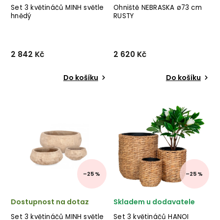
Set 3 květináčů MINH světle
Ohniště NEBRASKA ø73 cm
hnědý
RUSTY
2 842 Kč
2 620 Kč
Do košíku
Do košíku
Set 3 květináčů MINH od
Nádherné ohniště NEBRASKA
italské značky stylového
od italského výrobce
nábytku BIZZOTTO v
stylového nábytku BIZZOTTO
provedení světle hnědé
v provedení oxidovaného
terakoty. ✅ krásný nábytek
rezavého kovu. ✅ krásný
✅ kvalitní materiály
nábytek ✅ kvalitní materiály
✅ nejnižší cena ✅ 30denní...
✅ nejnižší ce...
–25 %
–25 %
Dostupnost na dotaz
Skladem u dodavatele
Set 3 květináčů MINH světle
Set 3 květináčů HANOI