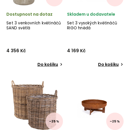
Dostupnost na dotaz
Skladem u dodavatele
Set 3 venkovních květináčů
Set 3 vysokých květináčů
SAND světlá
RIGO hnědá
4 356 Kč
4 169 Kč
Do košíku
Do košíku
Set 3 venkovních květináčů
Set 3 venkovních květináčů
SAND od italské firmy
RIGO od italské firmy
stylového
stylového
nábytku BIZZOTTO ze
nábytku BIZZOTTO ze
směsi skleněného vlákna a
směsi skleněného vlákna a
jílu ve světlé barvě.
jílu v hnědé barvě. ✅ krásný
✅ krásný nábytek ✅ kvalitní
nábytek ✅ kvalitní materiály
materiály ...
✅ ...
–25 %
–25 %