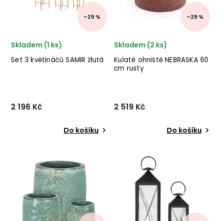
–25 %
–25 %
Skladem (1 ks)
Skladem (2 ks)
Set 3 květináčů SAMIR žlutá
Kulaté ohniště NEBRASKA 60
cm rusty
2 196 Kč
2 519 Kč
Do košíku
Do košíku
Set 3 květináčů
Nádherné ohniště NEBRASKA
SAMIR od italského výrobce
od italského výrobce
stylového nábytku BIZZOTTO
stylového nábytku BIZZOTTO
z práškované oceli ve
v provedení rusty. ✅ krásný
žlutém provedení. ✅ krásný
nábytek ✅ kvalitní materiály
nábytek ✅ kvalitní materiály
✅ nejnižší cena ✅ 30 denní
✅ nejnižší cena ✅...
vrácen...