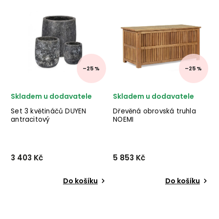
výrobce nábytku BIZZOTTO
značky stylového nábytku
v terakotě Modrá.
BIZZOTTO v provedení
béžového vláknitého jílu.
✅ krásný nábytek ✅ kvalitní
materiály ✅ ne...
–25 %
–25 %
Skladem u dodavatele
Skladem u dodavatele
Set 3 květináčů DUYEN
Dřevěná obrovská truhla
antracitový
NOEMI
3 403 Kč
5 853 Kč
Do košíku
Do košíku
Set 3 květináčů DUYEN od
Designová dřevěná truhla
italské značky stylového
NOEMI od italského výrobce
nábytku BIZZOTTO v
stylového nábytku BIZZOTTO