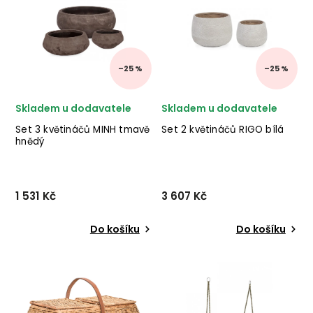
či domov. ✅ krásný nábytek
červeného kovu. ✅ krásný
✅ kvalitní materiály
nábytek ✅ kvalitní materiály
✅ nejnižší cena ✅ 30 denní
✅ nejnižší cena...
...
–25 %
–25 %
Skladem u dodavatele
Skladem u dodavatele
Set 3 květináčů MINH tmavě
Set 2 květináčů RIGO bílá
hnědý
1 531 Kč
3 607 Kč
Do košíku
Do košíku
Set 3 květináčů MINH od
Set 2 venkovních květináčů
italské značky stylového
RIGO od italské firmy
nábytku BIZZOTTO v
stylového
provedení tmavě hnědé
nábytku BIZZOTTO ze
terakoty. ✅ krásný nábytek
směsi skleněného vlákna a