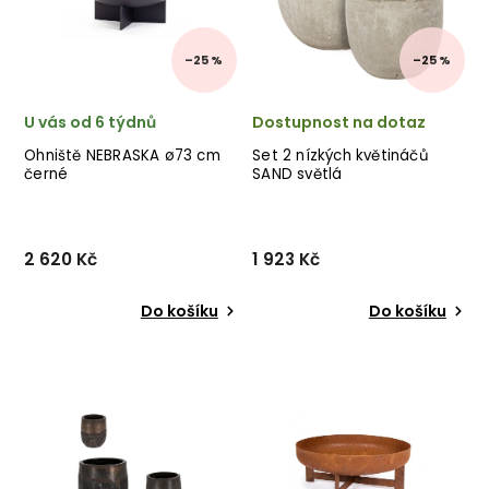
nábytek ✅ kvalitní materiály
✅ kvalitní materiály
✅ nejnižš...
✅ nejnižš...
–25 %
–25 %
U vás od 6 týdnů
Dostupnost na dotaz
Ohniště NEBRASKA ø73 cm
Set 2 nízkých květináčů
černé
SAND světlá
2 620 Kč
1 923 Kč
Do košíku
Do košíku
Nádherné ohniště NEBRASKA
Set 2 venkovních květináčů
od italského výrobce
SAND od italské firmy
stylového nábytku BIZZOTTO
stylového
v provedení černě
nábytku BIZZOTTO ze
lakovaného kovu. ✅ krásný
směsi skleněného vlákna a
nábytek ✅ kvalitní materiály
jílu ve světlé barvě.
✅ nejnižší cena ✅...
✅ krásný nábytek ✅ kvalitní