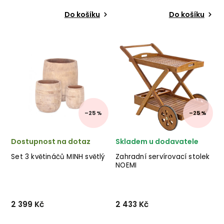
Do košíku
Do košíku
Set 2 vysokých květináčů
Zahradní úložný box OCEAN
SAND od italské firmy
od italského výrobce
stylového
stylového
nábytku BIZZOTTO ze
nábytku BIZZOTTO v bílém
směsi skleněného vlákna a
ocelovém provedení.
jílu ve světlé barvě.
✅ krásný nábytek ✅ kvalitní
materiály ✅ ...
–25 %
–25 %
Dostupnost na dotaz
Skladem u dodavatele
Set 3 květináčů MINH světlý
Zahradní servírovací stolek
NOEMI
2 399 Kč
2 433 Kč