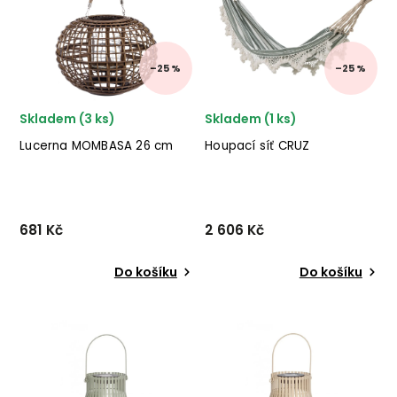
jílu v šedé barvě. ✅ krásný
černém provedení.
nábytek ✅ kvalitní materiály
✅ krásný nábytek ✅ kvalitní
✅...
materiály...
–25 %
–25 %
Skladem (3 ks)
Skladem (1 ks)
Lucerna MOMBASA 26 cm
Houpací síť CRUZ
681 Kč
2 606 Kč
Do košíku
Do košíku
Lucerna MOMBASA od
Houpací síť CRUZ od
italského výrobce stylového
dánské značky nádherného
nábytku BIZZOTTO v
nábytku BLOOMINGVILLE pro
kombinaci ratanu, juty a
vaši zahradu či domov.
skla. ✅ krásný nábytek
✅ krásný nábytek ✅ kvalitní
✅ kvalitní materiály
materiály ✅ nejnižší cena