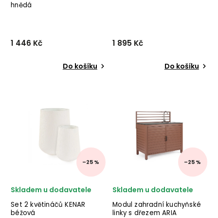
hnědá
1 446 Kč
1 895 Kč
Do košíku
Do košíku
Set 3 květináčů MINH od
Nádherný set květináčů
italské značky stylového
HANOI od dánské značky
nábytku BIZZOTTO v
nádherného
provedení světle hnědé
skandinávského nábytku
terakoty. ✅ krásný nábytek
HOUSE NORDIC v provedení
✅ kvalitní materiály
sušených listů hyacintu.
✅ nejnižší cena ✅ 30denní...
✅ krásný nábytek ✅ kvalitní
materiá...
–25 %
–25 %
Skladem u dodavatele
Skladem u dodavatele
Set 2 květináčů KENAR
Modul zahradní kuchyňské
béžová
linky s dřezem ARIA