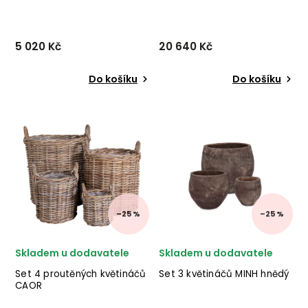
terakota 120x62 cm
5 020 Kč
20 640 Kč
Do košíku
Do košíku
Set 2 květináčů
Modul zahradní linky ARIA
KENAR od italského výrobce
od italského výrobce
stylového nábytku
stylového
BIZZOTTO z ručně
nábytku BIZZOTTO v
opracovaného kovu s
terakotovém provedení.
matnou smaltovou
povrchovou úpravou v
béžovém provedení.
✅ krásný n...
–25 %
–25 %
Skladem u dodavatele
Skladem u dodavatele
Set 4 proutěných květináčů
Set 3 květináčů MINH hnědý
CAOR