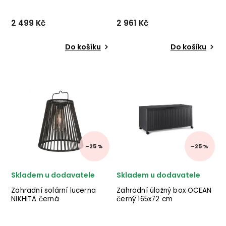
2 499 Kč
2 961 Kč
Do košíku
Do košíku
Nádherný set proutěných
Set 3 květináčů MINH od
květináčů CAOR od dánské
italské značky stylového
značky nádherného
nábytku BIZZOTTO v
skandinávského nábytku
provedení hnědé terakoty.
HOUSE NORDIC v provedení
✅ krásný nábytek ✅ kvalitní
proutí kubu ratanu v hnědé
materiály ✅ nejnižší cena
barvě. ✅ krásný nábytek...
✅ 30denní vrácen...
–25 %
–25 %
Skladem u dodavatele
Skladem u dodavatele
Zahradní solární lucerna
Zahradní úložný box OCEAN
NIKHITA černá
černý 165x72 cm