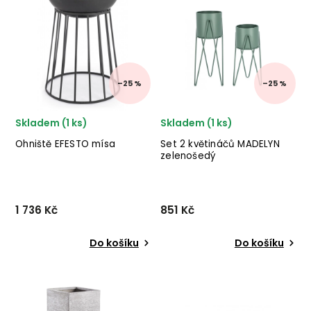
BIZZOTTO v provedení
nábytku BIZZOTTO v
epoxidové práškové oceli a
béžovém ocelovém
polyetylenu s ratanovým
provedení.
efektem. ✅ krásný náb...
–25 %
–25 %
Skladem (1 ks)
Skladem (1 ks)
Ohniště EFESTO mísa
Set 2 květináčů MADELYN
zelenošedý
1 736 Kč
851 Kč
Do košíku
Do košíku
Designové ohniště
Set 2 květináčů
EFESTO od italského
MADELYN od italského
výrobce stylového
výrobce stylového nábytku
nábytku BIZZOTTO
BIZZOTTO v kovovém