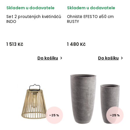
Skladem u dodavatele
Skladem u dodavatele
Set 2 proutěných květináčů
Ohniště EFESTO ø50 cm
INDO
RUSTY
1 513 Kč
1 480 Kč
Do košíku
Do košíku
Nádherný set proutěných
Stylové ohniště EFESTO od
květináčů INDO od dánské
italského výrobce stylového
značky nádherného
nábytku BIZZOTTO v
skandinávského nábytku
provedení rezavého kovu.
HOUSE NORDIC v provedení
✅ krásný nábytek ✅ kvalitní
proutí kubu ratanu v hnědé
materiály ✅ nejnižší cena
barvě. ✅ krásný nábytek...
✅ 30 denní v...
–25 %
–25 %