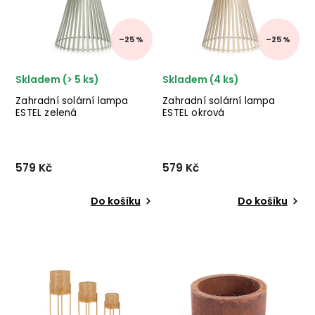
✅ nejnižší cena ✅ 30ti denní
✅ 30ti denní vrác...
v...
–25 %
–25 %
Skladem (> 5 ks)
Skladem (4 ks)
Zahradní solární lampa
Zahradní solární lampa
ESTEL zelená
ESTEL okrová
579 Kč
579 Kč
Do košíku
Do košíku
Zahradní solární lucerna
Zahradní solární lucerna
ESTEL od italského výrobce
ESTEL od italského výrobce
stylového nábytku
stylového nábytku
BIZZOTTO v provedení
BIZZOTTO v provedení z
zeleného kovu. ✅ krásný
kovu v okrové barvě.
nábytek ✅ kvalitní materiály
✅ krásný nábytek ✅ kvalitní
✅ nejnižší cena ✅ 30d...
materiály ✅ nejnižší ce...