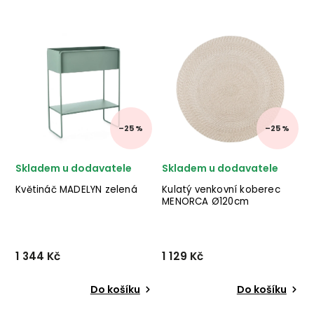
Kulatá solární lucerna
Květináč
NIKHITA od italského
MADELYN od italského
výrobce stylového nábytku
výrobce stylového nábytku
BIZZOTTO v provedení
BIZZOTTO v kovovém
epoxidové práškové oceli a
provedení v zelenošedé
polyetylenu s ratanovým
barvě. ✅ krásný nábytek
efektem. ✅ krásný nábyt...
✅ kvalitní materiály
✅ nejnižší cena ✅ 30de...
–25 %
–25 %
Skladem u dodavatele
Skladem u dodavatele
Květináč MADELYN zelená
Kulatý venkovní koberec
MENORCA Ø120cm
1 344 Kč
1 129 Kč
Do košíku
Do košíku
Květináč
Designový kulatý venkovní