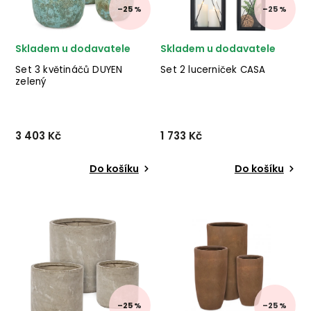
–25 %
–25 %
Skladem u dodavatele
Skladem u dodavatele
Set 3 květináčů DUYEN
Set 2 lucerniček CASA
zelený
3 403 Kč
1 733 Kč
Do košíku
Do košíku
Set 3 květináčů DUYEN od
Nádherný set 2 zahradních
italské značky stylového
lucerniček CASA od dánské
nábytku BIZZOTTO v
značky nádherného
provedení zelené
nábytku HOUSE NORDIC v
glazované terakoty.
provedení černého kovu a
✅ krásný nábytek ✅ kvalitní
skla. ✅ krásný nábytek
materiály ✅ nejnižší cena
✅ kvalitní materiály ✅ n...
✅ 30...
–25 %
–25 %