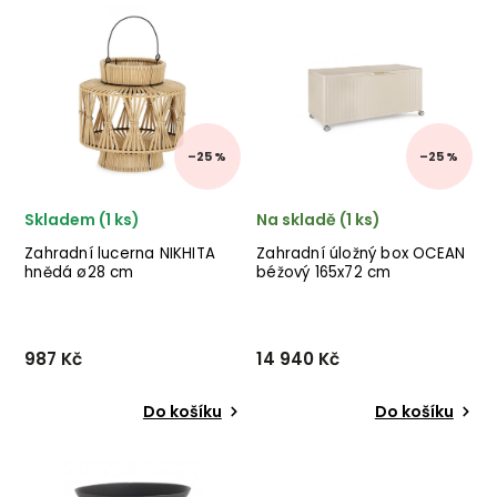
stylového nábytku BIZZOTTO
značky nádherného
v provedení černě
skandinávského nábytku
lakované oceli. ✅ krásný
HOUSE NORDIC v provedení
nábytek ✅ kvalitní materiály
proutí kubu ratanu v hnědé
✅ nejnižší cena ✅ ...
barvě. ✅ krásný nábytek...
–25 %
–25 %
Skladem (1 ks)
Na skladě (1 ks)
Zahradní lucerna NIKHITA
Zahradní úložný box OCEAN
hnědá ø28 cm
béžový 165x72 cm
987 Kč
14 940 Kč
Do košíku
Do košíku
Zahradní solární lucerna
Zahradní úložný box OCEAN
NIKHITA od italského
od italského výrobce
výrobce stylového nábytku
stylového