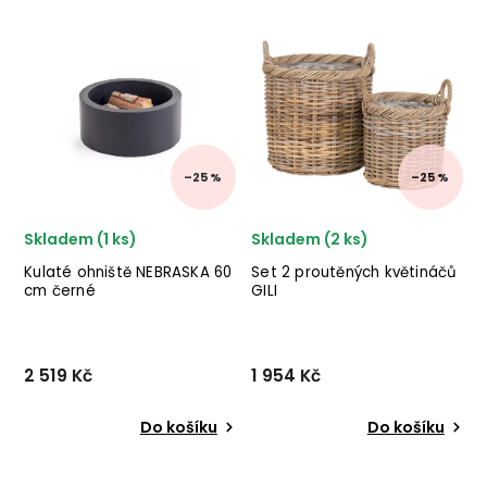
Nejprodávanější
Abecedně
–25 %
–25 %
Skladem (1 ks)
Skladem (2 ks)
Kulaté ohniště NEBRASKA 60
Set 2 proutěných květináčů
cm černé
GILI
2 519 Kč
1 954 Kč
Do košíku
Do košíku
Nádherné ohniště NEBRASKA
Nádherný set proutěných
od italského výrobce
květináčů GILI od dánské