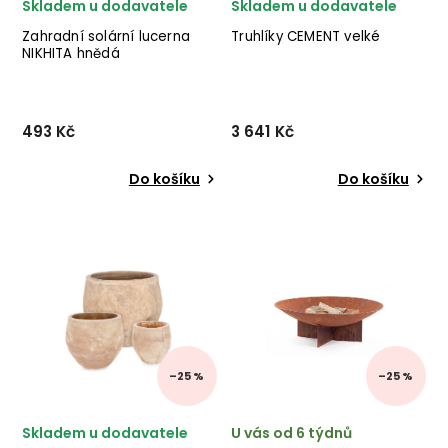
Skladem u dodavatele
Skladem u dodavatele
Zahradní solární lucerna
Truhlíky CEMENT velké
NIKHITA hnědá
493 Kč
3 641 Kč
Do košíku
Do košíku
Zahradní solární lucerna
Set dvou venkovních
NIKHITA od italského
truhlíků CEMENT od italské
výrobce stylového nábytku
firmy stylového
BIZZOTTO v provedení
nábytku BIZZOTTO ze
epoxidové práškové oceli a
směsi skleněného vlákna a
polyetylenu s ratanovým
jílu v šedé barvě. ✅ krásný
efektem. ✅ krásný náb...
nábytek ✅ kvalitní
materiály...
–25 %
–25 %
Skladem u dodavatele
U vás od 6 týdnů