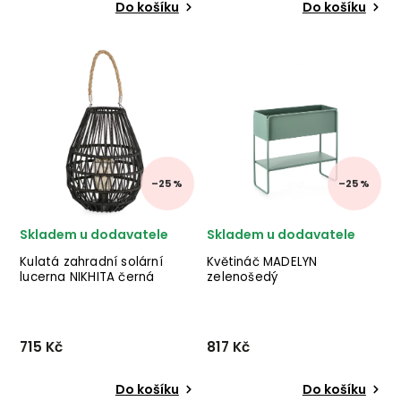
Do košíku
Do košíku
Set 3 květináčů MINH od
Designová dřevěná
italské značky stylového
venkovní servírovací stolek
nábytku BIZZOTTO v
NOEMI od italského výrobce
provedení světle hnědé
stylového nábytku BIZZOTTO
terakoty. ✅ krásný nábytek
v provedení masivního
✅ kvalitní materiály
akáciového dřeva. ✅ krásný
✅ nejnižší cena ✅ 30denní...
nábytek ✅ kvali...
–25 %
–25 %
Skladem u dodavatele
Skladem u dodavatele
Kulatá zahradní solární
Květináč MADELYN
lucerna NIKHITA černá
zelenošedý
715 Kč
817 Kč
Do košíku
Do košíku