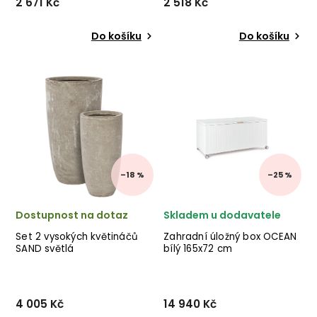
2 671 Kč
2 518 Kč
Do košíku
Do košíku
Stylové ohniště EFESTO od
Set 2 venkovních truhlíků
italského výrobce stylového
GRAFFITI od italské firmy
nábytku BIZZOTTO v
stylového
provedení rezavého kovu.
nábytku BIZZOTTO ze
✅ krásný nábytek ✅ kvalitní
směsi skleněného vlákna a
materiály ✅ nejnižší cena
jílu v šedé barvě. ✅ krásný
✅ 30 denní v...
nábytek ✅ kvalitní materiály
...
–18 %
–25 %
Dostupnost na dotaz
Skladem u dodavatele
Set 2 vysokých květináčů
Zahradní úložný box OCEAN
SAND světlá
bílý 165x72 cm
4 005 Kč
14 940 Kč