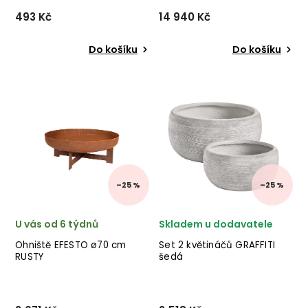
493 Kč
14 940 Kč
Do košíku
Do košíku
Zahradní solární lucerna
Zahradní úložný box OCEAN
NIKHITA od italského
od italského výrobce
výrobce stylového nábytku
stylového nábytku BIZZOTTO
BIZZOTTO v provedení
v černém ocelovém
epoxidové práškové oceli a
provedení.
polyetylenu s ratanovým
efektem. ✅ krásný náb...
–25 %
–25 %
U vás od 6 týdnů
Skladem u dodavatele
Ohniště EFESTO ø70 cm
Set 2 květináčů GRAFFITI
RUSTY
šedá