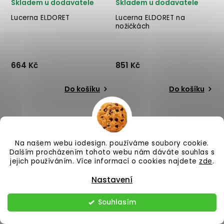
Skladem u dodavatele
Skladem u dodavatele
Lucerna ELDORET
Lucerna ELDORET na
nožičkách
664 Kč
851 Kč
Do košíku
Do košíku
Lucerna ELDORET od italské
Lucerna ELDORET od italské
výrobce stylového nábytku
výrobce stylového nábytku
BIZZOTTO v kombinaci
BIZZOTTO v kombinaci
mořské trávy a juty.
mořské trávy a juty na 3
✅ krásný nábytek ✅ kvalitní
nožičkách. ✅ krásný
Na našem webu iodesign. používáme soubory cookie.
Dalším procházením tohoto webu nám dáváte souhlas s
materiály ✅ nejnižší cena
nábytek ✅ kvalitní materiály
jejich používáním. Více informací o cookies najdete
zde
.
✅ 30ti denní vr...
✅ nejnižší cena ✅...
Nastavení
–25 %
–25 %
Souhlasím
Dostupnost na dotaz
Na objednání