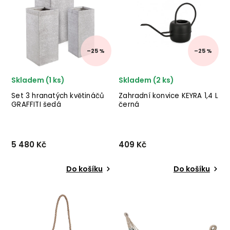
v provedení černě
provedení v zelenošedé
práškované oceli. ✅ krásný
barvě. ✅ krásný nábytek
nábytek ✅ kvalitní materiály
✅ kvalitní materiály
✅ nejnižší cena ✅...
✅ nejnižší cena...
–25 %
–25 %
Skladem (1 ks)
Skladem (2 ks)
Set 3 hranatých květináčů
Zahradní konvice KEYRA 1,4 L
GRAFFITI šedá
černá
5 480 Kč
409 Kč
Do košíku
Do košíku
Set 3 hranatých truhlíků
Zahradní konvice KEYRA
GRAFFITI od italské firmy
od italského výrobce
stylového
stylového nábytku
nábytku BIZZOTTO ze
BIZZOTTO v provedení
směsi skleněného vlákna a
epoxidové práškové oceli v