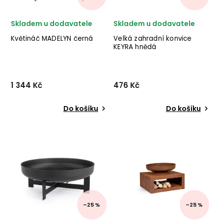
Skladem u dodavatele
Skladem u dodavatele
Květináč MADELYN černá
Velká zahradní konvice
KEYRA hnědá
1 344 Kč
476 Kč
Do košíku
Do košíku
Květináč
Zahradní konvice KEYRA
MADELYN od italského
od italského výrobce
výrobce stylového nábytku
stylového nábytku
BIZZOTTO v kovovém
BIZZOTTO v provedení
provedení v černé barvě.
epoxidové práškové oceli v
✅ krásný nábytek ✅ kvalitní
hnědém provedení.
materiály ✅ nejnižší cena
✅ krásný nábytek ✅ kvalitní
✅ 30denní v...
materiály...
–25 %
–25 %