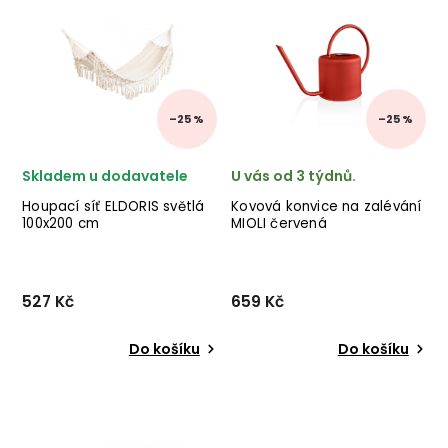
provedení antracitové
v provedení masivního
glazované terakoty.
akáciového dřeva. ✅ krásný
✅ krásný nábytek ✅ kvalitní
nábytek ✅ kvalitní materiály
materiály ✅ nejnižší cena...
✅ nejni...
–25 %
–25 %
Skladem u dodavatele
U vás od 3 týdnů.
Houpací síť ELDORIS světlá
Kovová konvice na zalévání
100x200 cm
MIOLI červená
527 Kč
659 Kč
Do košíku
Do košíku
Světlá houpací síť ELDORIS
Stylová kovová konvice na
od italské značky
zalévání MIOLI od výrobce
nádherného nábytku
stylových doplňků KALUNE
BIZZOTTO pro vaši zahradu
DESIGN v provedení