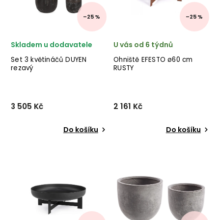
materiály ...
–25 %
–25 %
Skladem u dodavatele
U vás od 6 týdnů
Set 3 květináčů DUYEN
Ohniště EFESTO ø60 cm
rezavý
RUSTY
3 505 Kč
2 161 Kč
Do košíku
Do košíku
Set 3 květináčů DUYEN od
Stylové ohniště EFESTO od
italské značky stylového
italského výrobce stylového
nábytku BIZZOTTO v
nábytku BIZZOTTO v
provedení rezavé
provedení rezavého kovu.
smaltované terakoty.
✅ krásný nábytek ✅ kvalitní
materiály ✅ nejnižší cena
✅ 30 denní v...