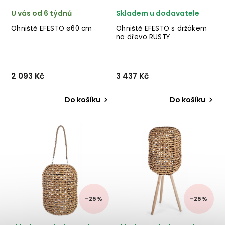
U vás od 6 týdnů
Skladem u dodavatele
Ohniště EFESTO ø60 cm
Ohniště EFESTO s držákem
na dřevo RUSTY
2 093 Kč
3 437 Kč
Do košíku
Do košíku
Stylové ohniště EFESTO od
Stylové ohniště EFESTO od
italského výrobce stylového
italského výrobce stylového
nábytu BIZZOTTO v
nábytku BIZZOTTO
provedení černě
v provedení rezavého
lakovaného kovu. ✅ krásný
kovu. ✅ krásný nábytek
nábytek ✅ kvalitní materiály
✅ kvalitní materiály
✅ nejnižší cena ✅ 30t...
✅ nejnižší cena ✅ 30 denní
v...
–25 %
–25 %