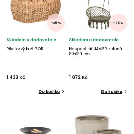
✅ kvalitní materiály
jílu v bílé barvě. ✅ krásný
✅ nejnižší cena ✅ 30
nábytek ✅ kvalitní materiály
denní...
✅ n...
–25 %
–25 %
Skladem u dodavatele
Skladem u dodavatele
Piknikový koš GOR
Houpací síť JAVIER zelená
80x130 cm
1 433 Kč
1 072 Kč
Do košíku
Do košíku
Designový piknikový koš
Houpací síť JAVIER
GOR od dánské značky
od italského výrobce
nádherného nábytku
stylového nábytku BIZZOTTO
BLOOMINGVILLE v
z bavlny a polyesteru
provedení světlého
pro vaši zahradu nebo
přírodního ratanu. ✅ krásný
domov. ✅ krásný nábytek