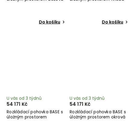
244 cm
244 cm
Do košíku
Do košíku
U vás od 3 týdnů
U vás od 3 týdnů
54 171 Kč
54 171 Kč
Rozkládací pohovka BASE s
Rozkládací pohovka BASE s
úložným prostorem
úložným prostorem okrová
medová 244 cm
244 cm