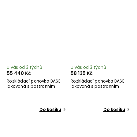
U vás od 3 týdnů
U vás od 3 týdnů
55 440 Kč
58 135 Kč
Rozkládací pohovka BASE
Rozkládací pohovka BASE
lakovaná s postranním
lakovaná s postranním
úložným prostorem přírodní
úložným prostorem růžová
244 cm
244 cm
Do košíku
Do košíku