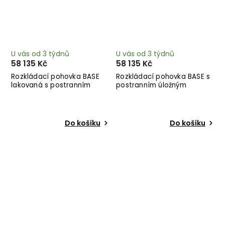
U vás od 3 týdnů
U vás od 3 týdnů
58 135 Kč
58 135 Kč
Rozkládací pohovka BASE
Rozkládací pohovka BASE s
lakovaná s postranním
postranním úložným
úložným prostorem zelená
prostorem a modrým
244 cm
lakováním královsky modrá
244 cm
Do košíku
Do košíku