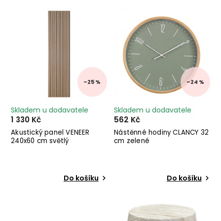
Nejprodávanější
Abecedně
–25 %
–24 %
Skladem u dodavatele
Skladem u dodavatele
1 330 Kč
562 Kč
Akustický panel VENEER
Nástěnné hodiny CLANCY 32
240x60 cm světlý
cm zelené
Do košíku
Do košíku