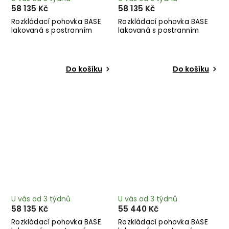
58 135 Kč
58 135 Kč
Rozkládací pohovka BASE
Rozkládací pohovka BASE
lakovaná s postranním
lakovaná s postranním
úložným prostorem
úložným prostorem červená
antracitová 244 cm
244 cm
Do košíku
Do košíku
U vás od 3 týdnů
U vás od 3 týdnů
58 135 Kč
55 440 Kč
Rozkládací pohovka BASE
Rozkládací pohovka BASE