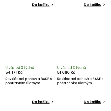
Do košíku
Do košíku
U vás od 3 týdnů
U vás od 3 týdnů
54 171 Kč
51 660 Kč
Rozkládací pohovka BASE s
Rozkládací pohovka BASE s
postranním úložným
postranním úložným
prostorem okrová 244 cm
prostorem olivově zelená
244 cm
Do košíku
Do košíku