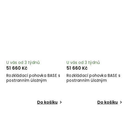
U vás od 3 týdnů
U vás od 3 týdnů
51 660 Kč
51 660 Kč
Rozkládací pohovka BASE s
Rozkládací pohovka BASE s
postranním úložným
postranním úložným
prostorem petrolejová 244
prostorem přírodní 244 cm
cm
Do košíku
Do košíku