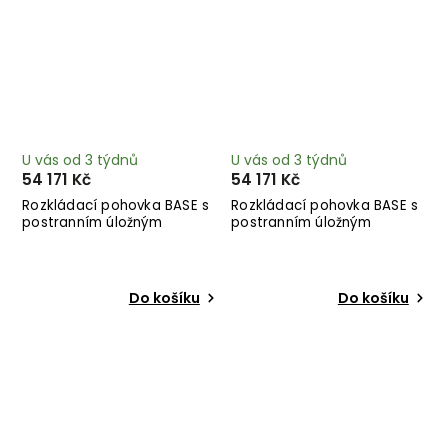
U vás od 3 týdnů
U vás od 3 týdnů
54 171 Kč
54 171 Kč
Rozkládací pohovka BASE s
Rozkládací pohovka BASE s
postranním úložným
postranním úložným
prostorem růžová 244 cm
prostorem světlá 244 cm
Do košíku
Do košíku