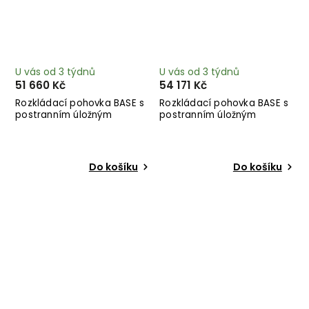
U vás od 3 týdnů
U vás od 3 týdnů
51 660 Kč
54 171 Kč
Rozkládací pohovka BASE s
Rozkládací pohovka BASE s
postranním úložným
postranním úložným
prostorem světle hnědá
prostorem světle modrá
244 cm
244 cm
Do košíku
Do košíku