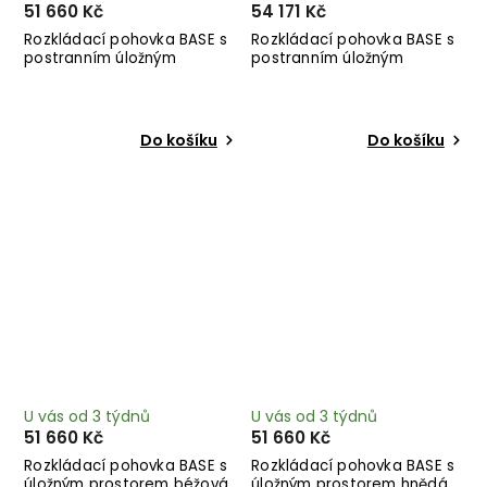
51 660 Kč
54 171 Kč
Rozkládací pohovka BASE s
Rozkládací pohovka BASE s
postranním úložným
postranním úložným
prostorem vínová 244 cm
prostorem zelená 244 cm
Do košíku
Do košíku
U vás od 3 týdnů
U vás od 3 týdnů
51 660 Kč
51 660 Kč
Rozkládací pohovka BASE s
Rozkládací pohovka BASE s
úložným prostorem béžová
úložným prostorem hnědá