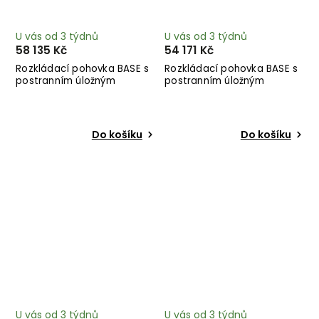
U vás od 3 týdnů
U vás od 3 týdnů
58 135 Kč
54 171 Kč
Rozkládací pohovka BASE s
Rozkládací pohovka BASE s
postranním úložným
postranním úložným
prostorem a zeleným
prostorem antracitová 244
lakováním zelená 244 cm
cm
Do košíku
Do košíku
U vás od 3 týdnů
U vás od 3 týdnů