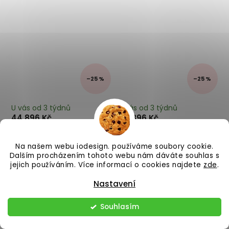
–25 %
–25 %
U vás od 3 týdnů
U vás od 3 týdnů
44 896 Kč
44 896 Kč
Čtyřmístná pohovka s
Čtyřmístná pohovka s
pufem DOBLO hnědá 315
pufem DOBLO světle hnědá
Na našem webu iodesign. používáme soubory cookie.
cm
315 cm
Dalším procházením tohoto webu nám dáváte souhlas s
jejich používáním. Více informací o cookies najdete
zde
.
Do košíku
Do košíku
Nastavení
Souhlasím