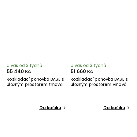
U vás od 3 týdnů
U vás od 3 týdnů
55 440 Kč
51 660 Kč
Rozkládací pohovka BASE s
Rozkládací pohovka BASE s
úložným prostorem tmavě
úložným prostorem vínová
béžová 244 cm
244 cm
Do košíku
Do košíku