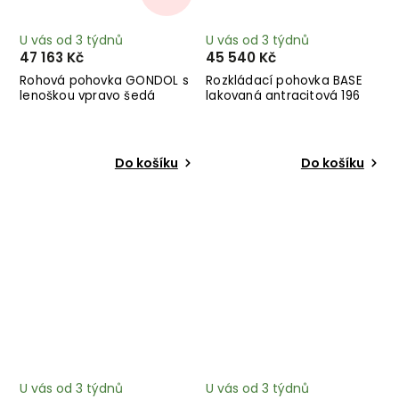
U vás od 3 týdnů
U vás od 3 týdnů
47 163 Kč
45 540 Kč
Rohová pohovka GONDOL s
Rozkládací pohovka BASE
lenoškou vpravo šedá
lakovaná antracitová 196
cm
Do košíku
Do košíku
U vás od 3 týdnů
U vás od 3 týdnů