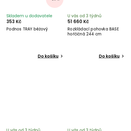
Skladem u dodavatele
U vás od 3 týdnů
353 Kč
51 660 Kč
Podnos TRAY béžový
Rozkládací pohovka BASE
hořčičná 244 cm
Do košíku
Do košíku
U vás od 3 týdnů
U vás od 3 týdnů