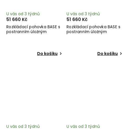
U vás od 3 týdnů
U vás od 3 týdnů
51 660 Kč
51 660 Kč
Rozkládací pohovka BASE s
Rozkládací pohovka BASE s
postranním úložným
postranním úložným
prostorem šedá 244 cm
prostorem tmavě šedá 244
cm
Do košíku
Do košíku
U vás od 3 týdnů
U vás od 3 týdnů