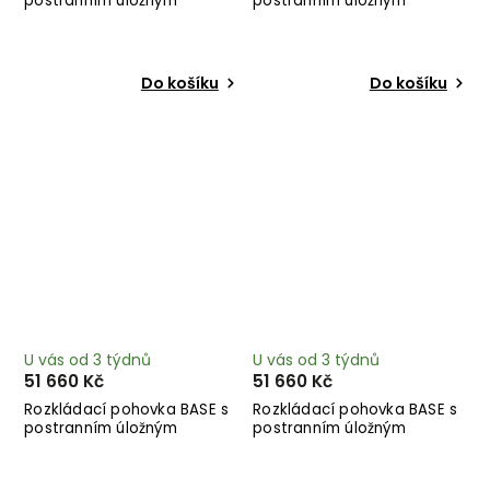
postranním úložným
postranním úložným
prostorem lněná 244 cm
prostorem medová 244 cm
Do košíku
Do košíku
U vás od 3 týdnů
U vás od 3 týdnů
51 660 Kč
51 660 Kč
Rozkládací pohovka BASE s
Rozkládací pohovka BASE s
postranním úložným
postranním úložným
prostorem mocca 244 cm
prostorem modrá 244 cm