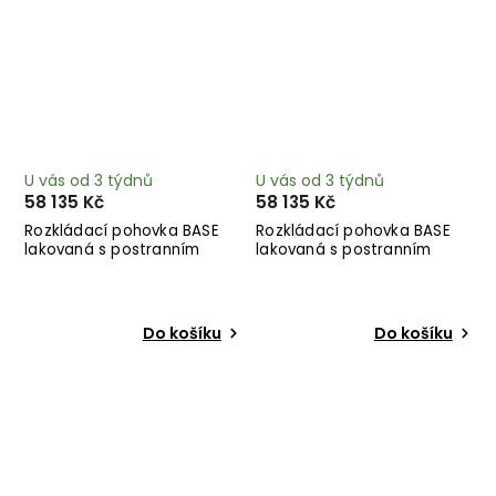
U vás od 3 týdnů
U vás od 3 týdnů
58 135 Kč
58 135 Kč
Rozkládací pohovka BASE
Rozkládací pohovka BASE
lakovaná s postranním
lakovaná s postranním
úložným prostorem světlá
úložným prostorem světle
244 cm
modrá 244 cm
Do košíku
Do košíku