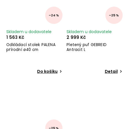
–24 %
–25 %
Skladem u dodavatele
Skladem u dodavatele
1 563 Kč
2 999 Kč
Odkládací stolek PALENA
Pletený puf GEBREID
přírodní ø40 cm
Antracit L
Do košíku
Detail
–25 %