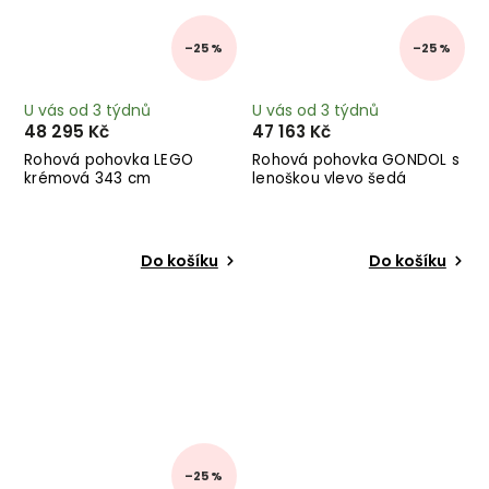
–25 %
–25 %
U vás od 3 týdnů
U vás od 3 týdnů
48 295 Kč
47 163 Kč
Rohová pohovka LEGO
Rohová pohovka GONDOL s
krémová 343 cm
lenoškou vlevo šedá
Do košíku
Do košíku
–25 %