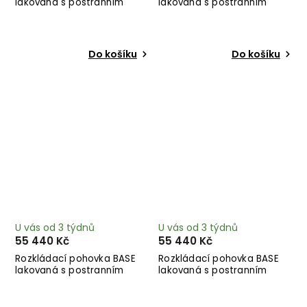
lakovaná s postranním
lakovaná s postranním
úložným prostorem
úložným prostorem lněná
královsky modrá 244 cm
244 cm
Do košíku
Do košíku
U vás od 3 týdnů
U vás od 3 týdnů
55 440 Kč
55 440 Kč
Rozkládací pohovka BASE
Rozkládací pohovka BASE
lakovaná s postranním
lakovaná s postranním
úložným prostorem mocca
úložným prostorem modrá
244 cm
244 cm