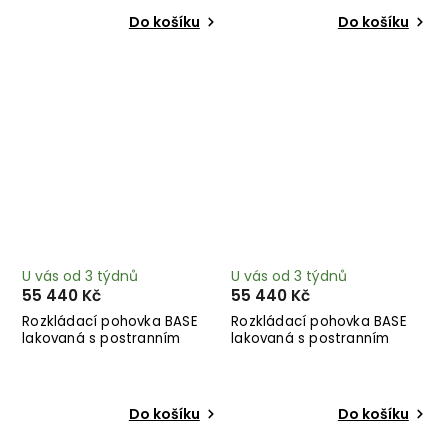
Do košíku
Do košíku
U vás od 3 týdnů
U vás od 3 týdnů
55 440 Kč
55 440 Kč
Rozkládací pohovka BASE
Rozkládací pohovka BASE
lakovaná s postranním
lakovaná s postranním
úložným prostorem olivově
úložným prostorem
zelená 244 cm
petrolejová 244 cm
Do košíku
Do košíku