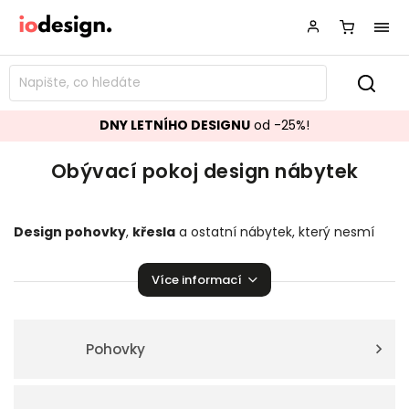
DNY LETNÍHO DESIGNU
od -25%!
Obývací pokoj design nábytek
Design pohovky
,
křesla
a ostatní nábytek, který nesmí
chybět v žádném obývacím pokoji. Připravili jsme proto pro
vás opravdu široký výběr konferenčních, odkládacích a
TV
Více informací
stolků
.
Obývací pokoj
je společenská místnost, kterou
využívají všichni členové domácnosti i návštěvy a proto by
měl být moderní a útulný. K tomu mohou dopomoci i
stropní či podlahová světla či
stylové doplňky
a dekorace.
Pohovky