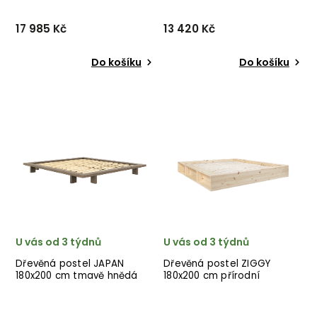
17 985 Kč
13 420 Kč
Do košíku
Do košíku
Designová postel MERGE od
Designová postel JAPAN od
dánské značky nádherného
dánské značky nádherného
dánského dodavatele
dánského dodavatele
KARUP v přírodním
KARUP ve světle
hnědém provedení ze
modrém provedení.
dřeva.
U vás od 3 týdnů
U vás od 3 týdnů
Dřevěná postel JAPAN
Dřevěná postel ZIGGY
180x200 cm tmavě hnědá
180x200 cm přírodní