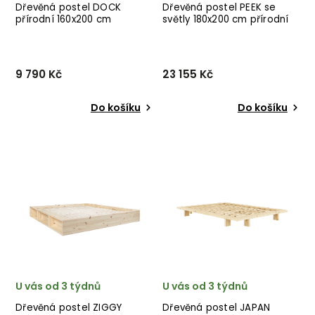
Dřevěná postel DOCK
Dřevěná postel PEEK se
přírodní 160x200 cm
světly 180x200 cm přírodní
9 790 Kč
23 155 Kč
Do košíku
Do košíku
Designová postel DOCK od
Designová postel PEEK od
dánské značky nádherného
dánské značky nádherného
dánského dodavatele
dánského dodavatele
KARUP v přírodním
KARUP v přírodním
hnědém provedení ze
provedení.
dřeva.
U vás od 3 týdnů
U vás od 3 týdnů
Dřevěná postel ZIGGY
Dřevěná postel JAPAN