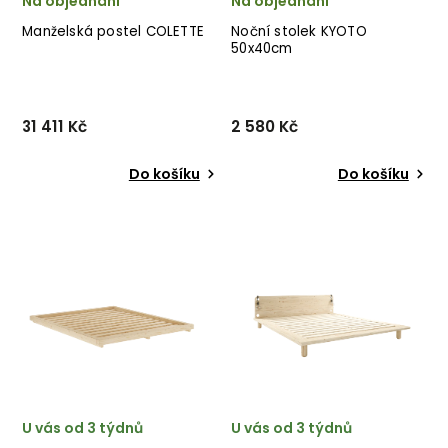
Na objednání
Na objednání
Manželská postel COLETTE
Noční stolek KYOTO
50x40cm
31 411 Kč
2 580 Kč
Do košíku
Do košíku
Designová postel COLETTE
Krásný noční stolek KYOTO
od italského výrobce
od dánského výrobce
stylového nábytku BIZZOTTO
nádherného nábytku HOUSE
vyrobený z krásného
NORDIC v provedení
masivního mangového
dubové dýhy. ✅ krásný
dřeva. ✅ krásný nábytek
nábytek ✅ kvalitní materiály
✅ kvalitní materiály
✅ nejnižší cena ✅ 30ti d...
✅ nejni...
U vás od 3 týdnů
U vás od 3 týdnů