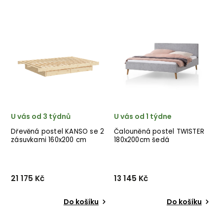
Designová dvoulůžková
Designová postel ZIGGY od
postel ARON od italského
dánské značky nádherného
výrobce stylového nábytku
dánského dodavatele
BIZZOTTO z masivního
KARUP v tmavě hnědém
akáciového dřeva.
provedení.
✅ krásný nábytek ✅ kvalitní
materiály ✅ nejnižší cen...
U vás od 3 týdnů
U vás od 1 týdne
Dřevěná postel KANSO se 2
Čalouněná postel TWISTER
zásuvkami 160x200 cm
180x200cm šedá
přírodní
21 175 Kč
13 145 Kč
Do košíku
Do košíku
Designová postel KANSO od
Čalouněná postel TWISTER