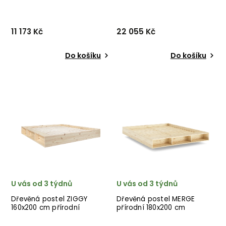
11 173 Kč
22 055 Kč
Do košíku
Do košíku
Designová postel SENZA od
Designová postel
dánské značky nádherného
RETREAT od dánské značky
dánského dodavatele
nádherného dánského
KARUP v přírodním
dodavatele KARUP v
hnědém provedení ze
přírodním provedení.
dřeva.
U vás od 3 týdnů
U vás od 3 týdnů
Dřevěná postel ZIGGY
Dřevěná postel MERGE
160x200 cm přírodní
přírodní 180x200 cm