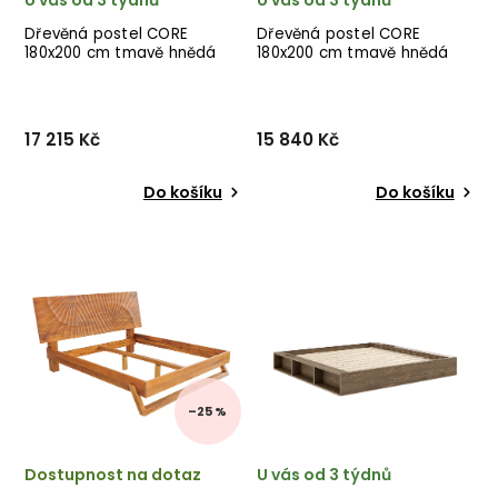
U vás od 3 týdnů
U vás od 3 týdnů
Dřevěná postel CORE
Dřevěná postel CORE
180x200 cm tmavě hnědá
180x200 cm tmavě hnědá
rudé nohy
17 215 Kč
15 840 Kč
Do košíku
Do košíku
Designová postel CORE od
Designová postel CORE od
dánské značky nádherného
dánské značky nádherného
dánského dodavatele
dánského dodavatele
KARUP v tmavě hnědém
KARUP v tmavě hnědém
provedení s tmavě
provedení.
červenými nohami.
–25 %
Dostupnost na dotaz
U vás od 3 týdnů