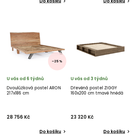
Do košíku
Do košíku
Nádherné postelové čelo
Designová postel KANSO od
se stolky WHITMORE od
dánské značky nádherného
švédského výrobce
dánského dodavatele
krásného nábytku ROWICO
KARUP v přírodním
v provedení světle
provedení.
mořeného dubu. ✅ krásný
nábytek ✅ kvalitní materiály
✅ nej...
–25 %
U vás od 6 týdnů
U vás od 3 týdnů
Dvoulůžková postel ARON
Dřevěná postel ZIGGY
217x186 cm
160x200 cm tmavě hnědá
28 756 Kč
23 320 Kč
Do košíku
Do košíku