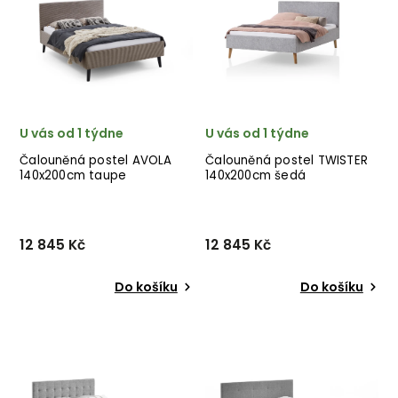
provedení krásné béžové
provedení krásné béžové
látky. ✅ krásný nábytek
látky. ✅ krásný nábytek
✅ kvalitní materiály
✅ kvalitní materiály
✅ nejnižš...
✅ nejnižš...
U vás od 1 týdne
U vás od 1 týdne
Čalouněná postel AVOLA
Čalouněná postel TWISTER
140x200cm taupe
140x200cm šedá
12 845 Kč
12 845 Kč
Do košíku
Do košíku
Čalouněná postel AVOLA
Čalouněná postel TWISTER
140x200cm od německého
140x200cm od německého
výrobce nádherných
výrobce nádherných
postelí MEISE MÖBEL v
postelí MEISE MÖBEL v
provedení krásné taupe
provedení krásné šedé