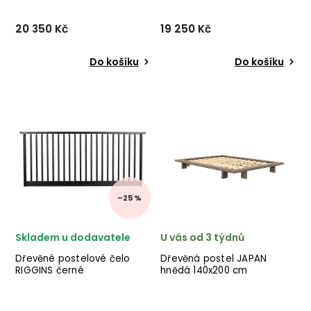
20 350 Kč
19 250 Kč
Do košíku
Do košíku
Designová postel ZIGGY od
Designová postel MERGE od
dánské značky nádherného
dánské značky nádherného
dánského dodavatele
dánského dodavatele
KARUP v přírodním
KARUP v přírodním
provedení.
hnědém provedení ze
dřeva.
–25 %
Skladem u dodavatele
U vás od 3 týdnů
Dřevěné postelové čelo
Dřevěná postel JAPAN
RIGGINS černé
hnědá 140x200 cm