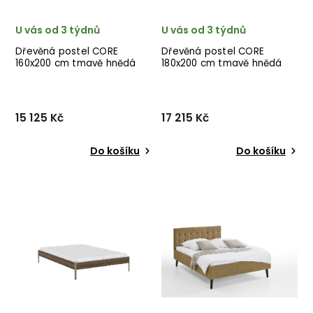
U vás od 3 týdnů
U vás od 3 týdnů
Dřevěná postel CORE
Dřevěná postel CORE
160x200 cm tmavě hnědá
180x200 cm tmavě hnědá
oranžové nohy
15 125 Kč
17 215 Kč
Do košíku
Do košíku
Designová postel CORE od
Designová postel CORE od
dánské značky nádherného
dánské značky nádherného
dánského dodavatele
dánského dodavatele
KARUP v tmavě hnědém
KARUP v tmavě hnědém
provedení.
provedení s oranžovými
nohami.