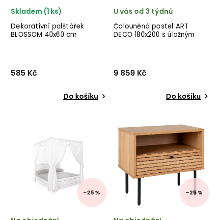
Skladem (1 ks)
U vás od 3 týdnů
Dekorativní polštářek
Čalouněná postel ART
BLOSSOM 40x60 cm
DECO 180x200 s úložným
prostorem šedá
585 Kč
9 859 Kč
Do košíku
Do košíku
Dekorativní polštářek
Designová dvoulůžková
BLOSSOM od holandského
postel ART
výrobce kvalitního
DECO od německého
nábytku BePureHome v
výrobce kvalitního nábytku
krásném provedení bavlny.
INVICTA s úložným
✅ krásný nábytek ✅ kvalitní
prostorem.
materiály ✅ nejnižší cena ...
–25 %
–25 %