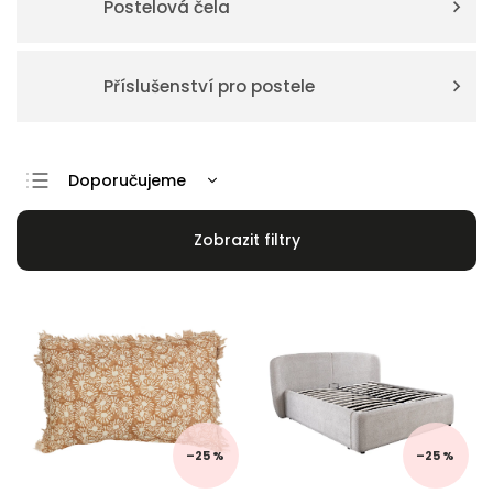
Postelová čela
Příslušenství pro postele
Doporučujeme
Nejlevnější
Nejdražší
Nejprodávanější
Abecedně
–25 %
–25 %