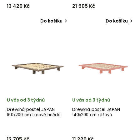
13 420 Kč
21 505 Kč
Do košíku
Do košíku
Designová postel JAPAN od
Designová postel ZIGGY od
dánské značky nádherného
dánské značky nádherného
dánského dodavatele
dánského dodavatele
KARUP v tmavě
KARUP v přírodním
hnědém provedení.
provedení.
U vás od 3 týdnů
U vás od 3 týdnů
Dřevěná postel JAPAN
Dřevěná postel JAPAN
160x200 cm tmavě hnědá
140x200 cm růžová
12 705 Kč
11 220 Kč