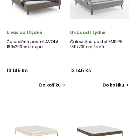
nábytek ✅ kvalitní materiály
nábytek ✅ kvalitní materiály
✅ n...
✅ nej...
U vás od 1 týdne
U vás od 1 týdne
Čalouněná postel AVOLA
Čalouněná postel EMPIRE
180x200cm taupe
180x200cm šedá
13 145 Kč
13 145 Kč
Do košíku
Do košíku
Čalouněná postel AVOLA
Čalouněná postel EMPIRE
180x200cm od německého
180x200cm od německého
výrobce nádherných
výrobce nádherných
postelí MEISE MÖBEL v
postelí MEISE MÖBEL v
provedení krásné taupe
provedení krásné světle
látky. ✅ krásný nábytek
šedé látky. ✅ krásný
✅ kvalitní materiály
nábytek ✅ kvalitní materiály