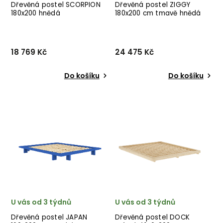
Dřevěná postel SCORPION
Dřevěná postel ZIGGY
180x200 hnědá
180x200 cm tmavě hnědá
18 769 Kč
24 475 Kč
Do košíku
Do košíku
Designová dvoulůžková
Designová postel ZIGGY od
postel
dánské značky nádherného
SCORPION od německého
dánského dodavatele
výrobce kvalitního nábytku
KARUP v tmavě hnědém
INVICTA z masivního
provedení.
mangového dřeva.
U vás od 3 týdnů
U vás od 3 týdnů
Dřevěná postel JAPAN
Dřevěná postel DOCK