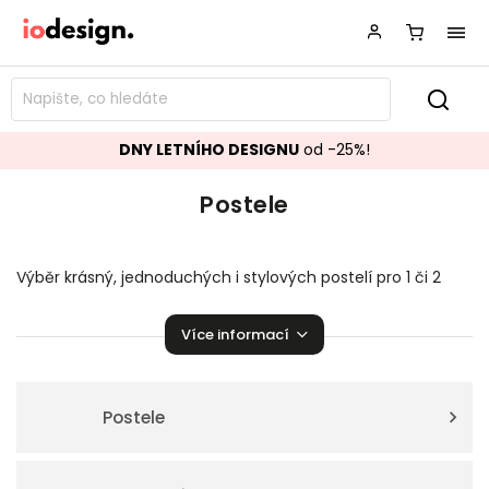
DNY LETNÍHO DESIGNU
od -25%!
Postele
Výběr krásný, jednoduchých i stylových postelí pro 1 či 2
osoby do Vaši ložnic a dětských pokojíčků.
Více informací
Postele dětské
i
manželské
, patrové i s úložným
prostorem, z klasických materiálů jako je dřevo nebo kov v
designovém zpracování
. Barvy společně s moderním a
klasickým vzhledem zaručují, že se budou hodit do spousty
Postele
stylů a interiérů. Pohodlnost a komfort našich postelí je
zaručena. Ať zvolíte
designovou postel
jednolůžkovou či
dvojlůžkovou, vyspíte se jako v bavlnce.