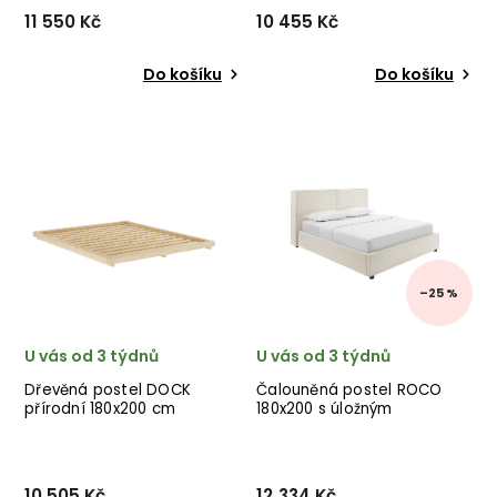
11 550 Kč
10 455 Kč
Do košíku
Do košíku
Nádherné postelové čelo
Designová postel JAPAN od
RIGGINS od švédského
dánské značky nádherného
výrobce krásného nábytku
dánského dodavatele
ROWICO v provedení černě
KARUP v hnědém provedení
lakovaného masivního
ze dřeva.
dubu. ✅ krásný nábytek
✅ kvalitní materiály ✅ ne...
–25 %
U vás od 3 týdnů
U vás od 3 týdnů
Dřevěná postel DOCK
Čalouněná postel ROCO
přírodní 180x200 cm
180x200 s úložným
prostorem béžová
10 505 Kč
12 334 Kč