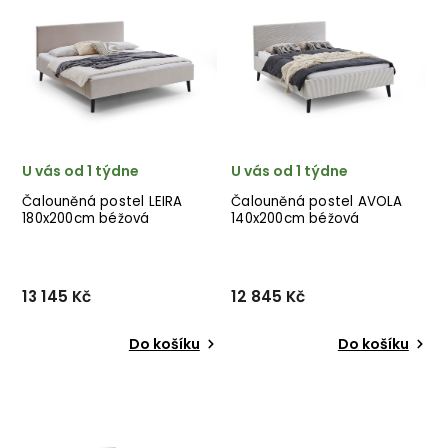
postelí MEISE MÖBEL v
postelí MEISE MÖBEL v
provedení krásné okrově
provedení krásné světlé
žluté látky. ✅ krásný nábytek
látky taupe. ✅ krásný
✅ kvalitní materiály ✅ ...
nábytek ✅ kvalitní materiály
✅ n...
U vás od 1 týdne
U vás od 1 týdne
Čalouněná postel LEIRA
Čalouněná postel AVOLA
180x200cm béžová
140x200cm béžová
13 145 Kč
12 845 Kč
Do košíku
Do košíku
Čalouněná postel LEIRA
Čalouněná postel AVOLA
180x200cm od německého
140x200cm od německého
výrobce nádherných
výrobce nádherných
postelí MEISE MÖBEL v
postelí MEISE MÖBEL v