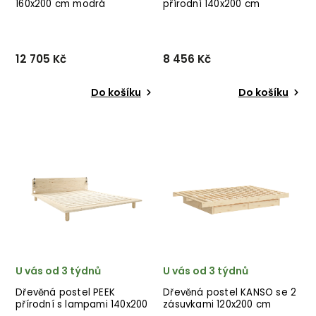
160x200 cm modrá
přírodní 140x200 cm
12 705 Kč
8 456 Kč
Do košíku
Do košíku
Designová postel JAPAN od
Designová postel DOCK od
dánské značky nádherného
dánské značky nádherného
dánského dodavatele
dánského dodavatele
KARUP v modrém
KARUP v přírodním
provedení.
hnědém provedení ze
dřeva.
U vás od 3 týdnů
U vás od 3 týdnů
Dřevěná postel PEEK
Dřevěná postel KANSO se 2
přírodní s lampami 140x200
zásuvkami 120x200 cm