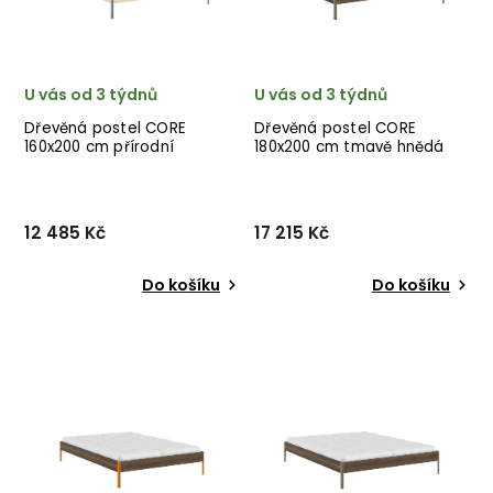
✅ nejnižší...
✅ n...
U vás od 3 týdnů
U vás od 3 týdnů
Dřevěná postel CORE
Dřevěná postel CORE
160x200 cm přírodní
180x200 cm tmavě hnědá
zelené nohy
12 485 Kč
17 215 Kč
Do košíku
Do košíku
Designová postel CORE od
Designová postel CORE od
dánské značky nádherného
dánské značky nádherného
dánského dodavatele
dánského dodavatele
KARUP v přírodním
KARUP v tmavě hnědém
provedení.
provedení s olivově
zelenými nohami.