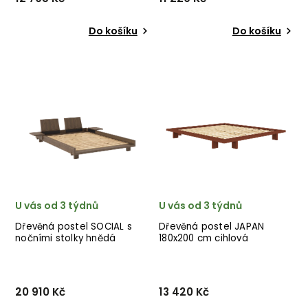
Do košíku
Do košíku
Designová postel JAPAN od
Designová postel JAPAN od
dánské značky nádherného
dánské značky nádherného
dánského dodavatele
dánského dodavatele
KARUP v tmavě
KARUP v růžovém
hnědém provedení.
provedení.
U vás od 3 týdnů
U vás od 3 týdnů
Dřevěná postel SOCIAL s
Dřevěná postel JAPAN
nočními stolky hnědá
180x200 cm cihlová
140x200 cm
20 910 Kč
13 420 Kč