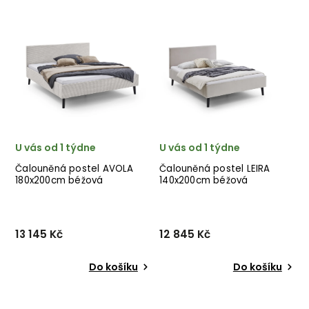
dánské značky nádherného
180x200cm od německého
dánského dodavatele
výrobce nádherných
KARUP v přírodním
postelí MEISE MÖBEL v
provedení.
provedení krásné šedé
látky. ✅ krásný nábytek
✅ kvalitní materiály
✅ nejnižš...
U vás od 1 týdne
U vás od 1 týdne
Čalouněná postel AVOLA
Čalouněná postel LEIRA
180x200cm béžová
140x200cm béžová
13 145 Kč
12 845 Kč
Do košíku
Do košíku
Čalouněná postel AVOLA
Čalouněná postel LEIRA
180x200cm od německého
140x200cm od německého