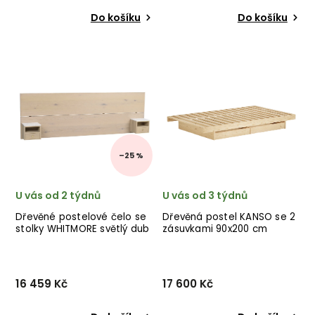
Do košíku
Do košíku
Stylová dětská postel
Designová postel KANSO od
CHARLI od dánského
dánské značky nádherného
výrobce nádherného
dánského dodavatele
nábytku BLOOMINGVILLE v
KARUP v přírodním
provedení světlých mdf
provedení.
dřevovláknitých desek.
✅ krásný nábytek ✅ kvalitní
materiá...
–25 %
U vás od 2 týdnů
U vás od 3 týdnů
Dřevěné postelové čelo se
Dřevěná postel KANSO se 2
stolky WHITMORE světlý dub
zásuvkami 90x200 cm
přírodní
16 459 Kč
17 600 Kč