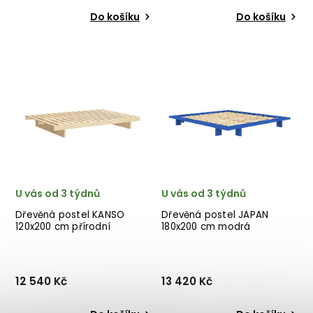
Do košíku
Do košíku
Designová postel
Designová postel JAPAN od
SOCIAL od dánské značky
dánské značky nádherného
nádherného dánského
dánského dodavatele
dodavatele KARUP
KARUP v cihlově červeném
v hnědém provedení ze
provedení.
dřeva.
U vás od 3 týdnů
U vás od 3 týdnů
Dřevěná postel KANSO
Dřevěná postel JAPAN
120x200 cm přírodní
180x200 cm modrá
12 540 Kč
13 420 Kč