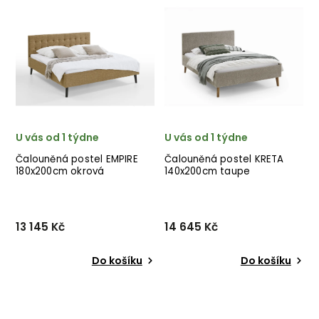
výrobce nádherných
výrobce nádherných
postelí MEISE MÖBEL v
postelí MEISE MÖBEL v
provedení krásné béžové
provedení krásné béžové
látky. ✅ krásný nábytek
látky. ✅ krásný nábytek
✅ kvalitní materiály
✅ kvalitní materiály
✅ nejnižš...
✅ nejnižš...
U vás od 1 týdne
U vás od 1 týdne
Čalouněná postel EMPIRE
Čalouněná postel KRETA
180x200cm okrová
140x200cm taupe
13 145 Kč
14 645 Kč
Do košíku
Do košíku
Čalouněná postel EMPIRE
Čalouněná postel KRETA
180x200cm od německého
140x200cm od německého
výrobce nádherných
výrobce nádherných