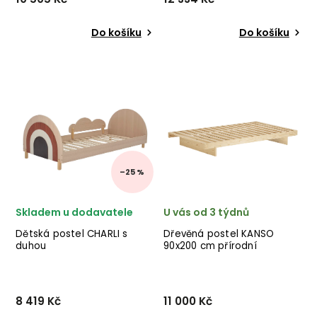
Do košíku
Do košíku
Designová postel DOCK od
Designová dvoulůžková
dánské značky nádherného
postel
dánského dodavatele
ROCCO od německého
KARUP v přírodním
výrobce kvalitního nábytku
hnědém provedení ze
INVICTA s úložným
dřeva.
prostorem.
–25 %
Skladem u dodavatele
U vás od 3 týdnů
Dětská postel CHARLI s
Dřevěná postel KANSO
duhou
90x200 cm přírodní
8 419 Kč
11 000 Kč