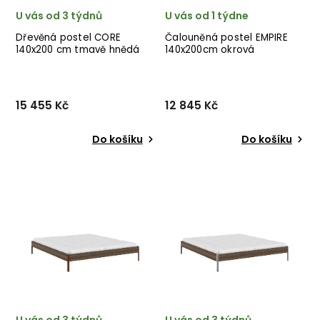
U vás od 3 týdnů
U vás od 1 týdne
Dřevěná postel CORE
Čalouněná postel EMPIRE
140x200 cm tmavě hnědá
140x200cm okrová
zelené nohy
15 455 Kč
12 845 Kč
Do košíku
Do košíku
Designová postel CORE od
Čalouněná postel EMPIRE
dánské značky nádherného
140x200cm od německého
dánského dodavatele
výrobce nádherných
KARUP v tmavě hnědém
postelí MEISE MÖBEL v
provedení s olivově
provedení krásné okrově
zelenými nohami.
žluté látky. ✅ krásný nábytek
✅ kvalitní materiály ✅ ...