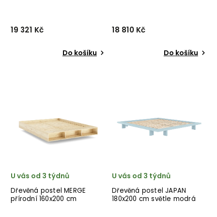
cm
přírodní
19 321 Kč
18 810 Kč
Do košíku
Do košíku
Designová postel PEEK od
Designová postel KANSO od
dánské značky nádherného
dánské značky nádherného
dánského dodavatele
dánského dodavatele
KARUP v přírodním
KARUP v přírodním
hnědém provedení ze
provedení.
dřeva.
U vás od 3 týdnů
U vás od 3 týdnů
Dřevěná postel MERGE
Dřevěná postel JAPAN
přírodní 160x200 cm
180x200 cm světle modrá