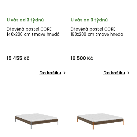
U vás od 3 týdnů
U vás od 3 týdnů
Dřevěná postel CORE
Dřevěná postel CORE
140x200 cm tmavě hnědá
160x200 cm tmavě hnědá
oranžové nohy
zelené nohy
15 455 Kč
16 500 Kč
Do košíku
Do košíku
Designová postel CORE od
Designová postel CORE od
dánské značky nádherného
dánské značky nádherného
dánského dodavatele
dánského dodavatele
KARUP v tmavě hnědém
KARUP v tmavě hnědém
provedení s oranžovými
provedení s olivově
nohami.
zelenými nohami.