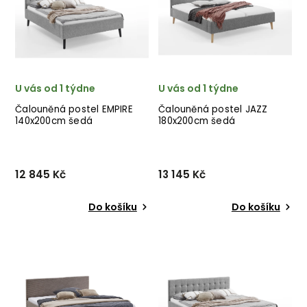
látky. ✅ krásný nábytek
látky. ✅ krásný nábytek
✅ kvalitní materiály
✅ kvalitní materiály
✅ nejnižší...
✅ nejnižš...
U vás od 1 týdne
U vás od 1 týdne
Čalouněná postel EMPIRE
Čalouněná postel JAZZ
140x200cm šedá
180x200cm šedá
12 845 Kč
13 145 Kč
Do košíku
Do košíku
Čalouněná postel EMPIRE
Čalouněná postel JAZZ
140x200cm od německého
180x200cm od německého
výrobce nádherných
výrobce nádherných
postelí MEISE MÖBEL v
postelí MEISE MÖBEL v
provedení krásné světle
provedení krásné světle
šedé látky. ✅ krásný
šedé látky. ✅ krásný