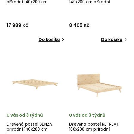
přírodní 140x200 cm
140x200 cm přírodní
17 989 Kč
8 405 Kč
Do košíku
Do košíku
Designová postel ZIGGY od
Designová postel JAPAN od
dánské značky nádherného
dánské značky nádherného
dánského dodavatele
dánského dodavatele
KARUP v přírodním
KARUP v přírodním
hnědém provedení ze
hnědém provedení ze
dřeva.
dřeva.
U vás od 3 týdnů
U vás od 3 týdnů
Dřevěná postel SENZA
Dřevěná postel RETREAT
přírodní 140x200 cm
160x200 cm přírodní