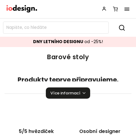
DNY LETNÍHO DESIGNU
od -25%!
Barové stoly
Produkty teprve připravujeme.
Můžete se ale podívat na ostatní kategorie.
Více informací
Zpět do obchodu
5/5 hvězdiček
Osobní designer