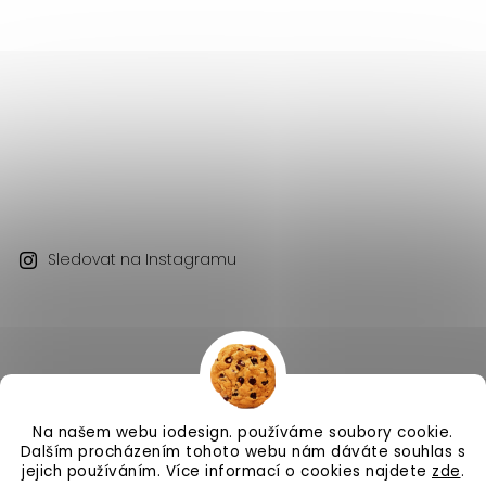
Sledovat na Instagramu
Na našem webu iodesign. používáme soubory cookie.
Copyright 2026
iodesign.
. Všechna práva vyhrazena.
Dalším procházením tohoto webu nám dáváte souhlas s
Vytvořil
Shoptet
| Design
Shoptak.cz
jejich používáním. Více informací o cookies najdete
zde
.