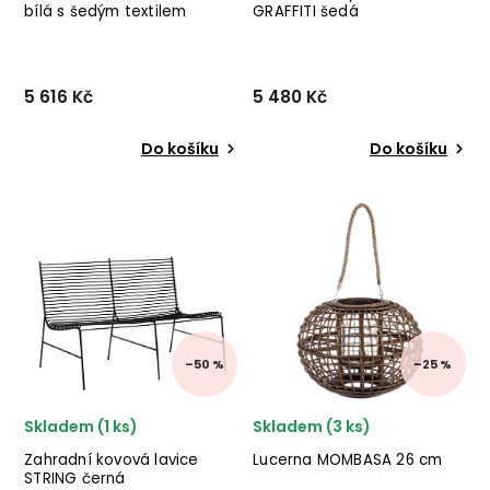
bílá s šedým textilem
GRAFFITI šedá
5 616 Kč
5 480 Kč
Do košíku
Do košíku
Designová zahradní židle
Set 3 hranatých truhlíků
MARGALIDA od italského
GRAFFITI od italské firmy
výrobce stylového nábytku
stylového
BIZZOTTO v kvalitním
nábytku BIZZOTTO ze
pevném
směsi skleněného vlákna a
hliníkovém provedení s
jílu v šedé barvě. ✅ krásný
protkanou opěrkou a
nábytek ✅ kvalitní materiály
vyjímatelným sedákem...
✅...
–50 %
–25 %
Skladem (1 ks)
Skladem (3 ks)
Zahradní kovová lavice
Lucerna MOMBASA 26 cm
STRING černá