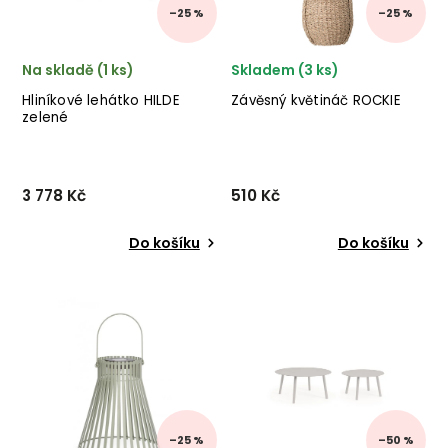
–25 %
–25 %
Na skladě (1 ks)
Skladem (3 ks)
Hliníkové lehátko HILDE
Závěsný květináč ROCKIE
zelené
3 778 Kč
510 Kč
Do košíku
Do košíku
Designové venkovní
Designový závěsný květináč
lehátko HILDE od italského
ROCKIE od dánské značky
výrobce stylového nábytku
nádherného nábytku
BIZZOTTO v
BLOOMINGVILLE v provedení
provedení antracitově
mořské trávy. ✅ krásný
lakovaného hliníku a
nábytek ✅ kvalitní materiály
zeleného sedáku.
✅ nejnižší cena ✅...
–25 %
–50 %