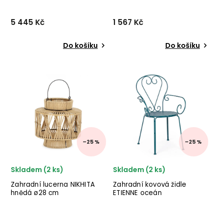
5 445 Kč
1 567 Kč
Do košíku
Do košíku
Zahradní jídelní stůl
Podnožka PUK od
HILDE od italského výrobce
holandského výrobce
stylového nábytku BIZZOTTO
kvalitního nábytku WOOOD
v provedení hnědě
s hliníkovou konstrukcí a
stříkaného hliníku. ✅ krásný
polyethylenovým sedákem.
nábytek ✅ kvalitní materiály
✅ krásný nábytek ✅ kvalitní
✅ nejnižší ce...
materiály ✅ nejnižší cena...
–25 %
–25 %
Skladem (2 ks)
Skladem (2 ks)
Zahradní lucerna NIKHITA
Zahradní kovová židle
hnědá ø28 cm
ETIENNE oceán