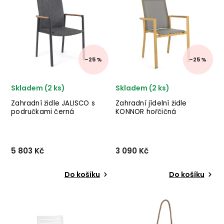
LABEL51 v provedení
v provedení z hliníkového
plastového sedáku a
rámu, lana a olefinové látky
černých kovových nohou.
v šedé barvě. ✅ krásný
✅ krásný nábytek ✅ kvalitní
nábytek ✅ k...
materiá...
–25 %
–25 %
Skladem (2 ks)
Skladem (2 ks)
Zahradní židle JALISCO s
Zahradní jídelní židle
područkami černá
KONNOR hořčičná
5 803 Kč
3 090 Kč
Do košíku
Do košíku
Stylová zahradní židle
Designová venkovní židle
JALISCO d italského
KONNOR s opěrkami od
výrobce stylového nábytku
italské firmy stylového
BIZZOTTO v provedení
nábytku BIZZOTTO v