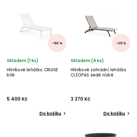
italského výrobce stylového
LIZETTE od italského výrobce
nábytku BIZZOTTO v
stylového nábytku BIZZOTTO
provedení antracitového
v krásném vzorovaném
práškového hliníku.
provedení světle šedého
✅ krásný nábytek ✅ kvalitní
lakovaného kovu.
materiál...
–50 %
–25 %
Skladem (1 ks)
Skladem (4 ks)
Hliníkové lehátko CRUISE
Hliníkové zahradní lehátko
bílé
CLEOPAS šedé nízké
5 400 Kč
3 370 Kč
Do košíku
Do košíku
Designové venkovní
Designové venkovní
lehátko CRUISE od italského
lehátko CLEOPAS od
výrobce stylového nábytku
italského výrobce stylového