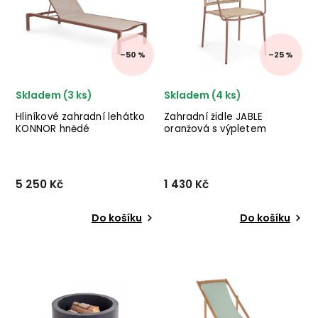
konstrukce z hliníku a
práškového hliníku a
šedého syntetického
syntetického vlákna.
vlákna. ✅ krásný...
–50 %
–25 %
Skladem (3 ks)
Skladem (4 ks)
Hliníkové zahradní lehátko
Zahradní židle JABLE
KONNOR hnědé
oranžová s výpletem
5 250 Kč
1 430 Kč
Do košíku
Do košíku
Designové venkovní
Designová venkovní kovová
lehátko KONNOR od
židle JABLE od italského
italského výrobce stylového
výrobce stylového
nábytku BIZZOTTO v
nábytku BIZZOTTO
provedení hnědé konstrukce
v krásném oranžovo-
z hliníku a šedého
béžovém provedení.