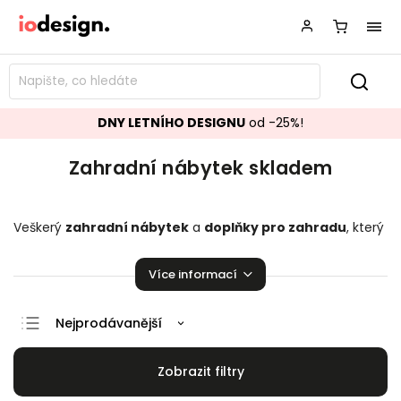
DNY LETNÍHO DESIGNU
od -25%!
Zahradní nábytek skladem
Veškerý
zahradní nábytek
a
doplňky pro zahradu
, který
máme v tuto chvíli skladem a můžeme ihned expedovat.
Najdete zde zahradní kovové, dřevěné nebo plastové židle,
Více informací
k tomu zahradní stoly taktéž z kovu, plastu či dřeva, ale
také lucerny, květináče či další věci pro vaši krásnou a
dokonalou zahradu. Ať už hledáte n
ábytek pro relaxaci
,
Nejprodávanější
grilování
nebo posezení s přáteli, u nás najdete to pravé.
Doporučujeme
Nabízíme vám zahradní nábytek a doplňky různých stylů a
designů, které se snadno sladí s vaším okolím. Přijďte si
Nejlevnější
vybrat z naší široké nabídky a udělejte si ze své zahrady