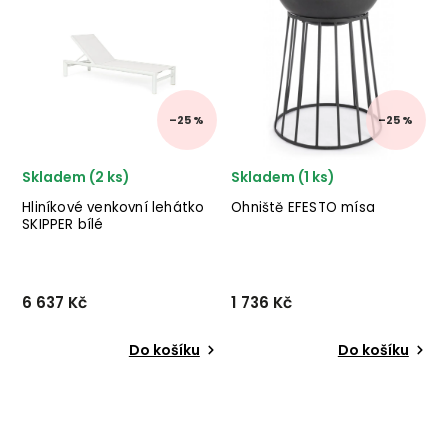
BIZZOTTO v provedení bíle
nábytku BIZZOTTO v
lakovaného hliníku.
provedení šedého
✅ krásný nábytek ✅ kvalitní
práškového hliníku a
materiály ✅ nejniž...
syntetického vlákna.
–25 %
–25 %
Skladem (2 ks)
Skladem (1 ks)
Hliníkové venkovní lehátko
Ohniště EFESTO mísa
SKIPPER bílé
6 637 Kč
1 736 Kč
Do košíku
Do košíku
Designové venkovní
Designové ohniště
lehátko SKIPPER od italského
EFESTO od italského
výrobce stylového nábytku
výrobce stylového
BIZZOTTO v
nábytku BIZZOTTO