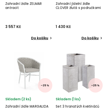
Zahradní židle ZELMAR
Zahradní jídelní židle
antracit
CLOVER žlutá s područkami
3 557 Kč
1 430 Kč
Do košíku
Do košíku
Stylová zahradní židle
Zahradní stohovatelná
ZELMAR od italského
kovová židle CLOVER
výrobce stylového nábytku
od italského výrobce
BIZZOTTO v provedení
stylového nábytku BIZZOTTO
antracitově stříkaného
v
hliníku a polštářku.
krásném žlutém provedení.
–25 %
–25 %
Skladem (2 ks)
Skladem (1 ks)
Zahradní židle MARGALIDA
Set 3 hranatých květináčů