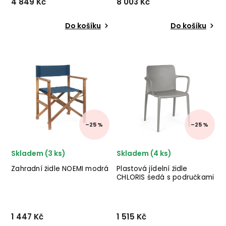
4 849 Kč
8 003 Kč
Do košíku
Do košíku
Stylový slunečník SIVIGLIA
Rozkládací zahradní křeslo
od italského výrobce
NIDO od dánského výrobce
designového nábytku
skandinávského nábytku
BIZZOTTO v provedení
KARUP DESIGN v provedení
taupe.
šedého textilu.
–25 %
–25 %
Skladem (3 ks)
Skladem (4 ks)
Zahradní židle NOEMI modrá
Plastová jídelní židle
CHLORIS šedá s područkami
1 447 Kč
1 515 Kč