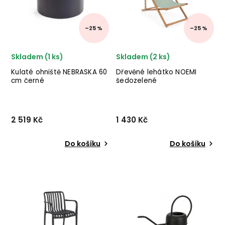
syntetického vlákna.
✅ krásný nábyt...
–25 %
–25 %
Skladem (1 ks)
Skladem (2 ks)
Kulaté ohniště NEBRASKA 60
Dřevěné lehátko NOEMI
cm černé
šedozelené
2 519 Kč
1 430 Kč
Do košíku
Do košíku
Nádherné ohniště NEBRASKA
Designové venkovní
od italského výrobce
lehátko NOEMI od italského
stylového nábytku BIZZOTTO
výrobce stylového
v provedení černě
nábytku BIZZOTTO
lakované oceli. ✅ krásný
v provedení masivního
nábytek ✅ kvalitní materiály
akáciového dřeva a
✅ nejnižší cena ✅ ...
šedozelené látky. ✅ krásný