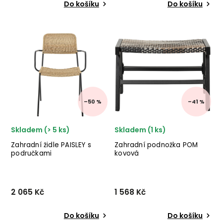
Do košíku
Do košíku
Stylová zahradní židle
Designový konferenční
HENNA od italského výrobce
stolek TAYLOR od italského
stylového nábytku BIZZOTTO
výrobce stylového
v provedení antracitově
nábytku BIZZOTTO v
stříkaného hliníku a
krásném hliníkovém
polštářku.
provedení.
–50 %
–41 %
Skladem (> 5 ks)
Skladem (1 ks)
Zahradní židle PAISLEY s
Zahradní podnožka POM
područkami
kovová
2 065 Kč
1 568 Kč
Do košíku
Do košíku