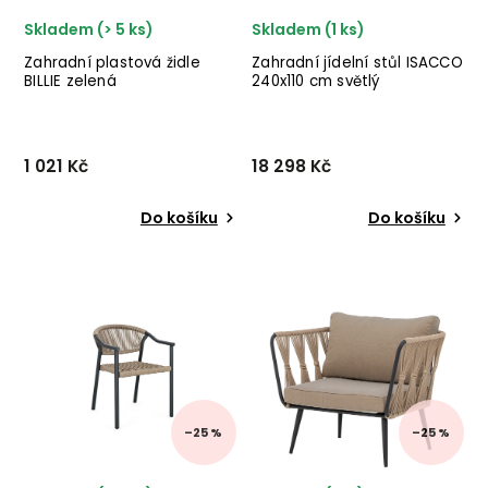
Skladem (> 5 ks)
Skladem (1 ks)
Zahradní plastová židle
Zahradní jídelní stůl ISACCO
BILLIE zelená
240x110 cm světlý
1 021 Kč
18 298 Kč
Do košíku
Do košíku
Designová zahradní židle
Nádherný zahradní stůl
BILLIE od italské značky
ISACCO od italského
nádherného nábytku
výrobce stylového
BIZZOTTO v provedení
nábytku BIZZOTTO z
zeleného polypropylenu.
práškovaného hliníku.
–25 %
–25 %