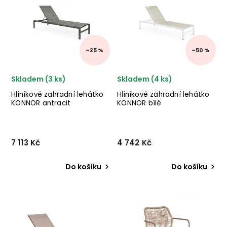
provedení lakovaného
v provedení černě
hliníku.
práškované oceli. ✅ krásný
nábytek ✅ kvalitní materiály
✅ nejnižší cena ✅...
–25 %
–50 %
Skladem (3 ks)
Skladem (4 ks)
Hliníkové zahradní lehátko
Hliníkové zahradní lehátko
KONNOR antracit
KONNOR bílé
7 113 Kč
4 742 Kč
Do košíku
Do košíku
Designové venkovní
Designové venkovní
lehátko KONNOR od
lehátko KONNOR od
italského výrobce stylového
italského výrobce stylového
nábytku BIZZOTTO v
nábytku BIZZOTTO v
provedení antracitové
provedení bílého