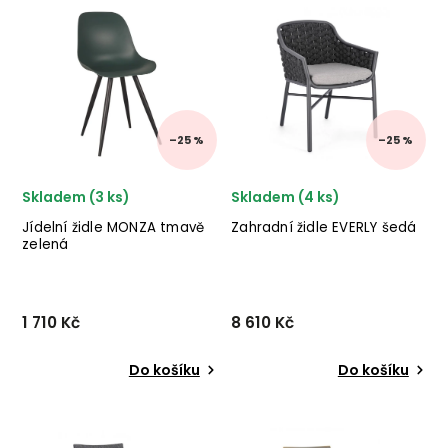
dodavatele nádherného
výrobce stylového
nábytku BLOOMINGVILLE v
nábytku BIZZOTTO
kombinaci černého kovu a
v krásném zeleném
lana. ✅ krásný nábytek
provedení.
✅ kvalitní materiály ✅ nej...
–25 %
–25 %
Skladem (3 ks)
Skladem (4 ks)
Jídelní židle MONZA tmavě
Zahradní židle EVERLY šedá
zelená
1 710 Kč
8 610 Kč
Do košíku
Do košíku
Jídelní židle MONZA od
Designová zahradní židle
holandského výrobce
EVERLY od italské firmy
industriálního nábytku
stylového nábytku BIZZOTTO