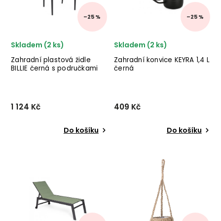
nábytek ✅ kvalit...
–25 %
–25 %
Skladem (2 ks)
Skladem (2 ks)
Zahradní plastová židle
Zahradní konvice KEYRA 1,4 L
BILLIE černá s područkami
černá
1 124 Kč
409 Kč
Do košíku
Do košíku
Designová zahradní židle
Zahradní konvice KEYRA
BILLIE od italské značky
od italského výrobce
nádherného nábytku
stylového nábytku
BIZZOTTO v provedení
BIZZOTTO v provedení
černého polypropylenu.
epoxidové práškové oceli v
černém provedení.
✅ krásný nábytek ✅ kvalitní
materiály...