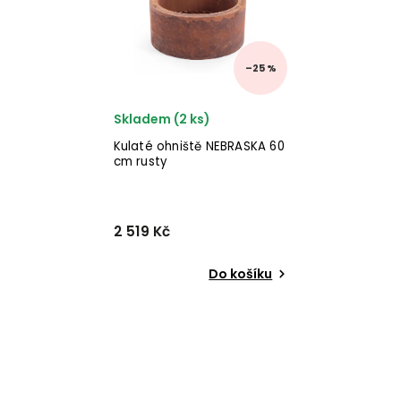
✅ kvalitní materiály
✅ nejnižší cena ✅ 30ti denní
v...
–25 %
Skladem (2 ks)
Kulaté ohniště NEBRASKA 60
cm rusty
2 519 Kč
Do košíku
Nádherné ohniště NEBRASKA
od italského výrobce
stylového nábytku BIZZOTTO
v provedení rusty. ✅ krásný
nábytek ✅ kvalitní materiály
✅ nejnižší cena ✅ 30 denní