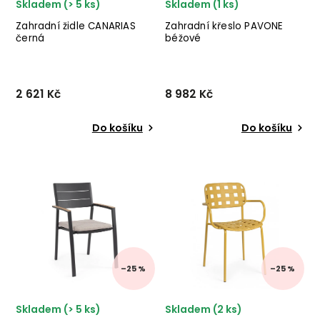
Skladem (> 5 ks)
Skladem (1 ks)
Zahradní židle CANARIAS
Zahradní křeslo PAVONE
černá
béžové
2 621 Kč
8 982 Kč
Do košíku
Do košíku
Stylová zahradní židle
Designové zahradní křeslo
CANARIAS od italského
PAVONE od dánské značky
výrobce stylového nábytku
nádherného nábytku
BIZZOTTO v
BLOOMINGVILLE v provedení
černém provedení.
černého kovu a lana.
✅ krásný nábytek ✅ kvalitní
materiály ✅ nejnižší ...
–25 %
–25 %
Skladem (> 5 ks)
Skladem (2 ks)