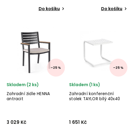
Do košíku
Do košíku
Designová dřevěná
Designová a multifunkční
venkovní židle NOEMI
židle CHLORIS od italského
od italského výrobce
výrobce stylového nábytku
stylového nábytku BIZZOTTO
BIZZOTTO v plastovém
v provedení masivního
provedení a šedé barvě.
akáciového dřeva. ✅ krásný
nábytek ✅ kvalitní materiály
...
–25 %
–25 %
Skladem (2 ks)
Skladem (1 ks)
Zahradní židle HENNA
Zahradní konferenční
antracit
stolek TAYLOR bílý 40x40
cm
3 029 Kč
1 651 Kč