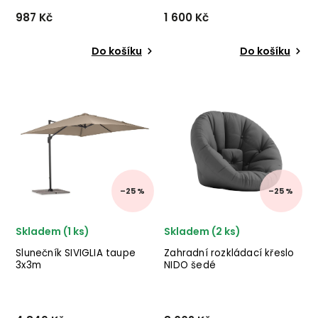
987 Kč
1 600 Kč
Do košíku
Do košíku
Zahradní solární lucerna
Stylová stohovatelná
NIKHITA od italského
venkovní kovová židle
výrobce stylového nábytku
ETIENNE od italského
BIZZOTTO v provedení
výrobce stylového nábytku
epoxidové práškové oceli a
BIZZOTTO v krásném
polyetylenu s ratanovým
klasickém provedení tmavě
efektem. ✅ krásný náb...
modře lakovaného kovu.
✅ krás...
–25 %
–25 %
Skladem (1 ks)
Skladem (2 ks)
Slunečník SIVIGLIA taupe
Zahradní rozkládací křeslo
3x3m
NIDO šedé