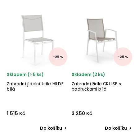
Designová zahradní židle
Podnožka POM
PAISLEY od dánského
od holandského výrobce
dodavatele nádherného
kvalitního nábytku WOOOD
nábytku BLOOMINGVILLE v
s hliníkovou konstrukcí a
kombinaci černého kovu a
polyethylenovým sedákem.
hnědého umělého ratanu.
✅ krásný nábytek ✅ kvalitní
✅ krásný nábytek ✅ kvalit...
materiály ✅ nejnižší cena...
–25 %
–25 %
Skladem (> 5 ks)
Skladem (2 ks)
Zahradní jídelní židle HILDE
Zahradní židle CRUISE s
bílá
područkami bílá
1 515 Kč
3 250 Kč
Do košíku
Do košíku
Designová venkovní židle
Stylová zahradní židle