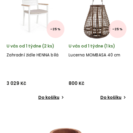
černě lakovaného hliníku a
provedení rámu z hliníku s
textilního sedáku. ✅ krásný
područkami. ✅ krásný
nábytek ✅ kvalitní m...
nábytek ✅ kvalitní
materiály...
–25 %
–25 %
U vás od 1 týdne (2 ks)
U vás od 1 týdne (1 ks)
Zahradní židle HENNA bílá
Lucerna MOMBASA 40 cm
3 029 Kč
800 Kč
Do košíku
Do košíku
Stylová zahradní židle
Lucerna MOMBASA od
HELINA od italského výrobce
italského výrobce stylového
stylového nábytku BIZZOTTO
nábytku BIZZOTTO v
v provedení bíle stříkaného
kombinaci ratanu, juty a
hliníku a polštářku.
skla. ✅ krásný nábytek