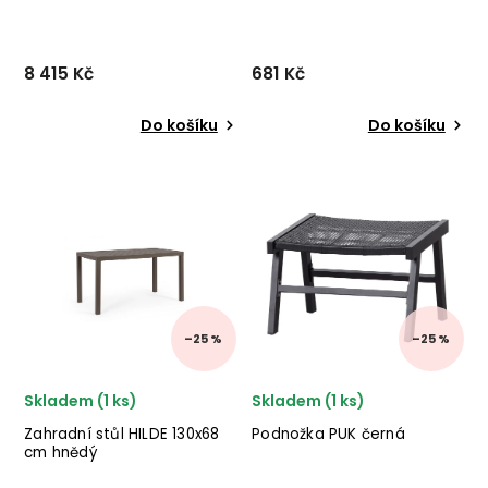
8 415 Kč
681 Kč
Do košíku
Do košíku
Parádní kovová zahradní
Lucerna MOMBASA od
lavice STRING od dánské
italského výrobce stylového
značky skandinávského
nábytku BIZZOTTO v
nábytku HÜBSCH v černém
kombinaci ratanu, juty a
provedení kovu.
skla. ✅ krásný nábytek
✅ kvalitní materiály
✅ nejnižší cena ✅ 30ti denní
v...
–25 %
–25 %
Skladem (1 ks)
Skladem (1 ks)
Zahradní stůl HILDE 130x68
Podnožka PUK černá
cm hnědý