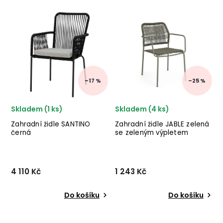
HILDE od italské firmy
CRUISE d italského výrobce
stylového nábytku
stylového nábytku BIZZOTTO
BIZZOTTO tvořena kostrou z
v provedení bíle
hliníku a syntetického
lakovaného hliníku a
vlákna. ✅ krásný nábytek
textilního sedáku. ✅ krásný
✅ kvalitní materiály ✅ n...
nábytek ✅ kvalitní mat...
–17 %
–25 %
Skladem (1 ks)
Skladem (4 ks)
Zahradní židle SANTINO
Zahradní židle JABLE zelená
černá
se zeleným výpletem
4 110 Kč
1 243 Kč
Do košíku
Do košíku
Designová zahradní židle
Designová venkovní kovová
SANTINO od dánského
židle JABLE od italského