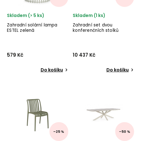
Skladem (> 5 ks)
Skladem (1 ks)
Zahradní solární lampa
Zahradní set dvou
ESTEL zelená
konferenčních stolků
AMINTA světlý
579 Kč
10 437 Kč
Do košíku
Do košíku
Zahradní solární lucerna
Set dvou zahradních
ESTEL od italského výrobce
konferenčních stolků
stylového nábytku
AMINTA od italského
BIZZOTTO v provedení
výrobce kvalitního
zeleného kovu. ✅ krásný
nábytku BIZZOTTO z hliníku
nábytek ✅ kvalitní materiály
ve světlém provedení.
✅ nejnižší cena ✅ 30d...
✅ krásný nábytek ✅ kvalitní
materiál...
–25 %
–50 %