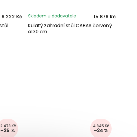
Skladem u dodavatele
9 222 Kč
15 876 Kč
stůl
Kulatý zahradní stůl CABAS červený
ø130 cm
12 478 Kč
4 845 Kč
–25 %
–24 %