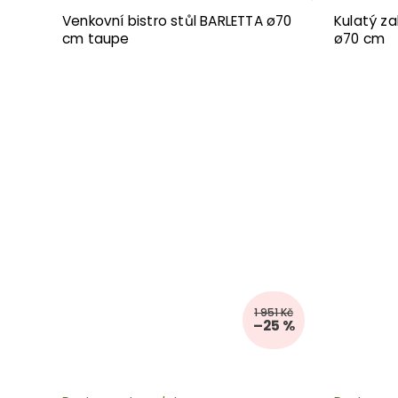
Venkovní bistro stůl BARLETTA ø70
Kulatý za
cm taupe
ø70 cm
1 951 Kč
–25 %