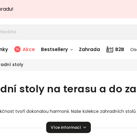
hradu!
nky
Akce
Bestsellery
Zahrada
B2B
Os
adní stoly
adem
Stolky skladem
dní stoly na terasu a do z
story
Zahradní nábytek
skladem
Textílie skladem
funkčnost tvoří dokonalou harmonii. Naše kolekce zahradních sto
 skladem
uje
kovové zahradní stoly
,
dřevěné zahradní stoly
i stoly ko
Více informací
alitních materiálů, které zajišťují dlouhou životnost a odolnost
u údržbou, zatímco
dřevěný zahradní stůl
přináší přírodní krás