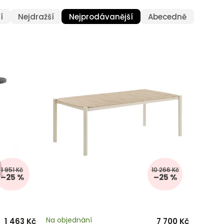
doplňkem vašeho venkovního prostoru. Bez ohledu na to,
í
Nejdražší
Nejprodávanější
Abecedně
ou komfort a eleganci pro každou příležitost.
edstavy o dokonalém venkovním posezení.
1 951 Kč
10 266 Kč
–25 %
–25 %
Na objednání
1 463 Kč
7 700 Kč