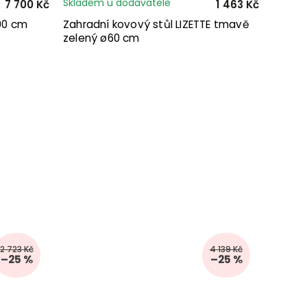
Skladem u dodavatele
7 700 Kč
1 463 Kč
90 cm
Zahradní kovový stůl LIZETTE tmavě
zelený ø60 cm
2 723 Kč
4 139 Kč
–25 %
–25 %