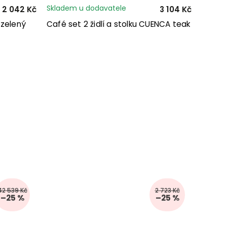
Skladem u dodavatele
2 042 Kč
3 104 Kč
 zelený
Café set 2 židlí a stolku CUENCA teak
42 539 Kč
2 723 Kč
–25 %
–25 %