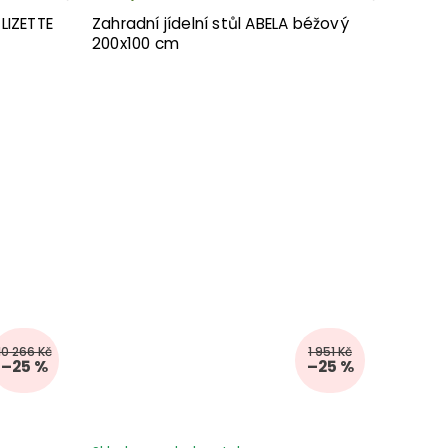
LIZETTE
Zahradní jídelní stůl ABELA béžový
200x100 cm
10 266 Kč
1 951 Kč
–25 %
–25 %