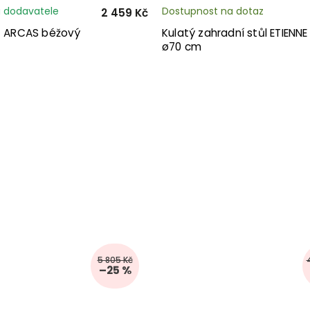
 dodavatele
Dostupnost na dotaz
2 459 Kč
et ARCAS béžový
Kulatý zahradní stůl ETIENNE
ø70 cm
5 805 Kč
–25 %