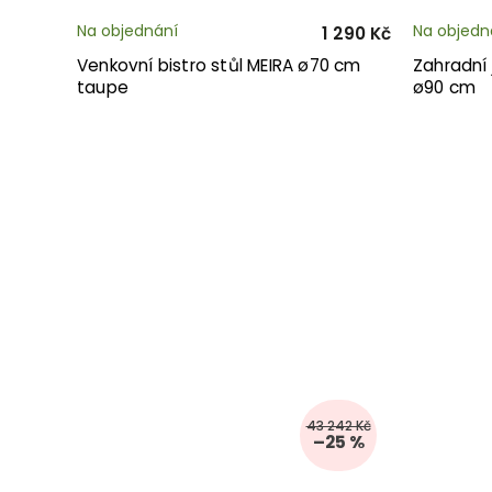
Na objednání
Na objedn
1 290 Kč
Venkovní bistro stůl MEIRA ø70 cm
Zahradní 
taupe
ø90 cm
43 242 Kč
–25 %