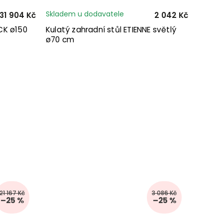
Skladem u dodavatele
31 904 Kč
2 042 Kč
CK ø150
Kulatý zahradní stůl ETIENNE světlý
ø70 cm
21 167 Kč
3 086 Kč
–25 %
–25 %