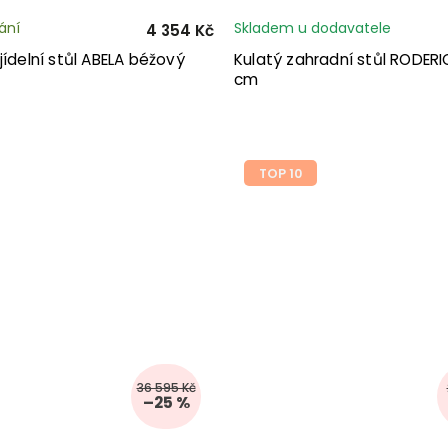
ání
Skladem u dodavatele
4 354 Kč
jídelní stůl ABELA béžový
Kulatý zahradní stůl RODERI
cm
TOP 10
36 595 Kč
–25 %