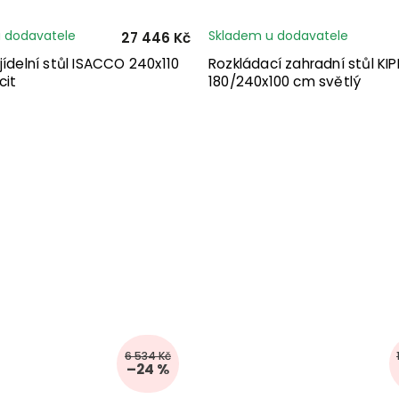
 dodavatele
Skladem u dodavatele
27 446 Kč
jídelní stůl ISACCO 240x110
Rozkládací zahradní stůl KIP
cit
180/240x100 cm světlý
6 534 Kč
–24 %