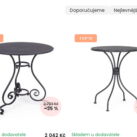
detail a estetiku, aby se stal nejen praktickým, ale i stylovým 
Doporučujeme
Nejlevnějš
eli nebo klidné posezení u kávy, naše
zahradní stoly
vám poskytn
hradní stůl, který dokonale doplní váš exteriér a splní vaše př
TOP 10
2 723 Kč
–25 %
 dodavatele
Skladem u dodavatele
2 042 Kč