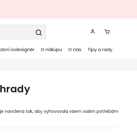
obní iodesignér
O nákupu
O nás
Tipy a rady
ahrady
lů je navržena tak, aby vyhovovala všem vašim potřebám
mbinující různé materiály pro jedinečný vzhled.
 vůči povětrnostním vlivům.
Kovový zahradní stůl
se
u a klasický styl do vaší zahrady či terasy.