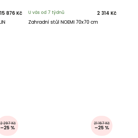
U vás od 7 týdnů
15 876 Kč
2 314 Kč
LIN
Zahradní stůl NOEMI 70x70 cm
12 297 Kč
21 167 Kč
–25 %
–25 %