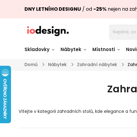
DNY LETNÍHO DESIGNU
/ od
-25%
nejen na za
Skladovky
Nábytek
Místnosti
Novi
Domů
/
Nábytek
/
Zahradní nábytek
/
Zahr
Židle skladem
Stoly skl
Zahra
Pohovky a křesla
Úložné pro
skladem
skladem
Doplňky a
Světla skladem
Vítejte v kategorii zahradních stolů, kde elegance a 
dekorace
a vkusům. Nabízíme široký výběr, který zahrn
Zahradní stoly v našem sortimentu jsou vyrobeny z kv
Nádobí skladem
vyznačuje moderním designem a snadno