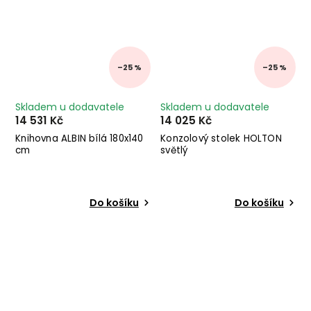
–25 %
–25 %
Skladem u dodavatele
Skladem u dodavatele
14 531 Kč
14 025 Kč
Knihovna ALBIN bílá 180x140
Konzolový stolek HOLTON
cm
světlý
Do košíku
Do košíku