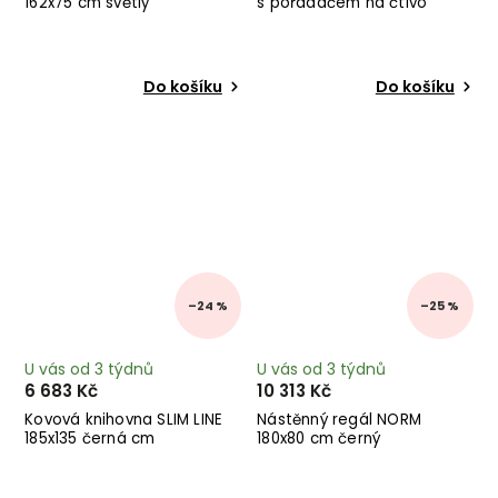
162x75 cm světlý
s pořadačem na čtivo
Do košíku
Do košíku
–24 %
–25 %
U vás od 3 týdnů
U vás od 3 týdnů
6 683 Kč
10 313 Kč
Kovová knihovna SLIM LINE
Nástěnný regál NORM
185x135 černá cm
180x80 cm černý