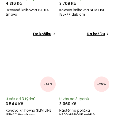
4 316 Kč
3 709 Kč
Dřevěná knihovna PAULA
Kovová knihovna SLIM LINE
tmavá
185x77 dub cm
Do košíku
Do košíku
–24 %
–25 %
U vás od 3 týdnů
U vás od 3 týdnů
3 544 Kč
3 060 Kč
Kovová knihovna SLIM LINE
Nástěnná polička
185x77 černá cm
HERRINGBONE světlá