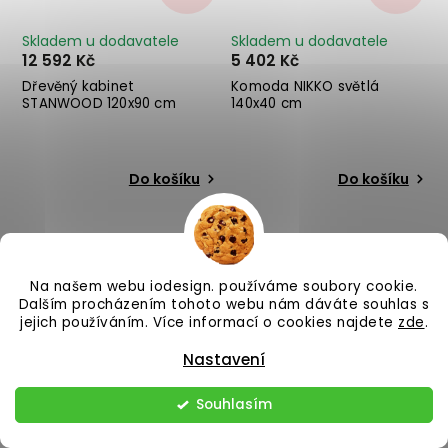
Skladem u dodavatele
Skladem u dodavatele
12 592 Kč
5 402 Kč
Dřevěný kabinet
Komoda NIKKO světlá
STANWOOD 120x90 cm
140x40 cm
Do košíku
Do košíku
Na našem webu iodesign. používáme soubory cookie.
Dalším procházením tohoto webu nám dáváte souhlas s
jejich používáním. Více informací o cookies najdete
zde
.
Nastavení
–25 %
–25 %
Souhlasím
Skladem u dodavatele
Skladem u dodavatele