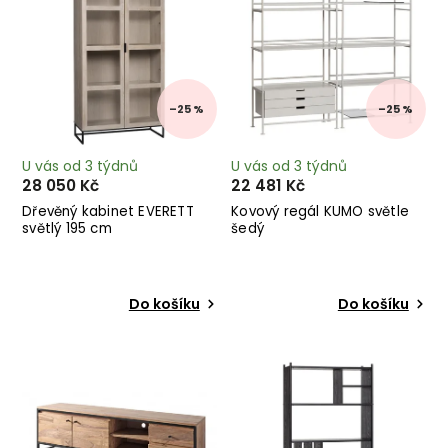
–25 %
–25 %
U vás od 3 týdnů
U vás od 3 týdnů
28 050 Kč
22 481 Kč
Dřevěný kabinet EVERETT
Kovový regál KUMO světle
světlý 195 cm
šedý
Do košíku
Do košíku