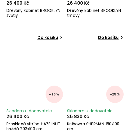
26 400 Kč
26 400 Kč
Dřevěný kabinet BROOKLYN
Dřevěný kabinet BROOKLYN
světlý
tmavý
Do košíku
Do košíku
–25 %
–25 %
Skladem u dodavatele
Skladem u dodavatele
26 400 Kč
25 830 Kč
Prosklená vitrína HAZELNUT
Knihovna SHERMAN 180x100
hnědá 203x100 cm
cm