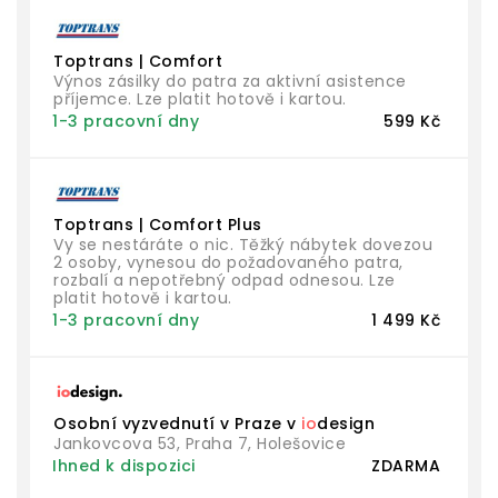
Toptrans | Comfort
Výnos zásilky do patra za aktivní asistence
příjemce. Lze platit hotově i kartou.
1-3 pracovní dny
599 Kč
Toptrans | Comfort Plus
Vy se nestáráte o nic. Těžký nábytek dovezou
2 osoby, vynesou do požadovaného patra,
rozbalí a nepotřebný odpad odnesou. Lze
platit hotově i kartou.
1-3 pracovní dny
1 499 Kč
Osobní vyzvednutí v Praze v
io
design
Jankovcova 53, Praha 7, Holešovice
Ihned k dispozici
ZDARMA