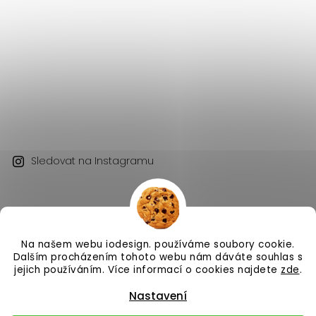
Sledovat na Instagramu
Na našem webu iodesign. používáme soubory cookie.
Dalším procházením tohoto webu nám dáváte souhlas s
jejich používáním. Více informací o cookies najdete
zde
.
Copyright 2026
iodesign.
. Všechna práva vyhrazena.
Vytvořil
Shoptet
| Design
Shoptak.cz
Nastavení