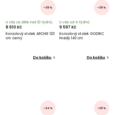
–25 %
–25 %
U vás za déle než 10 týdnů.
U vás od 4 týdnů
8 610 Kč
9 597 Kč
Konzolový stolek ARCHIE 120
Konzolový stolek GODRIC
cm černý
hnědý 140 cm
Do košíku
Do košíku
–24 %
–25 %