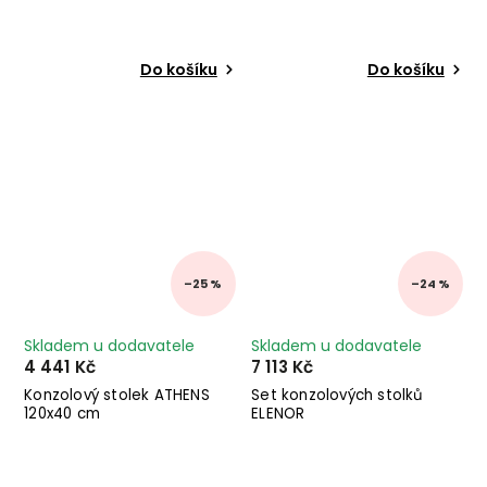
Do košíku
Do košíku
–25 %
–24 %
Skladem u dodavatele
Skladem u dodavatele
4 441 Kč
7 113 Kč
Konzolový stolek ATHENS
Set konzolových stolků
120x40 cm
ELENOR