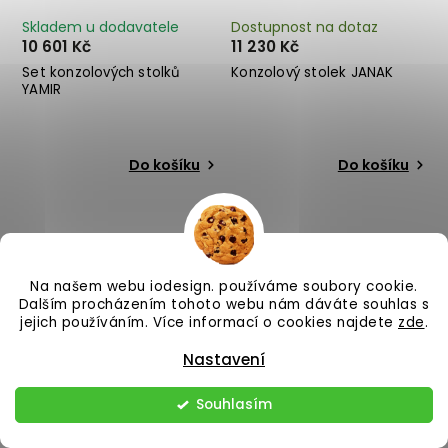
Skladem u dodavatele
Dostupnost na dotaz
10 601 Kč
11 230 Kč
Set konzolových stolků
Konzolový stolek JANAK
YAMIR
Do košíku
Do košíku
Na našem webu iodesign. používáme soubory cookie.
Dalším procházením tohoto webu nám dáváte souhlas s
jejich používáním. Více informací o cookies najdete
zde
.
Nastavení
–25 %
–25 %
Souhlasím
Neznámá
Skladem u dodavatele
3 225 Kč
1 350 Kč