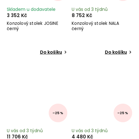
Skladem u dodavatele
U vás od 3 týdnů
3 352 Kč
8 752 Kč
Konzolový stolek JOSINE
Konzolový stolek NALA
černý
černý
Do košíku
Do košíku
–25 %
–25 %
U vás od 3 týdnů
U vás od 3 týdnů
11 706 Kč
4 480 Kč