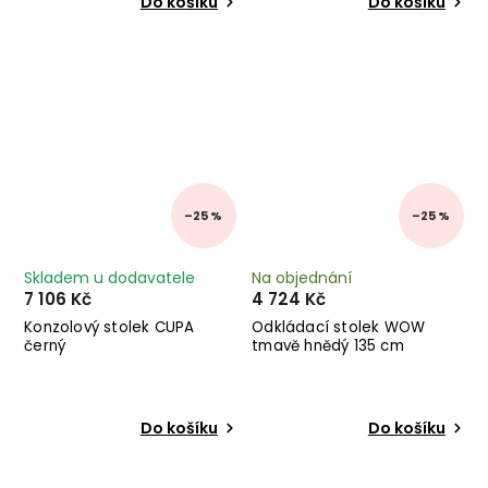
Do košíku
Do košíku
–25 %
–25 %
Skladem u dodavatele
Na objednání
7 106 Kč
4 724 Kč
Konzolový stolek CUPA
Odkládací stolek WOW
černý
tmavě hnědý 135 cm
Do košíku
Do košíku