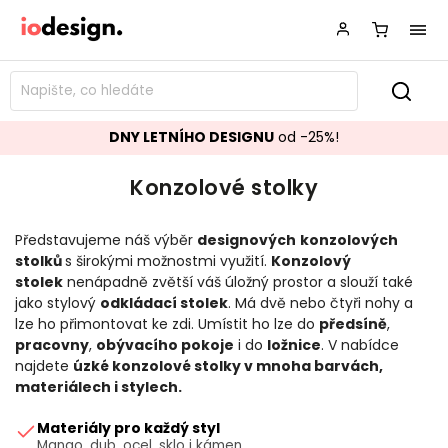
DNY LETNÍHO DESIGNU
od -25%!
Konzolové stolky
Představujeme náš výběr
designových
konzolových
stolků
s širokými možnostmi využití.
Konzolový
stolek
nenápadně zvětší váš úložný prostor a slouží také
jako stylový
odkládací stolek
. Má dvě nebo čtyři nohy a
lze ho přimontovat ke zdi. Umístit ho lze do
předsíně
,
pracovny
,
obývacího pokoje
i do
ložnice
. V nabídce
najdete
úzké konzolové stolky v mnoha barvách,
materiálech i stylech.
Materiály pro každý styl
Mango, dub, ocel, sklo i kámen