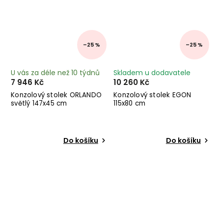
–25 %
–25 %
U vás za déle než 10 týdnů
Skladem u dodavatele
7 946 Kč
10 260 Kč
Konzolový stolek ORLANDO
Konzolový stolek EGON
světlý 147x45 cm
115x80 cm
Do košíku
Do košíku