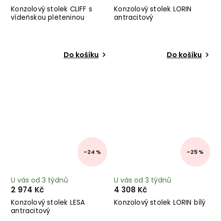
Konzolový stolek CLIFF s
Konzolový stolek LORIN
vídeňskou pleteninou
antracitový
Do košíku
Do košíku
–24 %
–25 %
U vás od 3 týdnů
U vás od 3 týdnů
2 974 Kč
4 308 Kč
Konzolový stolek LESA
Konzolový stolek LORIN bílý
antracitový