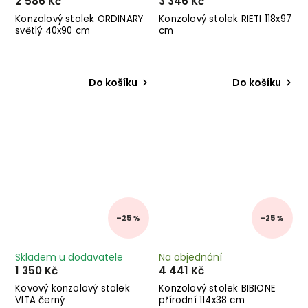
2 586 Kč
3 346 Kč
Konzolový stolek ORDINARY
Konzolový stolek RIETI 118x97
světlý 40x90 cm
cm
Do košíku
Do košíku
–25 %
–25 %
Skladem u dodavatele
Na objednání
1 350 Kč
4 441 Kč
Kovový konzolový stolek
Konzolový stolek BIBIONE
VITA černý
přírodní 114x38 cm