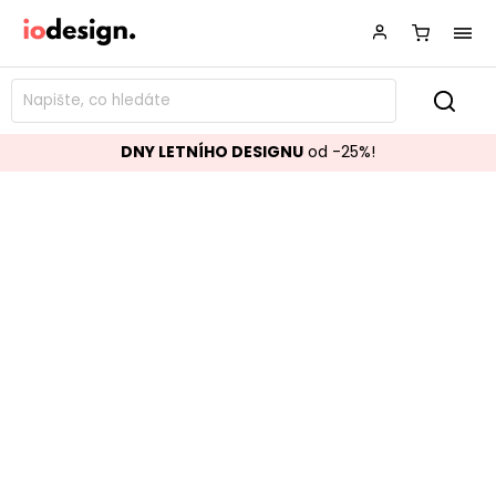
DNY LETNÍHO DESIGNU
od -25%!
Komoda GAVRIEL dubová 208x80
cm
Značka:
Homemotion
Kód:
0747408
TOP akce