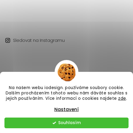
Sledovat na Instagramu
Na našem webu iodesign. používáme soubory cookie.
Copyright 2026
iodesign.
. Všechna práva vyhrazena.
Dalším procházením tohoto webu nám dáváte souhlas s
Vytvořil
Shoptet
| Design
Shoptak.cz
jejich používáním. Více informací o cookies najdete
zde
.
Nastavení
Souhlasím
Odstoupit od smlouvy