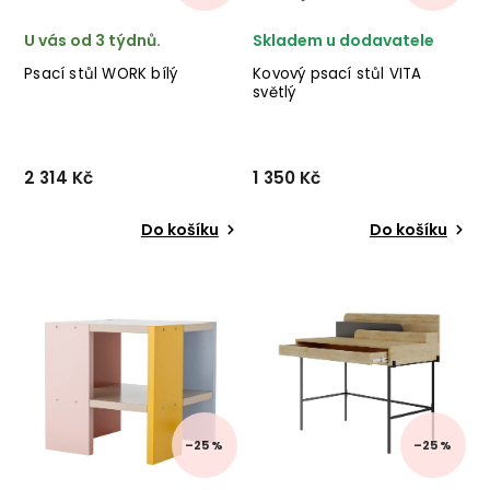
U vás od 3 týdnů.
Skladem u dodavatele
Psací stůl WORK bílý
Kovový psací stůl VITA
světlý
2 314 Kč
1 350 Kč
Do košíku
Do košíku
Designový psací stůl WORK
Kovový psací stůl VITA od
od výrobce kvalitního
dánské značky nádherného
nábytku KALUNE DESIGN v
nábytku HOUSE NORDIC v
provedení černé kovové
provedení černě
konstrukce a bílé dřevěné
lakovaného kovu a světlé
desky.
desky. ✅ krásný nábytek
✅ kvalitní materiály ✅ nej...
–25 %
–25 %