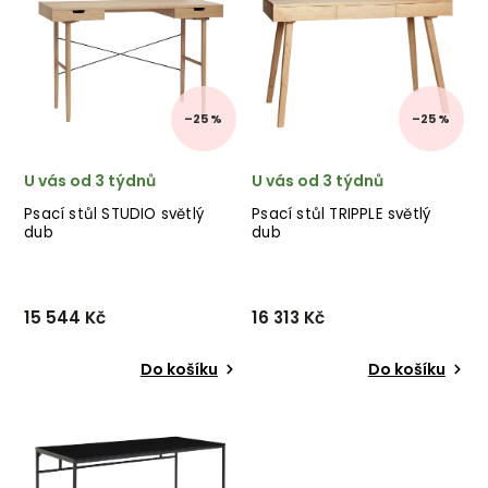
–25 %
–25 %
U vás od 3 týdnů
U vás od 3 týdnů
Psací stůl STUDIO světlý
Psací stůl TRIPPLE světlý
dub
dub
15 544 Kč
16 313 Kč
Do košíku
Do košíku
Krásný psací stůl STUDIO od
Krásný psací stůl TRIPPLE od
dánské značky
dánské značky
skandinávského nábytku
skandinávského nábytku
HÜBSCH v provedení
HÜBSCH v provedení
dubového dřeva a dýhy.
dubového dřeva a dýhy.