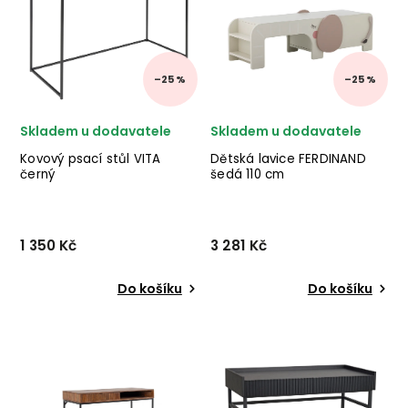
–25 %
–25 %
Skladem u dodavatele
Skladem u dodavatele
Kovový psací stůl VITA
Dětská lavice FERDINAND
černý
šedá 110 cm
1 350 Kč
3 281 Kč
Do košíku
Do košíku
Kovový psací stůl VITA od
Designová dětská lavice
dánské značky nádherného
FERDINAND od dánského
nábytku HOUSE NORDIC v
dodavatele BLOOMINGVILLE
provedení černě
v hravém šedém
lakovaného kovu. ✅ krásný
provedení.
nábytek ✅ kvalitní materiály