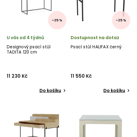
✅ nejnižší cena ✅ 30...
–25 %
–25 %
U vás od 4 týdnů
Dostupnost na dotaz
Designový psací stůl
Psací stůl HALIFAX černý
TADITA 120 cm
11 230 Kč
11 550 Kč
Do košíku
Do košíku
Designový psací stůl TADITA
Designový psací stůl
od italského výrobce
HALIFAX od švédského
stylového nábytku BIZZOTTO
výrobce kvalitního
v kombinaci kovu a
dřevěného nábytku
mangového dřeva.
ROWICO v krásném
✅ krásný nábytek ✅ kvalitní
provedení černě lakované
materiály ✅ nejnižší cena...
dubové dýhy. ✅ krásný