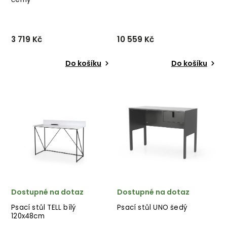
3 719 Kč
10 559 Kč
Do košíku
Do košíku
Sklápěcí psací stůl FOLD od
Jednoduchý, avšak
švédského designového
elegantní psací stůl UNO od
výrobce TENZO v kombinaci
švédského výrobce
tenkého černého kovu a
unikátního nábytku TENZO v
černé desky. ✅ krásný
minimalistickém provedení
nábytek ✅ kvalitní materiály
zeleně lakovaných desek.
✅ nejnižší cena...
✅ krásný nábytek ✅ kval...
Dostupné na dotaz
Dostupné na dotaz
Psací stůl TELL bílý
Psací stůl UNO šedý
120x48cm