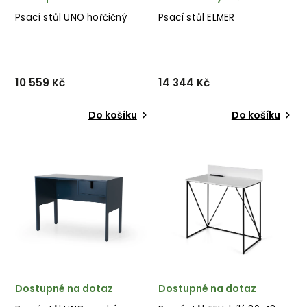
Psací stůl UNO hořčičný
Psací stůl ELMER
10 559 Kč
14 344 Kč
Do košíku
Do košíku
Jednoduchý, avšak
Industriální psací stůl ELMER
elegantní psací stůl UNO od
od italského výrobce
švédského výrobce
stylového nábytku BIZZOTTO
unikátního nábytku TENZO v
v kombinaci kovu a
minimalistickém provedení
akáciového dřeva. ✅ krásný
hořčičně lakovaných desek.
nábytek ✅ kvalitní materiály
✅ krásný nábytek ✅ kv...
✅ nejnižší c...
Dostupné na dotaz
Dostupné na dotaz