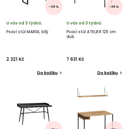
–25 %
–25 %
U vás od 3 týdnů.
U vás od 3 týdnů
Psací stůl MARSIL bílý
Psací stůl ATELIER 120 cm
dub
2 321 Kč
7 631 Kč
Do košíku
Do košíku
Designový psací stůl MARSIL
Designový psací stůl
od výrobce kvalitního
ATELIER od německé značky
nábytku KALUNE DESIGN v
designového nábytku
provedení černé kovové
INVICTA v provedení
konstrukce a desky.
dubové dýhy.