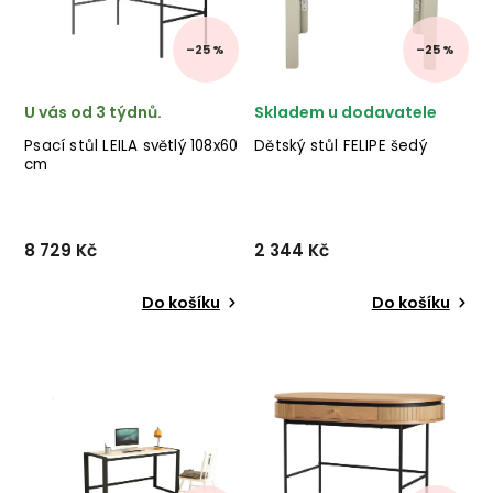
nábytek ✅ kvalitní mat...
–25 %
–25 %
U vás od 3 týdnů.
Skladem u dodavatele
Psací stůl LEILA světlý 108x60
Dětský stůl FELIPE šedý
cm
8 729 Kč
2 344 Kč
Do košíku
Do košíku
Designový psací stůl LEILA
Designový dětský stůl
od výrobce kvalitního
FELIPE od dánského výrobce
nábytku KALUNE DESIGN v
nádherného nábytku
provedení černé kovové
BLOOMINGVILLE
konstrukce a světlé dřevěné
v šedém provedení ze
desky. ✅ krásný nábytek
dřeva.
✅ kvalitní materi...