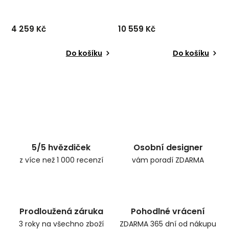
4 259 Kč
10 559 Kč
Do košíku
Do košíku
Psací stůl TELL od
Jednoduchý, avšak
švédského designového
elegantní psací stůl UNO od
výrobce TENZO v kombinaci
švédského výrobce
tenkého černého kovu a
unikátního nábytku TENZO v
bíle lakované desky.
minimalistickém provedení
✅ krásný nábytek ✅ kvalitní
šedě lakovaných desek.
materiály ✅ nejnižší cena ...
✅ krásný nábytek ✅ kvalit...
5/5 hvězdiček
Osobní designer
z více než 1 000 recenzí
vám poradí ZDARMA
Prodloužená záruka
Pohodlné vrácení
3 roky na všechno zboží
ZDARMA 365 dní od nákupu