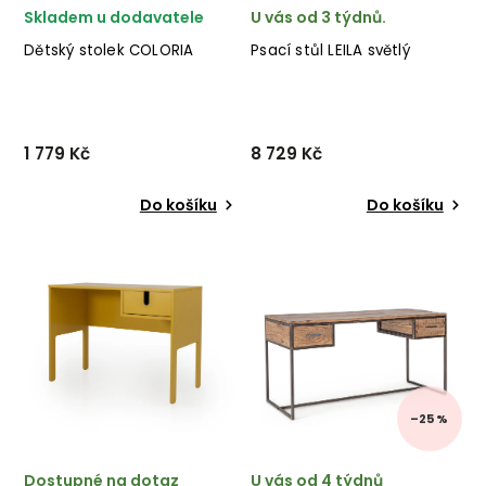
Skladem u dodavatele
U vás od 3 týdnů.
Dětský stolek COLORIA
Psací stůl LEILA světlý
1 779 Kč
8 729 Kč
Do košíku
Do košíku
Dětský stolek COLORIA od
Designový psací stůl LEILA
dánské značky nádherného
od výrobce kvalitního
nábytku BLOOMINGVILLE v
nábytku KALUNE DESIGN v
dřevěném a pestrém
provedení černé kovové
provedení.
konstrukce a světlé dřevěné
desky. ✅ krásný nábytek
✅ kvalitní materi...
–25 %
Dostupné na dotaz
U vás od 4 týdnů