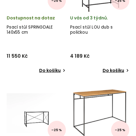
–25 %
–25 %
Dostupnost na dotaz
U vás od 3 týdnů.
Psací stůl SPRINGDALE
Psací stůl LOU dub s
140x55 cm
poličkou
11 550 Kč
4 189 Kč
Do košíku
Do košíku
Designový psací stůl
Designový psací stůl LOU
SPRINGDALE od švédského
od výrobce kvalitního
výrobce kvalitního
nábytku KALUNE DESIGN v
dřevěného nábytku
provedení černé kovové
ROWICO v krásném
konstrukce a desky.
provedení černě lakované
jasanové dýhy. ✅ krásný
nábytek ✅ kvalitn...
–25 %
–25 %