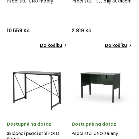
Psací stůl UNO modrý
Psací stůl TELL bílý 80x48cm
10 559 Kč
2 819 Kč
Do košíku
Do košíku
Jednoduchý, avšak
Psací stůl TELL od
elegantní psací stůl UNO od
švédského designového
švédského výrobce
výrobce TENZO v kombinaci
unikátního nábytku TENZO v
tenkého černého kovu a
minimalistickém provedení
bíle lakované desky.
bíle lakovaných desek.
✅ krásný nábytek ✅ kvalitní
✅ krásný nábytek ✅ kvalit...
materiály ✅ nejnižší cena ...
Dostupné na dotaz
Dostupné na dotaz
Sklápěcí psací stůl FOLD
Psací stůl UNO zelený
černý