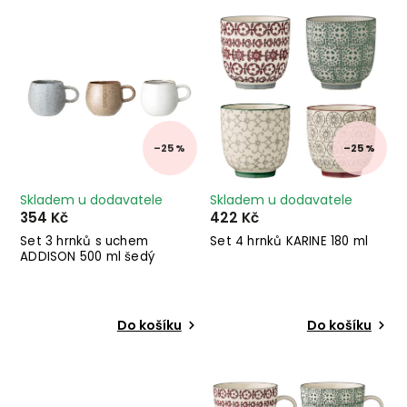
Nejprodávanější
Abecedně
–25 %
–25 %
Skladem u dodavatele
Skladem u dodavatele
354 Kč
422 Kč
Set 3 hrnků s uchem
Set 4 hrnků KARINE 180 ml
ADDISON 500 ml šedý
Do košíku
Do košíku