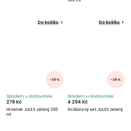
360 ml
Do košíku
Do košíku
–25 %
–25 %
Skladem u dodavatele
Skladem u dodavatele
279 Kč
4 294 Kč
Hrneček JULES zelený 300
Snídaňový set JULES zelený
ml