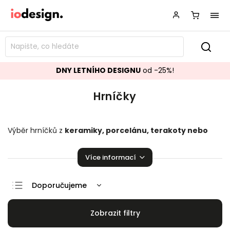
DNY LETNÍHO DESIGNU
od -25%!
Hrníčky
Výběr hrníčků z
keramiky, porcelánu, terakoty nebo
kameniny
. K zakoupení jako jednotlivé nebo v celém setu.
Díky krásným hrnečkům bude
vaší ranní káva nebo čaj
Více informací
zase o něco stylovější a příjemnější.
Doporučujeme
Nejlevnější
Nejdražší