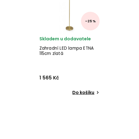
–25 %
Skladem u dodavatele
Zahradní LED lampa ETNA
115cm zlatá
1 565 Kč
Do košíku
Zahradní LED lampa s
dobíjecí
baterií ETNA od italského
výrobce stylového nábytku
BIZZOTTO v provedení kovu
ve zlaté barvě. ✅ krásný
nábytek ✅ kvalitní materiály