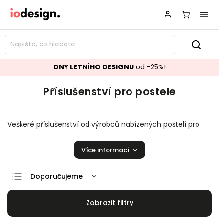
DNY LETNÍHO DESIGNU
od -25%!
Příslušenství pro postele
Veškeré příslušenství od výrobců nabízených postelí pro
maximální komfort, estetiku a praktičnost nabízených
postelí přes
rošty, úložné zásuvky, potahy či jiné věci
,
Více informací
bez kterých není postel postelí nebo naopak zdvojnásobí
její hodnotu. Díky tomu dopřejete sobě a svým dětem
maximální komfort a zvýšíte kapacitu vašich úložných
Doporučujeme
prostor v jakémkoliv pokoji.
Nejlevnější
Nejdražší