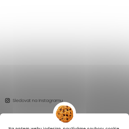
Sledovat na Instagramu
Na našem webu iodesign. používáme soubory cookie.