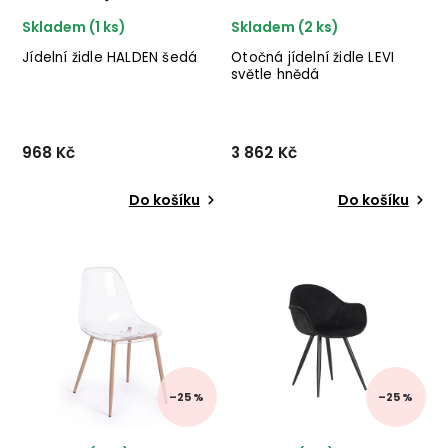
Skladem (1 ks)
Skladem (2 ks)
Jídelní židle HALDEN šedá
Otočná jídelní židle LEVI
světle hnědá
968 Kč
3 862 Kč
Do košíku
Do košíku
Jídelní židle HALDEN od
Designová jídelní židle
dánské značky nádherného
LEVI od holandského
nábytku HOUSE NORDIC v
výrobce industriálního
kombinaci černého kovu a
nábytku LABEL51 v
šedého textilního sedáku.
kombinaci černých
✅ krásný nábytek ✅ kvalitní
kovových nohou a potahu v
materiály ✅ ne...
hnědé barvě.
–25 %
–25 %