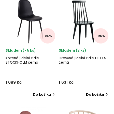
nádherného nábytku
nábytku HOUSE NORDIC v
BIZZOTTO v provedení
kombinaci imitace dřeva a
masivního teakového
pískového potahu.
dřeva. ✅ krásný nábytek
✅ kvalitní materiály
✅ nejnižší c...
–25 %
–25 %
Skladem (> 5 ks)
Skladem (2 ks)
Kožená jídelní židle
Dřevěná jídelní židle LOTTA
STOCKHOLM černá
černá
1 089 Kč
1 631 Kč
Do košíku
Do košíku
Designová jídelní židle
Designová dřevěná jídelní
STOCKHOLM od dánského
židle LOTTA od švédského
výrobce nádherného
designového výrobce