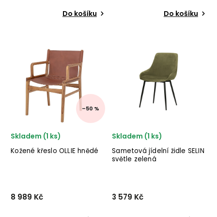
Do košíku
Do košíku
Designová jídelní židle
Sametová jídelní židle
ANASTAZIA od italského
TANYA od italského výrobce
výrobce designového
stylového nábytku BIZZOTTO
nábytku BIZZOTTO v
v kombinaci
provedení šedé kovové
zlatých kovových nohou a
konstrukce a plastového
šedého sametu. ✅ krásný
sedáku. ✅ krásný nábytek
nábytek ✅ kvalitní
✅ kvali...
materiál...
–50 %
Skladem (1 ks)
Skladem (1 ks)
Kožené křeslo OLLIE hnědé
Sametová jídelní židle SELIN
světle zelená
8 989 Kč
3 579 Kč