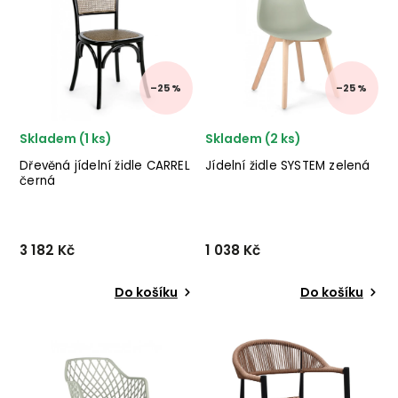
kovových nohou a růžového
provedení světle
sedáku.
lakovaného kaučukového
dřeva. ✅ krásný nábytek
✅ kvalitní m...
–25 %
–25 %
Skladem (1 ks)
Skladem (2 ks)
Dřevěná jídelní židle CARREL
Jídelní židle SYSTEM zelená
černá
3 182 Kč
1 038 Kč
Do košíku
Do košíku
Designová dřevěná
Stylová jídelní židle
židle CARREL od italského
SYSTEM od italského
výrobce stylového nábytku
výrobce stylového nábytku
BIZZOTTO v krásném
BIZZOTTO v kombinaci
provedení černě
dřevěných nohou a