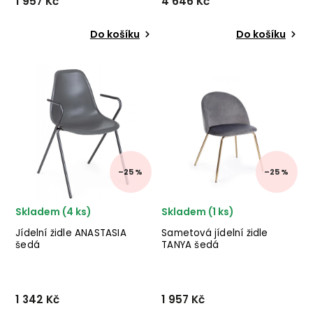
1 957 Kč
4 646 Kč
Do košíku
Do košíku
Sametová jídelní židle
Designová židle s opěrkami
TANYA od italského výrobce
TUNAS od italského výrobce
stylového nábytku BIZZOTTO
stylového nábytku BIZZOTTO
v kombinaci
v provedení kovu a sedáku
zlatých kovových nohou a
ze světlého přírodního
bílého sametu. ✅ krásný
proutí. ✅ krásný nábytek
nábytek ✅ kvalitní
✅ kvalitn...
materiál...
–25 %
–25 %
Skladem (4 ks)
Skladem (1 ks)
Jídelní židle ANASTASIA
Sametová jídelní židle
šedá
TANYA šedá
1 342 Kč
1 957 Kč