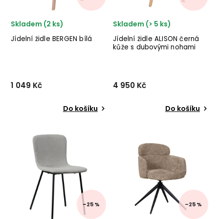
Skladem (2 ks)
Skladem (> 5 ks)
Jídelní židle BERGEN bílá
Jídelní židle ALISON černá
kůže s dubovými nohami
1 049 Kč
4 950 Kč
Do košíku
Do košíku
Designová jídelní židle
Designová jídelní židle
BERGEN od dánské značky
ALISON od švédského
nádherného
designového výrobce
skandinávského nábytku
kvalitního nábytku ROWICO
HOUSE NORDIC v provedení
v kombinaci černé kůže a
bílého sedáku a dřevěných
hnědých nohou.
nohou. ✅ krásný nábytek
✅ kvalit...
–25 %
–25 %