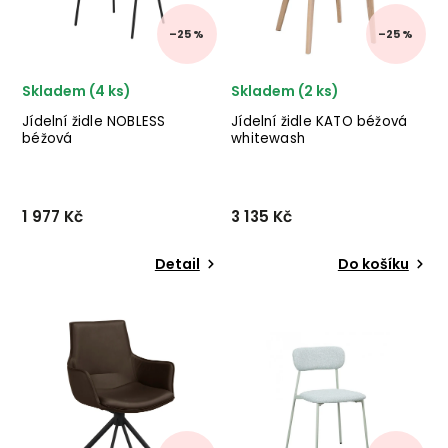
–25 %
–25 %
Skladem (4 ks)
Skladem (2 ks)
Jídelní židle NOBLESS
Jídelní židle KATO béžová
béžová
whitewash
1 977 Kč
3 135 Kč
Detail
Do košíku
Jídelní židle NOBLESS od
Dřevěná jídelní židle KATO
německé značky krásného
od švédského výrobce
nábytku INVICTA v
kvalitního dřevěného
kombinaci kovu a béžového
nábytku ROWICO s dubovou
potahu.
kostrou světlé barvy a
polstrovaným sedákem v
béžové barvě. ✅ krásný
ná...