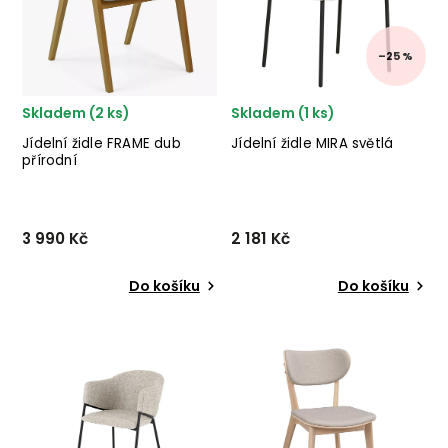
materiály ✅ ...
–25 %
Skladem (2 ks)
Skladem (1 ks)
Jídelní židle FRAME dub
Jídelní židle MIRA světlá
přírodní
3 990 Kč
2 181 Kč
Do košíku
Do košíku
Designová jídelní židle
Designová jídelní židle
FRAME od českého výrobce
MIRA od dánského
kvalitního dřevěného
dodavatele nádherné
nábytku MURDIA z dubového
nábytku HOUSE NORDIC ve
dřeva s šedým čalouněním.
světlém provedení.