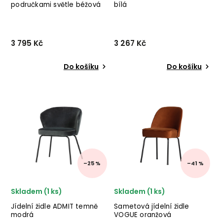
područkami světle béžová
bílá
černé nohy
3 795 Kč
3 267 Kč
Do košíku
Do košíku
Stylová jídelní židle
Designová jídelní židle
ALISON od švédského
ARTEMIA od italského
výrobce designového
výrobce nádherného
nábytku ROWICO v
nábytku BIZZOTTO v
provedení světle béžového
krásném černo-bílém
textilního
provedení. ✅ krásný
potahu a kovových nohou.
nábytek ✅ kvalitní materiály
✅ krásný nábytek ✅ kvali...
✅ nejnižší c...
–25 %
–41 %
Skladem (1 ks)
Skladem (1 ks)
Jídelní židle ADMIT temně
Sametová jídelní židle
modrá
VOGUE oranžová