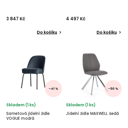
3 847 Kč
4 497 Kč
Do košíku
Do košíku
Jídelní židle ADMIT od
Jídelní židle VOGUE
holandského výrobce
od holandského výrobce
kvalitního nábytku
kvalitního
BePureHome v provedení
nábytku BePureHome
temně modrého sametu a
se sametovým
černého kovu. ✅ krásný
sedákem a kovovými
nábytek ✅ kvalitní materiály
nohami. ✅ krásný nábytek
✅ nej...
✅ kvalitní materiály
✅ nejnižší cen...
–41 %
–50 %
Skladem (1 ks)
Skladem (1 ks)
Sametová jídelní židle
Jídelní židle MAXWELL šedá
VOGUE modrá