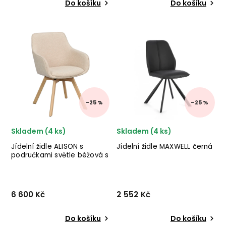
Do košíku
Do košíku
Designové křeslo OLLIE od
Jídelní židle SELIN
dánského výrobce
od holandského výrobce
nádherného nábytku
kvalitního nábytku WOOOD
BLOOMINGVILLE v hnědém provedení
v
teakového dřeva a kůže.
provedení světle zeleného
✅ krásný nábytek ✅ kvalitní
sametu a černých kovových
materiály ✅ nejniž...
nohou. ✅ krásný nábytek
✅ kvalitní materiál...
–25 %
–25 %
Skladem (4 ks)
Skladem (4 ks)
Jídelní židle ALISON s
Jídelní židle MAXWELL černá
područkami světle béžová s
dubovými nohami
6 600 Kč
2 552 Kč
Do košíku
Do košíku