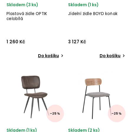
Skladem (3 ks)
Skladem (1 ks)
Plastová židle OPTIK
Jídelní židle BOYD koňak
celobílá
1 260 Kč
3 127 Kč
Do košíku
Do košíku
Plastová jídelní židle OPTIK
Jídelní židle BOYD od
od italského výrobce
holandského výrobce
stylového nábytku BIZZOTTO
industriálního
v provedení černého
nábytku LABEL5 v
plastového sedáku a
kombinaci mikrovlákna v
černých kovových nohou.
barvě koňaku a černého
✅ krásný nábytek ✅ kvali...
kovu. ✅ krásný nábytek
✅ kvalitní materiály ...
–25 %
–25 %
Skladem (1 ks)
Skladem (2 ks)