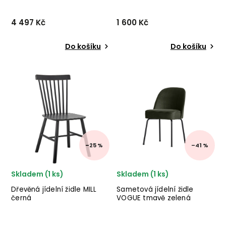
4 497 Kč
1 600 Kč
Do košíku
Do košíku
Jídelní židle VOGUE
Designová jídelní židle
od holandského výrobce
MAXWELL od italského
kvalitního
výrobce stylového
nábytku BePureHome
nábytku BIZZOTTO v
se sametovým
kombinaci kovových nohou
sedákem a kovovými
a šedé imitace kůže.
nohami. ✅ krásný nábytek
✅ krásný nábytek ✅ kvalitní
✅ kvalitní materiály
materiály...
✅ nejnižší cen...
–25 %
–41 %
Skladem (1 ks)
Skladem (1 ks)
Dřevěná jídelní židle MILL
Sametová jídelní židle
černá
VOGUE tmavě zelená