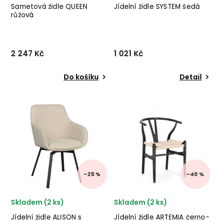
Sametová židle QUEEN
Jídelní židle SYSTEM šedá
růžová
2 247 Kč
1 021 Kč
Do košíku
Detail
Sametová jídelní židle
Designová jídelní židle
QUEEN od italského výrobce
SYSTEM od italského
stylového nábytku BIZZOTTO
výrobce stylového nábytku
v kombinaci kovových
BIZZOTTO v kombinaci
nohou a růžového sametu.
dřevěných nohou a šedého
✅ krásný nábytek ✅ kvalitní
sedáku. ✅ krásný nábytek
materiály ✅ ne...
✅ kvalitní materiály ✅ n...
–25 %
–40 %
Skladem (2 ks)
Skladem (2 ks)
Jídelní židle ALISON s
Jídelní židle ARTEMIA černo-