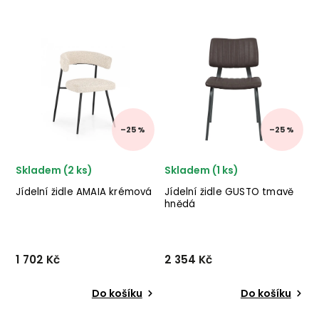
Stylová jídelní židle s
Designová jídelní židle
područkami ALISON od
MAXWELL od italského
švédského výrobce
výrobce stylového
designového
nábytku BIZZOTTO v
nábytku ROWICO v
kombinaci kovových nohou
provedení světle béžového
a černé imitace kůže.
potahu a dřevěných nohou.
✅ krásný nábytek ✅ kvalitní
✅ krásný nábytek ✅ kv...
materiál...
–25 %
–25 %
Skladem (2 ks)
Skladem (1 ks)
Jídelní židle AMAIA krémová
Jídelní židle GUSTO tmavě
hnědá
1 702 Kč
2 354 Kč
Do košíku
Do košíku
Jídelní židle AMAIA
Stylová jídelní židle GUSTO