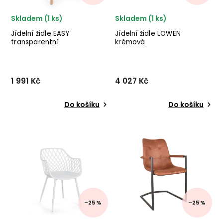
Skladem (1 ks)
Skladem (1 ks)
Jídelní židle EASY
Jídelní židle LOWEN
transparentní
krémová
1 991 Kč
4 027 Kč
Do košíku
Do košíku
Designová židle EASY od
Designová jídelní židle
italského výrobce stylového
LOWEN od holandského
nábytku BIZZOTTO v
výrobce industriálního
kombinaci bukových nohou
nábytku LABEL51 v
a průhledného sedáku.
kombinaci černých
✅ krásný nábytek ✅ kvalitní
kovových nohou a
materiály ✅ nejnižš...
plyšového potahu v
krémové barvě. ✅ krásný
n...
–25 %
–25 %