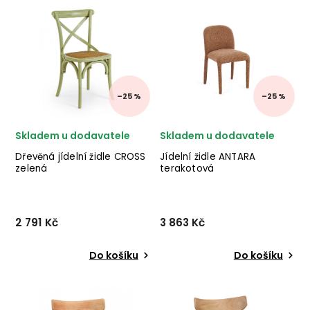
nábytku HOUSE NORDIC v
nádherného nábytku HOUSE
kombinaci dubového dřeva
NORDIC v
a béžové látky.
kombinaci černého kovu a
pískového potahu.
–25 %
–25 %
Skladem u dodavatele
Skladem u dodavatele
Dřevěná jídelní židle CROSS
Jídelní židle ANTARA
zelená
terakotová
2 791 Kč
3 863 Kč
Do košíku
Do košíku
Designová jídelní
Designová jídelní židle
židle CROSS od italského
ANTARA od italského
výrobce stylového nábytku
výrobce stylového