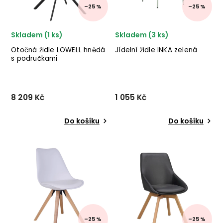
–25 %
–25 %
Skladem (1 ks)
Skladem (3 ks)
Otočná židle LOWELL hnědá
Jídelní židle INKA zelená
s područkami
8 209 Kč
1 055 Kč
Do košíku
Do košíku
Stylová jídelní židle
Designová jídelní židle INKA
LOWELL od švédského
od italského dodavatele
výrobce designového
krásného nábytku
nábytku ROWICO v
BIZZOTTO v kombinaci
provedení hnědé
kovové konstrukce a
kůži a kovových nohou.
textilního sedáku.
✅ krásný nábytek ✅ kvalitní
materiály ✅ nejnižš...
–25 %
–25 %