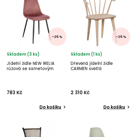
skandinávského
ROWICO v provedení černě
nábytku HOUSE NORDIC v
lakovaného kaučukového
provedení černých
dřeva. ✅ krásný nábytek
kovových nohou a černé
✅ kvalitní materiály ✅...
imitace kůže. ✅ krásn...
–25 %
–25 %
Skladem (3 ks)
Skladem (1 ks)
Jídelní židle NEW IRELIA
Dřevěná jídelní židle
růžová se sametovým
CARMEN světlá
efektem
783 Kč
2 310 Kč
Do košíku
Do košíku
Designová jídelní židle NEW
Designová dřevěná jídelní
IRELIA od italského výrobce
židle CARMEN od švédského
stylového nábytku BIZZOTTO
designového výrobce
v provedení černých
ROWICO v krásném