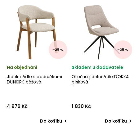
od italského výrobce
od holandského výrobce
stylového nábytku BIZZOTTO
industriálního
v
nábytku LABEL51 v
kombinaci černých kovových
provedení kovu a umělé
nohou a krémového
kůže.
potahu.
–25 %
–25 %
Na objednání
Skladem u dodavatele
Jídelní židle s područkami
Otočná jídelní židle DOKKA
DUNKIRK béžová
písková
4 976 Kč
1 830 Kč
Do košíku
Do košíku
Jídelní židle DUNKIRK od
Otočná jídelní židle
dánské značky nádherného
DOKKA od dánské značky