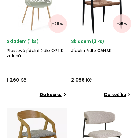
lakovaného dřeva. ✅ krásný
zeleného sedáku. ✅ krásný
nábytek ✅ kvalitní materiály
nábytek ✅ kvalitní materiály
✅ n...
✅ n...
–25 %
–25 %
Skladem (1 ks)
Skladem (3 ks)
Plastová jídelní židle OPTIK
Jídelní židle CANARI
zelená
1 260 Kč
2 056 Kč
Do košíku
Do košíku
Plastová jídelní židle OPTIK
Designová jídelní židle
od italského výrobce
CANARI od dánské značky
stylového nábytku BIZZOTTO
nádherného nábytku HOUSE
v provedení plastového
NORDIC v provedení hliníku
sedáku a kovových nohou.
a umělého ratanu.
✅ krásný nábytek ✅ kvalitní