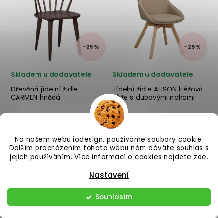
provedení kostry z
provedení kostry z
masivního dubového dřeva
masivního dubového dřeva
a sedáku z černé umělé
a polstrovaného sedáku ve
kůže. ✅ krás...
světle še...
–25 %
–25 %
Skladem u dodavatele
Skladem u dodavatele
Dřevěná jídelní židle
Jídelní židle ALISON béžová
CARMEN hnědá
kůže s dubovými nohami
2 310 Kč
4 950 Kč
Na našem webu iodesign. používáme soubory cookie.
Dalším procházením tohoto webu nám dáváte souhlas s
jejich používáním. Více informací o cookies najdete
zde
.
Do košíku
Do košíku
Designová dřevěná jídelní
Designová jídelní židle
Nastavení
židle CARMEN od švédského
ALISON od švédského
výrobce kvalitního
designového výrobce
Souhlasím
dřevěného
kvalitního nábytku ROWICO
nábytku ROWICO v krásném
v kombinaci béžové kůže a