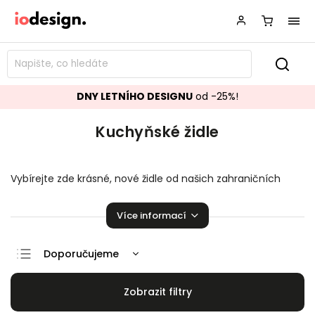
DNY LETNÍHO DESIGNU
od -25%!
Kuchyňské židle
Vybírejte zde krásné, nové židle od našich zahraničních
dodavatelů! Design
kuchyňské židle
jsou vhodné do každé
domácnosti. Široká nabídka židlí
k jídelnímu stolu
, které
Více informací
jsou navržené tak, aby se Vám sedělo opravdu pohodlně.
Doporučujeme
Nejlevnější
Nejdražší