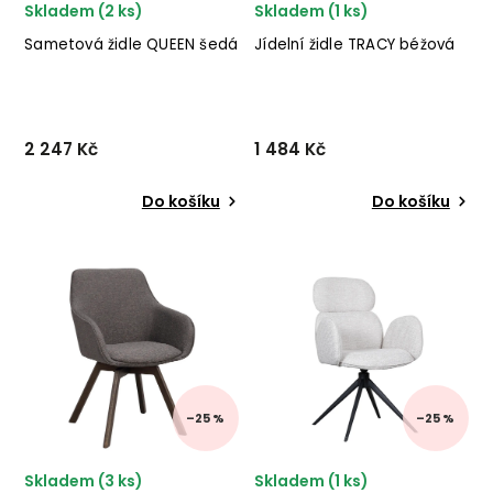
Skladem (2 ks)
Skladem (1 ks)
Sametová židle QUEEN šedá
Jídelní židle TRACY béžová
2 247 Kč
1 484 Kč
Do košíku
Do košíku
Sametová jídelní židle
Jídelní židle TRACY od
QUEEN od italského výrobce
německé značky krásného
stylového nábytku BIZZOTTO
nábytku INVICTA v
v kombinaci kovových
kombinaci kovu a béžového
nohou a šedého sametu.
potahu.
✅ krásný nábytek ✅ kvalitní
materiály ✅ nejn...
–25 %
–25 %
Skladem (3 ks)
Skladem (1 ks)