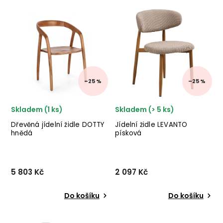
Nejprodávanější
Abecedně
–25 %
–25 %
Skladem (1 ks)
Skladem (> 5 ks)
Dřevěná jídelní židle DOTTY
Jídelní židle LEVANTO
hnědá
písková
5 803 Kč
2 097 Kč
Do košíku
Do košíku
Designová dřevěná židle
Jídelní židle LEVANTO od
DOTTY italského výrobce
dánské značky nádherného