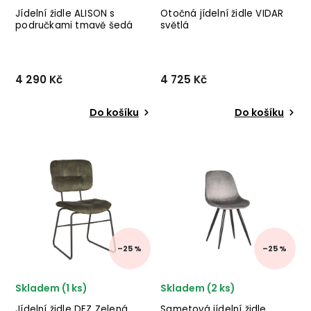
Jídelní židle ALISON s
Otočná jídelní židle VIDAR
područkami tmavě šedá
světlá
hnědé nohy
4 290 Kč
4 725 Kč
Do košíku
Do košíku
Stylová jídelní židle ALISON
Designová jídelní židle
od švédského výrobce
VIDAR od holandského
designového nábytku
výrobce industriálního
ROWICO v provedení tmavě
nábytku LABEL51 v
šedého potahu a dubových
kombinaci černých
nohou.
kovových nohou a buklé
potahu ve světlé barvě.
–25 %
–25 %
Skladem (1 ks)
Skladem (2 ks)
Jídelní židle DEZ Zelená
Sametová jídelní židle