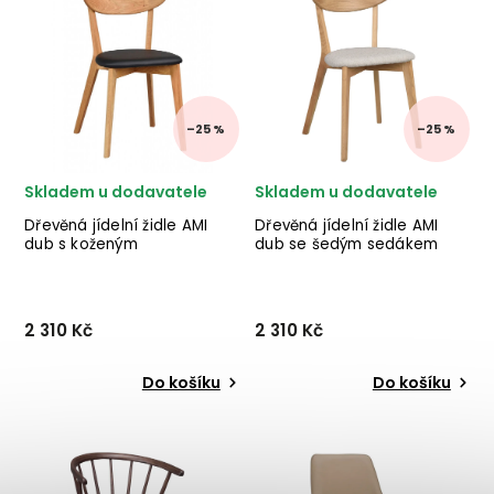
BIZZOTTO v krásném
nábytku BIZZOTTO
provedení zeleně
v celočalouněném
nalakovaného dřeva.
terakotovém provedení.
✅ krásný nábytek ✅ kvalitní
materiály ✅...
–25 %
–25 %
Skladem u dodavatele
Skladem u dodavatele
Dřevěná jídelní židle AMI
Dřevěná jídelní židle AMI
dub s koženým
dub se šedým sedákem
podsedákem
2 310 Kč
2 310 Kč
Do košíku
Do košíku
Designová dřevěná jídelní
Designová dřevěná jídelní
židle AMI od švédského
židle AMI od švédského
výrobce designového
výrobce designového
nábytku ROWICO v
nábytku ROWICO v