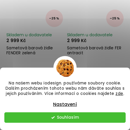
–25 %
–25 %
Skladem u dodavatele
Skladem u dodavatele
2 999 Kč
2 999 Kč
Sametová barová židle
Sametová barová židle FER
FENDER zelená
antracit
Do košíku
Do košíku
Na našem webu iodesign. používáme soubory cookie.
Dalším procházením tohoto webu nám dáváte souhlas s
jejich používáním. Více informací o cookies najdete
zde
.
Nastavení
Souhlasím