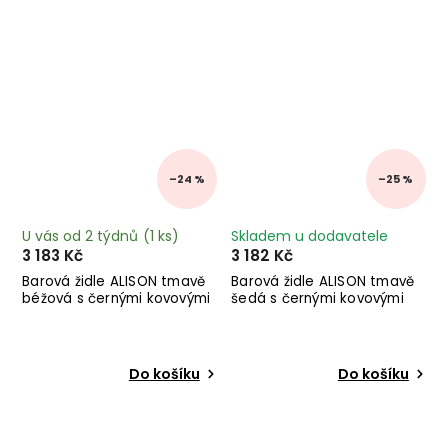
–24 %
–25 %
U vás od 2 týdnů
(1 ks)
Skladem u dodavatele
3 183 Kč
3 182 Kč
Barová židle ALISON tmavě
Barová židle ALISON tmavě
béžová s černými kovovými
šedá s černými kovovými
nohami
nohami
Do košíku
Do košíku