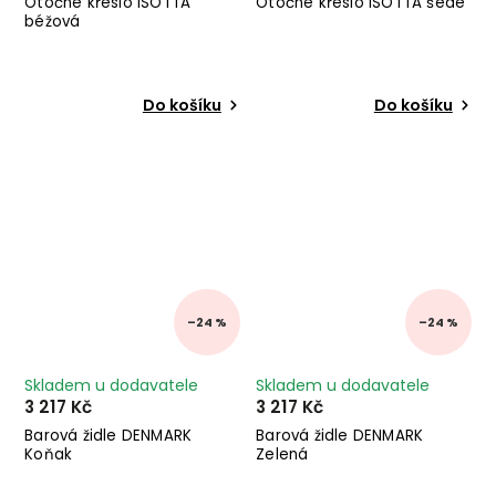
Otočné křeslo ISOTTA
Otočné křeslo ISOTTA šedé
béžová
Do košíku
Do košíku
–24 %
–24 %
Skladem u dodavatele
Skladem u dodavatele
3 217 Kč
3 217 Kč
Barová židle DENMARK
Barová židle DENMARK
Koňak
Zelená