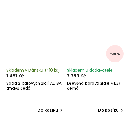
–25 %
Skladem v Dánsku
(>10 ks)
Skladem u dodavatele
1 451 Kč
7 759 Kč
Sada 2 barových židlí ADISA
Dřevěná barová židle MILEY
tmavě šedá
černá
Do košíku
Do košíku