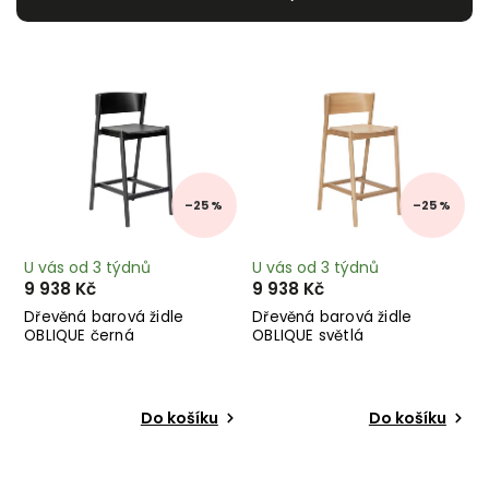
Nejdražší
Nejprodávanější
Abecedně
–25 %
–25 %
U vás od 3 týdnů
U vás od 3 týdnů
9 938 Kč
9 938 Kč
Dřevěná barová židle
Dřevěná barová židle
OBLIQUE černá
OBLIQUE světlá
Do košíku
Do košíku