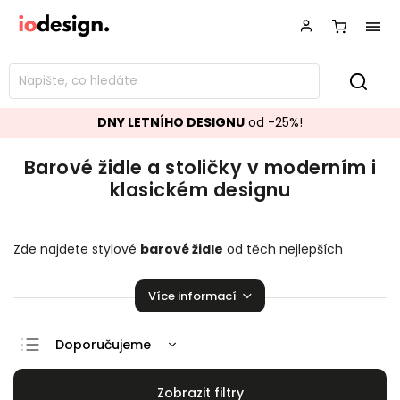
DNY LETNÍHO DESIGNU
od -25%!
Barové židle a stoličky v moderním i
klasickém designu
Zde najdete stylové
barové židle
od těch nejlepších
zahraničních dodavatelů! Barové židle a
stoličky
v
moderním i klasickém designu v různých stylech,
Více informací
materiálech a barvách pro každého zákazníka. Máme i ty s
nastavitelnou výškou, s opěrkami i bez.
Barové stoličky
i
židle nabízejí stejné pohodlí jako
klasické jídelní židle
a
Doporučujeme
zároveň dodají kuchyni styl.
Nejlevnější