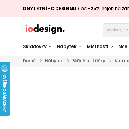
DNY LETNÍHO DESIGNU
/ od
-25%
nejen na za
Skladovky
Nábytek
Místnosti
Novi
Domů
/
Nábytek
/
Skříně a skříňky
/
Kabine
Židle skladem
Stoly skl
Pohovky a křesla
Úložné pro
skladem
skladem
Doplňky a
Světla skladem
dekorace
Nádobí skladem