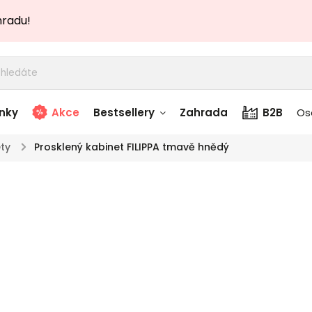
hradu!
nky
Akce
Bestsellery
Zahrada
B2B
Os
ty
/
Prosklený kabinet FILIPPA tmavě hnědý
adem
Stolky skladem
Pro
story
Zahradní nábytek
TOP akce
skladem
tma
Textílie skladem
 skladem
Značka:
Designo
designo