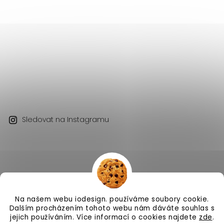
Sledovat na Instagramu
Na našem webu iodesign. používáme soubory cookie.
Copyright 2026
iodesign.
. Všechna práva vyhrazena.
Dalším procházením tohoto webu nám dáváte souhlas s
Vytvořil
Shoptet
| Design
Shoptak.cz
jejich používáním. Více informací o cookies najdete
zde
.