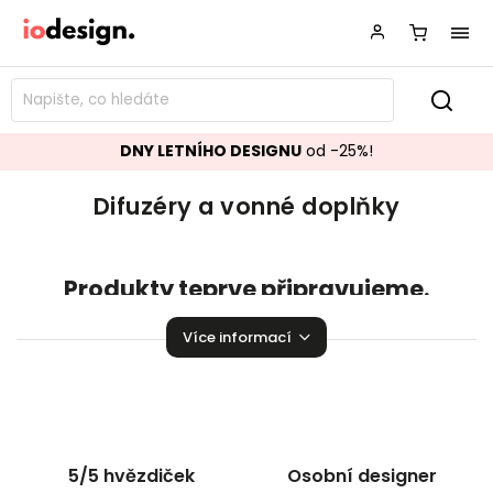
DNY LETNÍHO DESIGNU
od -25%!
Difuzéry a vonné doplňky
Produkty teprve připravujeme.
Můžete se ale podívat na ostatní kategorie.
Více informací
Zpět do obchodu
5/5 hvězdiček
Osobní designer