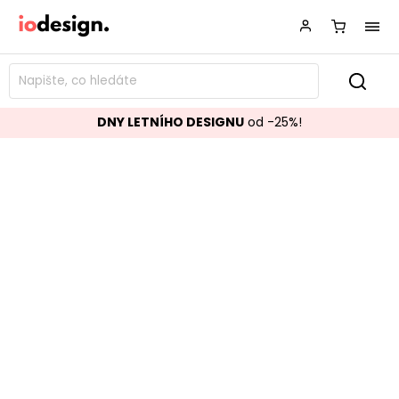
DNY LETNÍHO DESIGNU
od -25%!
Příborník ISAR 175 cm hnědý
Značka:
Homemotion
Kód:
0747315
TOP akce