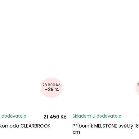
28 600 Kč
–25 %
 dodavatele
Skladem u dodavatele
21 450 Kč
 komoda CLEARBROOK
Příborník MELSTONE světlý 1
cm