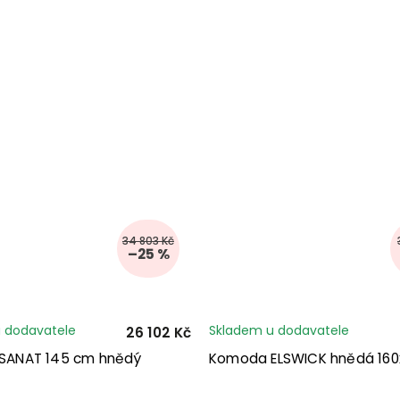
34 803 Kč
–25 %
 dodavatele
Skladem u dodavatele
26 102 Kč
k SANAT 145 cm hnědý
Komoda ELSWICK hnědá 16