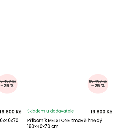
26 400 Kč
26 400 Kč
–25 %
–25 %
Skladem u dodavatele
19 800 Kč
19 800 Kč
80x40x70
Příborník MELSTONE tmavě hnědý
180x40x70 cm