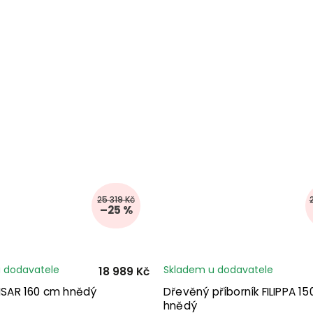
25 319 Kč
–25 %
 dodavatele
Skladem u dodavatele
18 989 Kč
 ISAR 160 cm hnědý
Dřevěný příborník FILIPPA 1
hnědý