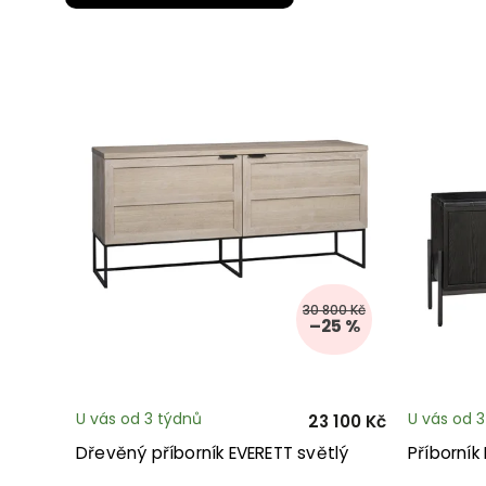
30 800 Kč
–25 %
U vás od 3 týdnů
U vás od 
23 100 Kč
Dřevěný příborník EVERETT světlý
Příborník