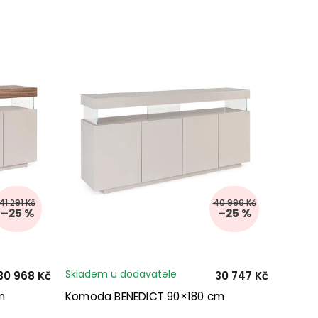
41 291 Kč
40 996 Kč
–25 %
–25 %
Skladem u dodavatele
30 968 Kč
30 747 Kč
m
Komoda BENEDICT 90×180 cm