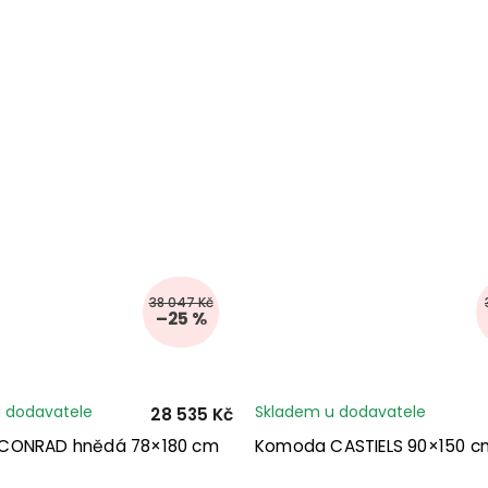
38 047 Kč
–25 %
 dodavatele
Skladem u dodavatele
28 535 Kč
CONRAD hnědá 78×180 cm
Komoda CASTIELS 90×150 c