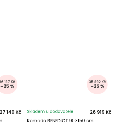
36 187 Kč
35 892 Kč
–25 %
–25 %
Skladem u dodavatele
27 140 Kč
26 919 Kč
m
Komoda BENEDICT 90×150 cm