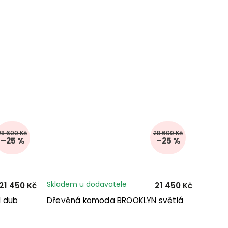
28 600 Kč
28 600 Kč
–25 %
–25 %
Skladem u dodavatele
21 450 Kč
21 450 Kč
 dub
Dřevěná komoda BROOKLYN světlá