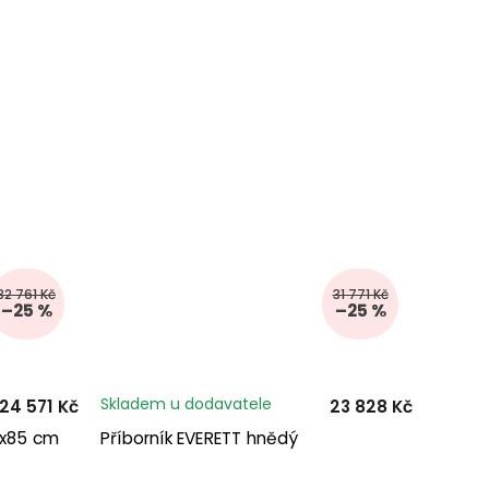
32 761 Kč
31 771 Kč
–25 %
–25 %
Skladem u dodavatele
24 571 Kč
23 828 Kč
0x85 cm
Příborník EVERETT hnědý