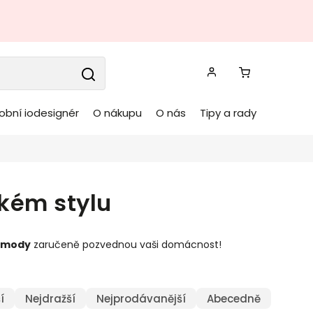
obní iodesignér
O nákupu
O nás
Tipy a rady
kém stylu
omody
zaručeně pozvednou vaši domácnost!
í
Nejdražší
Nejprodávanější
Abecedně