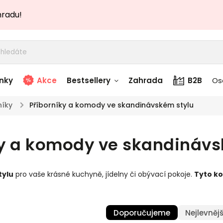
hradu!
nky
Akce
Bestsellery
Zahrada
B2B
Os
níky
/
Příborníky a komody ve skandinávském stylu
adem
Stolky skladem
ky a komody ve skandinávs
story
Zahradní nábytek
skladem
tylu
pro vaše krásné kuchyně, jídelny či obývací pokoje.
Tyto k
Textílie skladem
 skladem
Doporučujeme
Nejlevnějš