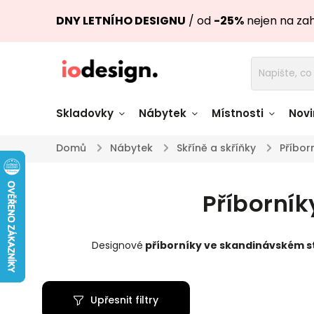
DNY LETNÍHO DESIGNU
/ od
-25%
nejen na za
Skladovky
Nábytek
Místnosti
Novi
Domů
/
Nábytek
/
Skříně a skříňky
/
Příbor
Židle skladem
Stoly skl
Příborní
Pohovky a křesla
Úložné pro
skladem
skladem
Designové
příborníky ve skandinávském s
Doplňky a
Světla skladem
dekorace
Upřesnit filtry
Nádobí skladem