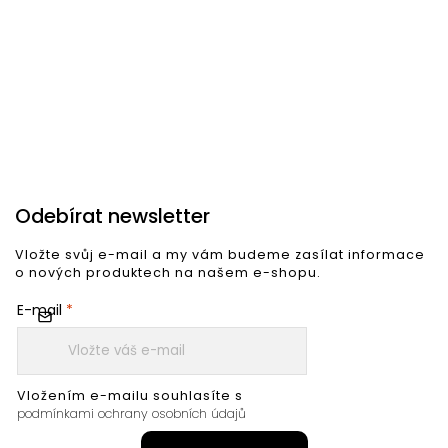
12 592 Kč
36 779 Kč
1
Do košíku
Do košíku
Odebírat newsletter
Vložte svůj e-mail a my vám budeme zasílat informace
o nových produktech na našem e-shopu.
E-mail
Vložením e-mailu souhlasíte s
podmínkami ochrany osobních údajů