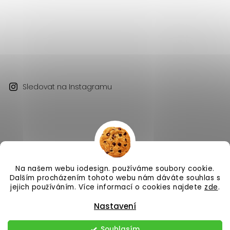
Sledovat na Instagramu
Na našem webu iodesign. používáme soubory cookie.
Copyright 2026
iodesign.
. Všechna práva vyhrazena.
Dalším procházením tohoto webu nám dáváte souhlas s
Vytvořil
Shoptet
| Design
Shoptak.cz
jejich používáním. Více informací o cookies najdete
zde
.
Nastavení
Souhlasím