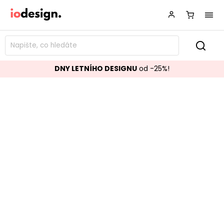
DNY LETNÍHO DESIGNU
od -25%!
Dřevěný kabinet FILIPPA světlý
Značka:
ROWICO
Kód:
113787
TOP akce