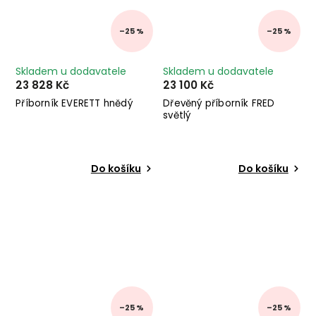
–25 %
–25 %
Skladem u dodavatele
Skladem u dodavatele
23 828 Kč
23 100 Kč
Příborník EVERETT hnědý
Dřevěný příborník FRED
světlý
Do košíku
Do košíku
–25 %
–25 %