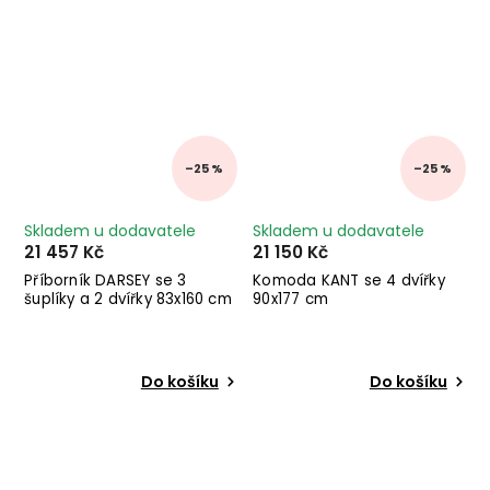
–25 %
–25 %
Skladem u dodavatele
Skladem u dodavatele
21 457 Kč
21 150 Kč
Příborník DARSEY se 3
Komoda KANT se 4 dvířky
šuplíky a 2 dvířky 83x160 cm
90x177 cm
Do košíku
Do košíku