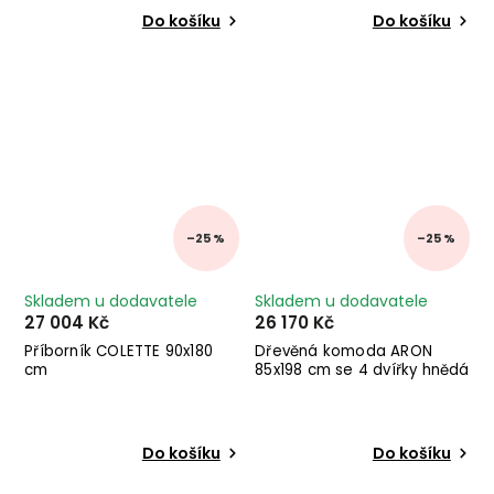
Do košíku
Do košíku
–25 %
–25 %
Skladem u dodavatele
Skladem u dodavatele
27 004 Kč
26 170 Kč
Příborník COLETTE 90x180
Dřevěná komoda ARON
cm
85x198 cm se 4 dvířky hnědá
Do košíku
Do košíku