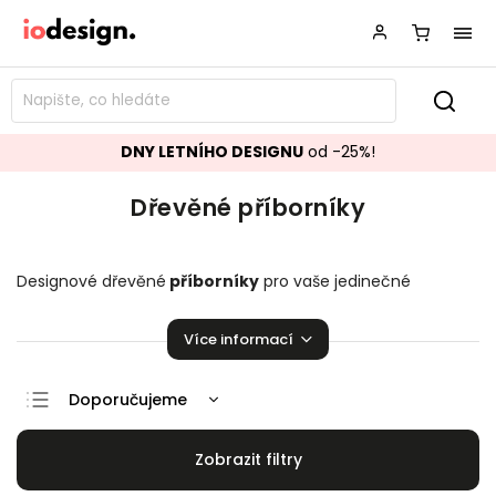
DNY LETNÍHO DESIGNU
od -25%!
Dřevěné příborníky
Designové dřevěné
příborníky
pro vaše jedinečné
kuchyně, jídelny či obývací pokoje. Stylové kousky, které
zaručeně pozvednou vaši domácnost!
Více informací
Doporučujeme
Nejlevnější
Nejdražší