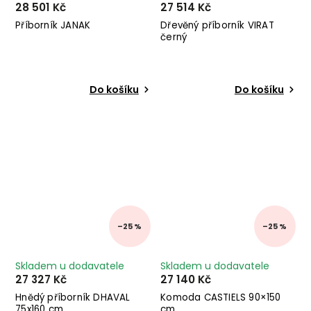
28 501 Kč
27 514 Kč
Příborník JANAK
Dřevěný příborník VIRAT
černý
Do košíku
Do košíku
–25 %
–25 %
Skladem u dodavatele
Skladem u dodavatele
27 327 Kč
27 140 Kč
Hnědý příborník DHAVAL
Komoda CASTIELS 90×150
75x160 cm
cm