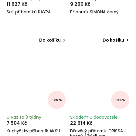
11 627 Kč
9 260 Kč
Set příborníků KAYRA
Příborník SIMONA černý
Do košíku
Do košíku
–25 %
–25 %
U Vás za 3 týdny
Skladem u dodavatele
7 504 Kč
22 614 Kč
Kuchyňský příborník AKSU
Dřevěný příborník ORISSA