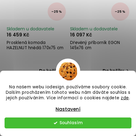
–25 %
–25 %
Skladem u dodavatele
Skladem u dodavatele
16 459 Kč
16 097 Kč
Prosklená komoda
Dřevěný příborník EGON
HAZELNUT hnědá 170x75 cm
145x76 cm
Do košíku
Do košíku
Na našem webu iodesign. používáme soubory cookie.
Dalším procházením tohoto webu nám dáváte souhlas s
jejich používáním. Více informací o cookies najdete
zde
.
Nastavení
Souhlasím
–25 %
–25 %