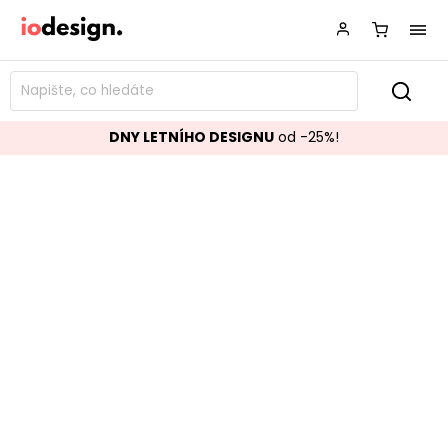
DNY LETNÍHO DESIGNU
od -25%!
Nástěnná police NORTH bílá
Značka:
BLOOMINGVILLE
Kód:
12408889
TOP akce
Skladem
Populární