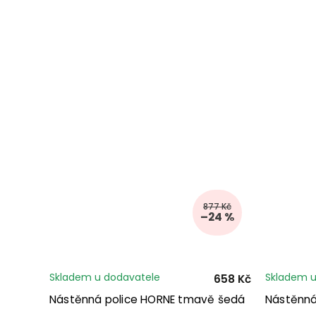
877 Kč
–24 %
Skladem u dodavatele
Skladem u
658 Kč
Nástěnná police HORNE tmavě šedá
Nástěnná