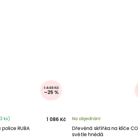
1 448 Kč
–25 %
3 ks)
Na objednání
1 086 Kč
 police RUBA
Dřevěná skříňka na klíče CO
světle hnědá