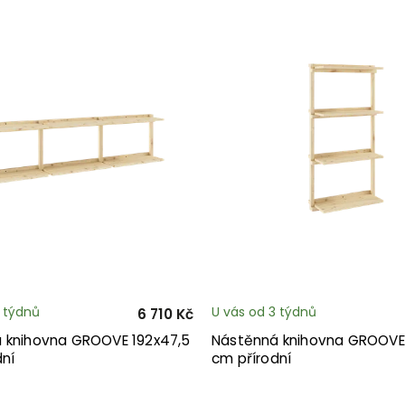
3 týdnů
U vás od 3 týdnů
6 710 Kč
 knihovna GROOVE 192x47,5
Nástěnná knihovna GROOVE
dní
cm přírodní