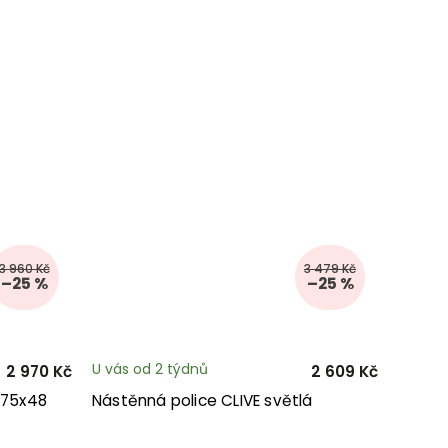
3 960 Kč
3 479 Kč
–25 %
–25 %
U vás od 2 týdnů
2 970 Kč
2 609 Kč
 75x48
Nástěnná police CLIVE světlá