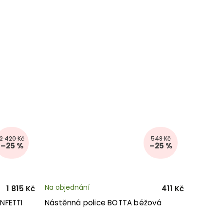
2 420 Kč
548 Kč
–25 %
–25 %
Na objednání
1 815 Kč
411 Kč
NFETTI
Nástěnná police BOTTA béžová