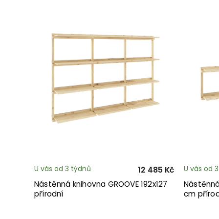
U vás od 3 týdnů
U vás od 
12 485 Kč
Nástěnná knihovna GROOVE 192x127
Nástěnná
přírodní
cm příro