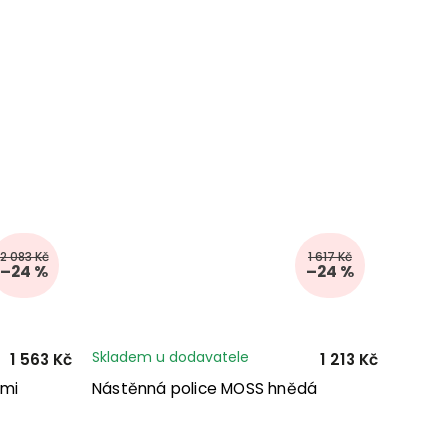
2 083 Kč
1 617 Kč
–24 %
–24 %
Skladem u dodavatele
1 563 Kč
1 213 Kč
ami
Nástěnná police MOSS hnědá