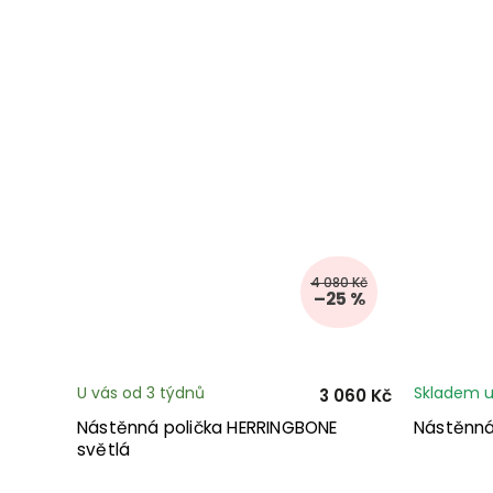
4 080 Kč
–25 %
U vás od 3 týdnů
Skladem u
3 060 Kč
Nástěnná polička HERRINGBONE
Nástěnná 
světlá