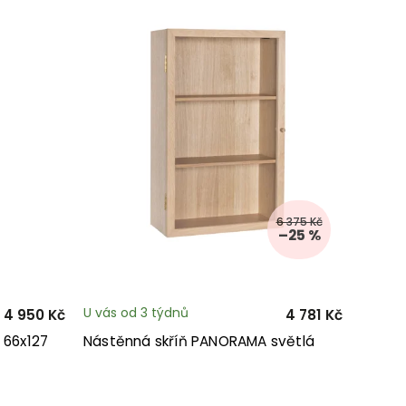
6 375 Kč
–25 %
U vás od 3 týdnů
4 950 Kč
4 781 Kč
 66x127
Nástěnná skříň PANORAMA světlá