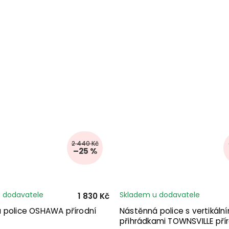
2 440 Kč
–25 %
 dodavatele
Skladem u dodavatele
1 830 Kč
 police OSHAWA přírodní
Nástěnná police s vertikální
přihrádkami TOWNSVILLE pří