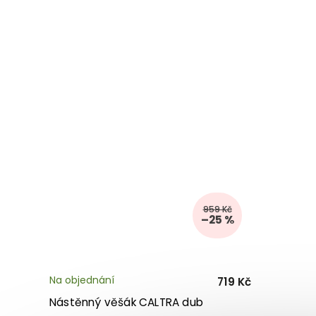
959 Kč
–25 %
Na objednání
719 Kč
Nástěnný věšák CALTRA dub