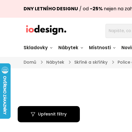
DNY LETNÍHO DESIGNU
/ od
-25%
nejen na za
Skladovky
Nábytek
Místnosti
Novi
Domů
/
Nábytek
/
Skříně a skříňky
/
Police 
Židle skladem
Stoly skl
Pohovky a křesla
Úložné pro
skladem
skladem
Doplňky a
Světla skladem
dekorace
Upřesnit filtry
Nádobí skladem