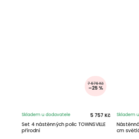
7 676 Kč
–25 %
Skladem u dodavatele
Skladem u
5 757 Kč
Set 4 nástěnných polic TOWNSVILLE
Nástěnná
přírodní
cm světl