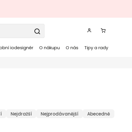
obní iodesignér
O nákupu
O nás
Tipy a rady
í
Nejdražší
Nejprodávanější
Abecedně