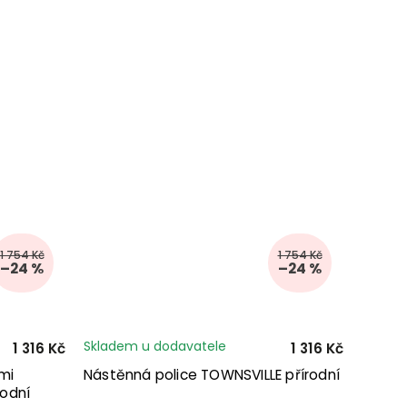
1 754 Kč
1 754 Kč
–24 %
–24 %
Skladem u dodavatele
1 316 Kč
1 316 Kč
mi
Nástěnná police TOWNSVILLE přírodní
rodní