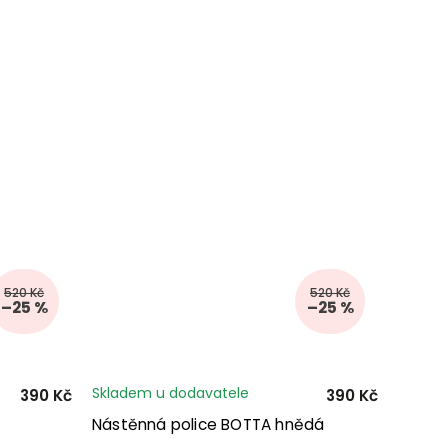
520 Kč
520 Kč
–25 %
–25 %
Skladem u dodavatele
390 Kč
390 Kč
Nástěnná police BOTTA hnědá