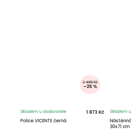
2 498 Kč
–25 %
Skladem u dodavatele
Skladem u
1 873 Kč
Police VICENTE černá
Nástěnná
30x71 cm