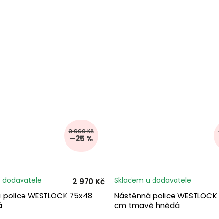
3 960 Kč
–25 %
 dodavatele
Skladem u dodavatele
2 970 Kč
 police WESTLOCK 75x48
Nástěnná police WESTLOCK
á
cm tmavě hnědá