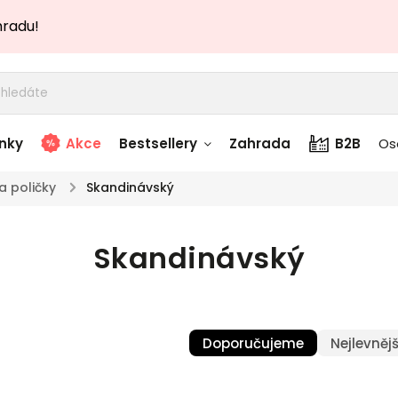
hradu!
nky
Akce
Bestsellery
Zahrada
B2B
Os
a poličky
/
Skandinávský
adem
Stolky skladem
Skandinávský
story
Zahradní nábytek
skladem
Textílie skladem
 skladem
Doporučujeme
Nejlevnějš