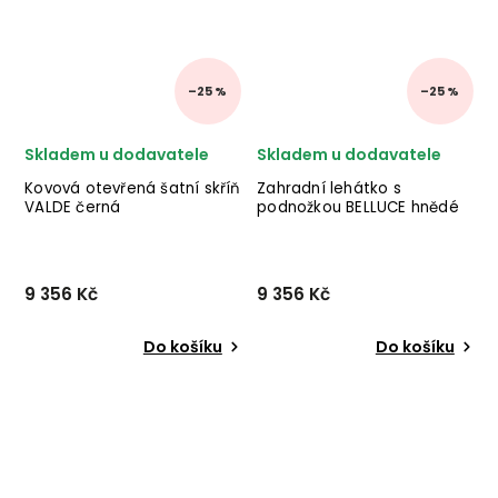
–25 %
–25 %
Skladem u dodavatele
Skladem u dodavatele
Kovová otevřená šatní skříň
Zahradní lehátko s
VALDE černá
podnožkou BELLUCE hnědé
9 356 Kč
9 356 Kč
Do košíku
Do košíku