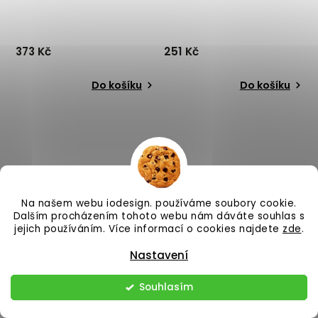
373 Kč
251 Kč
Do košíku
Do košíku
Na našem webu iodesign. používáme soubory cookie.
Dalším procházením tohoto webu nám dáváte souhlas s
–25 %
–24 %
jejich používáním. Více informací o cookies najdete
zde
.
Nastavení
Skladem u dodavatele
Skladem u dodavatele
Hrnek na espresso NERI
Kameninová váza ESLIN
Souhlasím
černý
hnědá