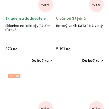
–25 %
–25 %
Skladem u dodavatele
U vás od 3 týdnů.
Sklenice na koktejly TAURIN
Barový vozík KATARINA zlatý
růžová
373 Kč
5 191 Kč
Do košíku
Do košíku
TOP 10
–25 %
–25 %