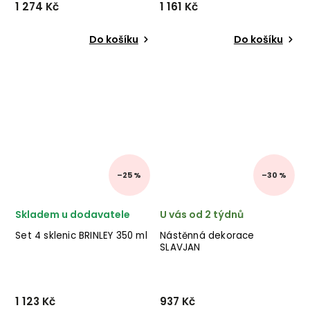
1 274 Kč
1 161 Kč
Do košíku
Do košíku
–25 %
–30 %
Skladem u dodavatele
U vás od 2 týdnů
Set 4 sklenic BRINLEY 350 ml
Nástěnná dekorace
SLAVJAN
1 123 Kč
937 Kč