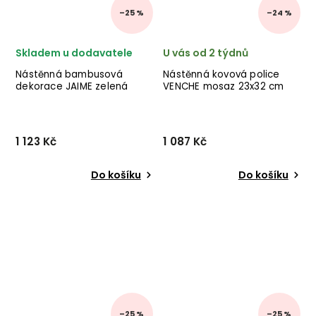
–25 %
–24 %
Skladem u dodavatele
U vás od 2 týdnů
Nástěnná bambusová
Nástěnná kovová police
dekorace JAIME zelená
VENCHE mosaz 23x32 cm
1 123 Kč
1 087 Kč
Do košíku
Do košíku
–25 %
–25 %