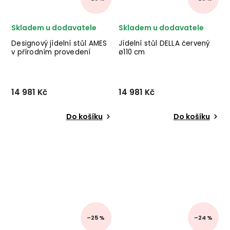
Skladem u dodavatele
Skladem u dodavatele
Designový jídelní stůl AMES
Jídelní stůl DELLA červený
v přírodním provedení
ø110 cm
ø90cm
14 981 Kč
14 981 Kč
Do košíku
Do košíku
–25 %
–24 %