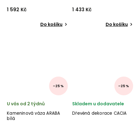
1 592 Kč
1 433 Kč
Do košíku
Do košíku
–25 %
–25 %
U vás od 2 týdnů
Skladem u dodavatele
Kameninová váza ARABA
Dřevěná dekorace CACIA
bílá