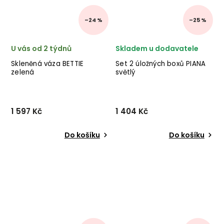
–24 %
–25 %
U vás od 2 týdnů
Skladem u dodavatele
Skleněná váza BETTIE
Set 2 úložných boxů PIANA
zelená
světlý
1 597 Kč
1 404 Kč
Do košíku
Do košíku