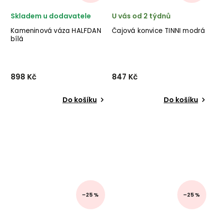
Skladem u dodavatele
U vás od 2 týdnů
Kameninová váza HALFDAN
Čajová konvice TINNI modrá
bílá
898 Kč
847 Kč
Do košíku
Do košíku
–25 %
–25 %