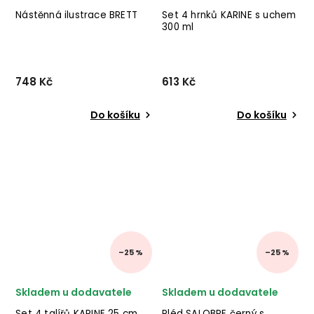
Nástěnná ilustrace BRETT
Set 4 hrnků KARINE s uchem
300 ml
748 Kč
613 Kč
Do košíku
Do košíku
–25 %
–25 %
Skladem u dodavatele
Skladem u dodavatele
Set 4 talířů KARINE 25 cm
Pléd SALOBRE černý s