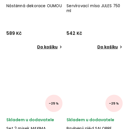
Nástěnná dekorace OUMOU
Servírovací mísa JULES 750
ml
589 Kč
542 Kč
Do košíku
Do košíku
–25 %
–25 %
Skladem u dodavatele
Skladem u dodavatele
Set 2 misek MAXIMA
Bavlněný pléd SALOBRE