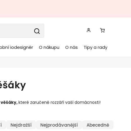
obní iodesignér
O nákupu
O nás
Tipy a rady
věšáky
 věšáky
,
které zaručeně rozzáří vaší domácnosti!
í
Nejdražší
Nejprodávanější
Abecedně