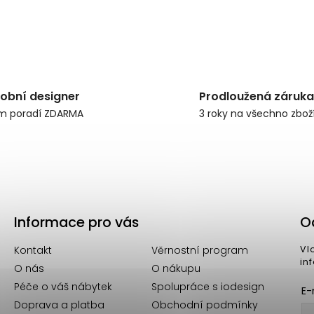
obní designer
Prodloužená záruka
m poradí ZDARMA
3 roky na všechno zbož
Informace pro vás
O
Kontakt
Věrnostní program
Vl
in
O nás
O nákupu
Péče o váš nábytek
Spolupráce s iodesign
E-
Doprava a platba
Obchodní podmínky