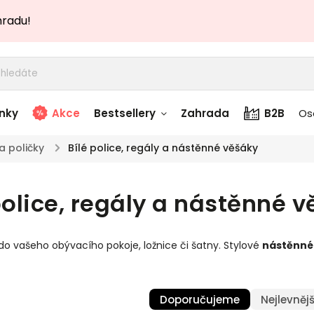
hradu!
nky
Akce
Bestsellery
Zahrada
B2B
Os
a poličky
/
Bílé police, regály a nástěnné věšáky
adem
Stolky skladem
police, regály a nástěnné 
story
Zahradní nábytek
skladem
do vašeho obývacího pokoje, ložnice či šatny. Stylové
nástěnné
Textílie skladem
 skladem
Doporučujeme
Nejlevnějš