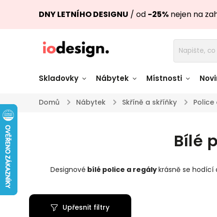
DNY LETNÍHO DESIGNU
/ od
-25%
nejen na za
Skladovky
Nábytek
Místnosti
Novi
Domů
/
Nábytek
/
Skříně a skříňky
/
Police 
Židle skladem
Stoly skl
Bílé 
Pohovky a křesla
Úložné pro
skladem
skladem
Designové
bílé police a regály
krásně se hodící 
Doplňky a
Světla skladem
dekorace
Upřesnit filtry
Nádobí skladem