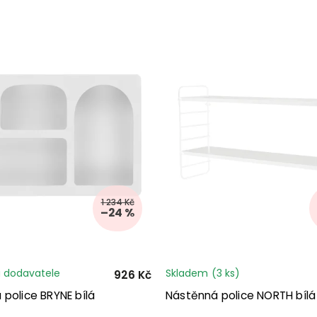
1 234 Kč
–24 %
 dodavatele
Skladem
(3 ks)
926 Kč
police BRYNE bílá
Nástěnná police NORTH bílá