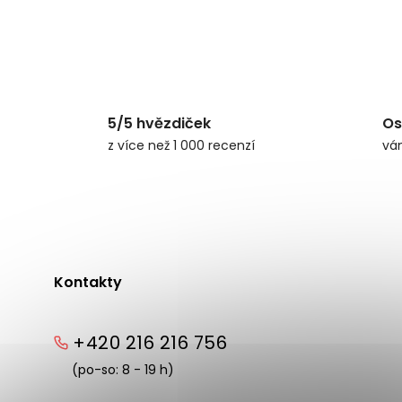
5/5 hvězdiček
Os
z více než 1 000 recenzí
vá
Kontakty
+420 216 216 756
(po-so: 8 - 19 h)