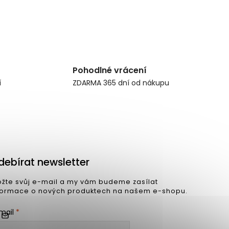
Pohodlné vrácení
í
ZDARMA 365 dní od nákupu
debírat newsletter
ožte svůj e-mail a my vám budeme zasílat
formace o nových produktech na našem e-shopu.
mail