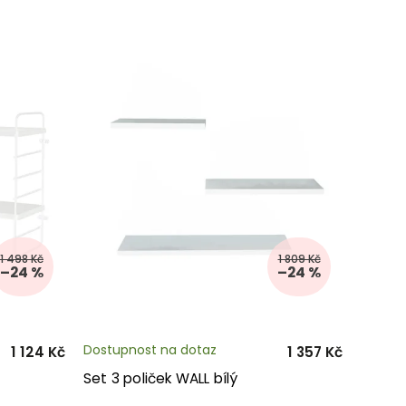
1 498 Kč
1 809 Kč
–24 %
–24 %
Dostupnost na dotaz
1 124 Kč
1 357 Kč
Set 3 poliček WALL bílý