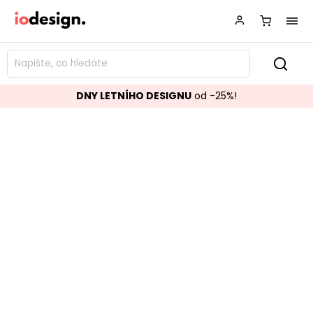
DNY LETNÍHO DESIGNU
od -25%!
Stolička PEBBLE Šedá
Značka:
LABEL51
Kód:
AP-13.017
TOP akce