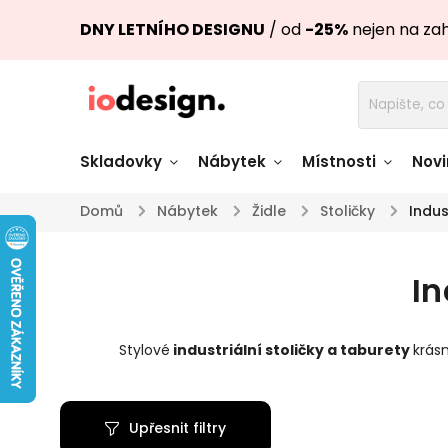
DNY LETNÍHO DESIGNU
/ od
-25%
nejen na za
Skladovky
Nábytek
Místnosti
Novi
Domů
/
Nábytek
/
Židle
/
Stoličky
/
Indus
Židle skladem
Stoly skl
In
Pohovky a křesla
Úložné pro
skladem
skladem
Stylové
industriální
stoličky a taburety
krás
Doplňky a
Světla skladem
dekorace
Upřesnit filtry
Nádobí skladem