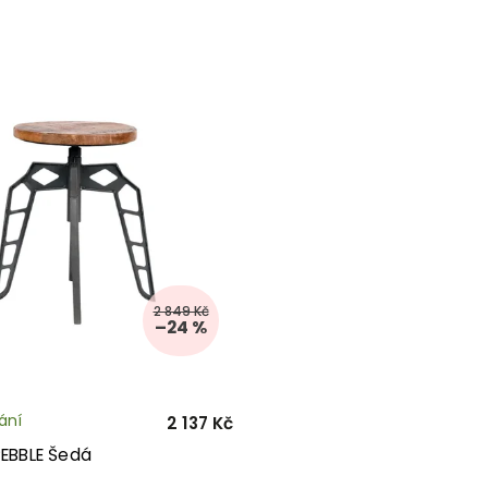
2 849 Kč
–24 %
ání
2 137 Kč
PEBBLE Šedá