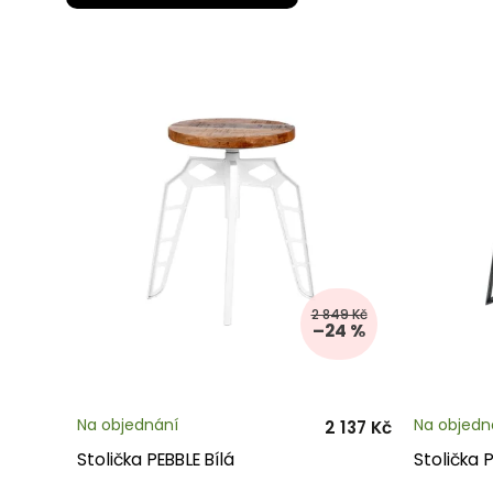
2 849 Kč
–24 %
Na objednání
Na objedn
2 137 Kč
Stolička PEBBLE Bílá
Stolička 