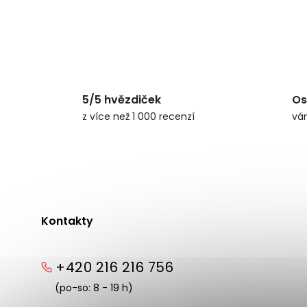
5/5 hvězdiček
Os
z více než 1 000 recenzí
vá
Kontakty
+420 216 216 756
(po-so: 8 - 19 h)