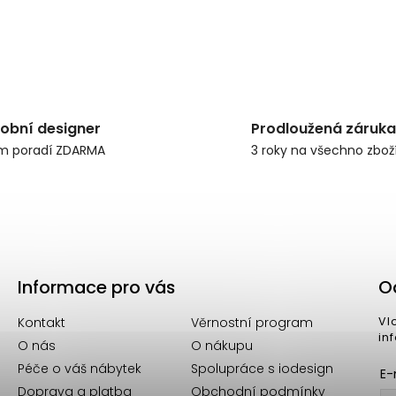
obní designer
Prodloužená záruka
m poradí ZDARMA
3 roky na všechno zbož
Informace pro vás
O
Kontakt
Věrnostní program
Vl
in
O nás
O nákupu
Péče o váš nábytek
Spolupráce s iodesign
E-
Doprava a platba
Obchodní podmínky