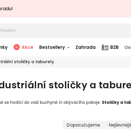
hradu!
nky
Akce
Bestsellery
Zahrada
B2B
Os
triální stoličky a taburety
adem
Stolky skladem
dustriální stoličky a tabur
story
Zahradní nábytek
skladem
ně se hodící do vaší kuchyně či obývacího pokoje.
Stoličky a ta
Textílie skladem
 skladem
Doporučujeme
Nejlevnějš