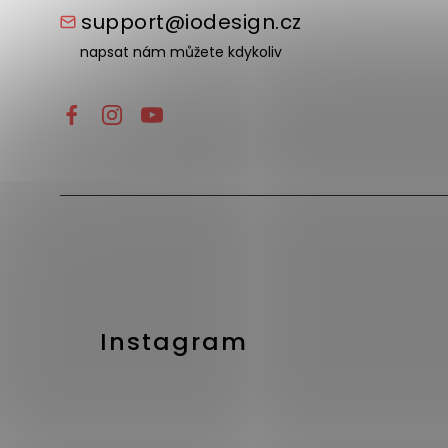
support@iodesign.cz
napsat nám můžete kdykoliv
Instagram