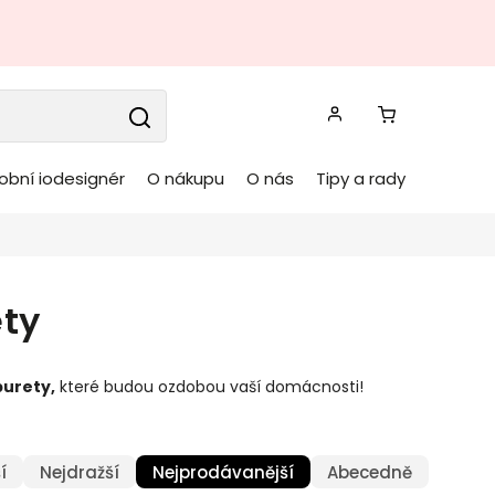
obní iodesignér
O nákupu
O nás
Tipy a rady
ety
burety,
které budou ozdobou vaší domácnosti!
í
Nejdražší
Nejprodávanější
Abecedně