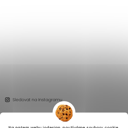
Sledovat na Instagramu
Na našem webu iodesign. používáme soubory cookie.