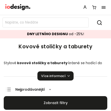
DNY LETNÍHO DESIGNU
od -25%!
Kovové stoličky a taburety
Stylové
kovové
stoličky a taburety
krásně se hodící do
vaší kuchyně či obývacího pokoje.
Stoličky a
taburety,
které budou ozdobou vaší domácnosti!
Více informací
Nejprodávanější
Doporučujeme
Nejlevnější