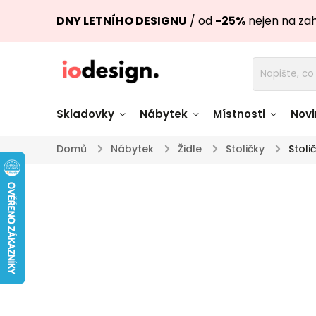
DNY LETNÍHO DESIGNU
/ od
-25%
nejen na za
Skladovky
Nábytek
Místnosti
Novi
Domů
/
Nábytek
/
Židle
/
Stoličky
/
Stoli
Židle skladem
Stoly skl
Pohovky a křesla
Úložné pro
skladem
skladem
Doplňky a
Světla skladem
dekorace
Nádobí skladem