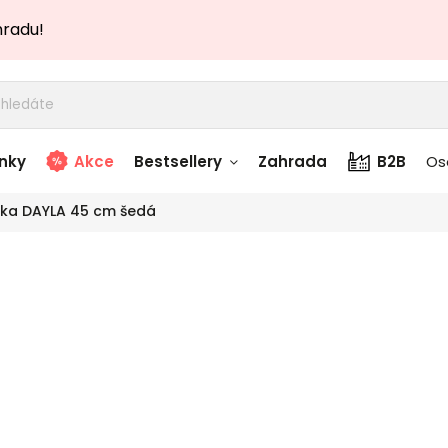
hradu!
nky
Akce
Bestsellery
Zahrada
B2B
Os
čka DAYLA 45 cm šedá
adem
Stolky skladem
Sto
story
Zahradní nábytek
TOP akce
skladem
še
Textílie skladem
 skladem
Značka:
Designov
nábytk