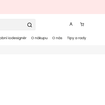
obní iodesignér
O nákupu
O nás
Tipy a rady
lička DAYLA 45 cm
dá
BIZZOTTO
Kód:
0721654
á stolička DAYLA
od italské firmy stylového
u
BIZZOTTO
v kombinaci šedého
bouclé
a světlého