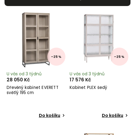
Nejdražší
Nejprodávanější
Abecedně
–25 %
–25 %
U vás od 3 týdnů
U vás od 3 týdnů
28 050 Kč
17 576 Kč
Dřevěný kabinet EVERETT
Kabinet PLEX šedý
světlý 195 cm
Do košíku
Do košíku