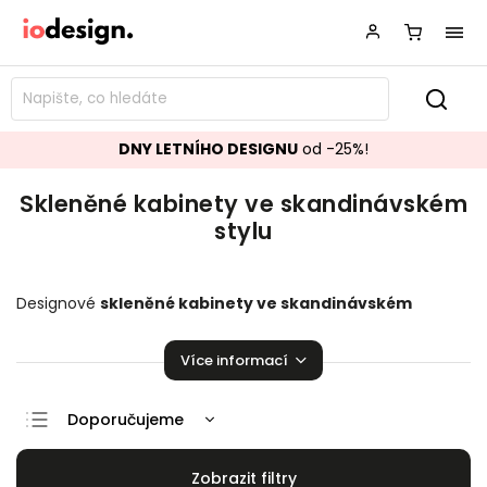
DNY LETNÍHO DESIGNU
od -25%!
Skleněné kabinety ve skandinávském
stylu
Designové
skleněné kabinety ve skandinávském
stylu
krásně se hodící do vašeho obývacího
pokoje.
Stylové kabinety
,
které zaručeně pozvednou
Více informací
úroveň vaší domácnosti!
Doporučujeme
Nejlevnější