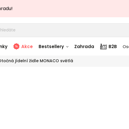
hradu!
nky
Akce
Bestsellery
Zahrada
B2B
Os
Otočná jídelní židle MONACO světlá
adem
Stolky skladem
Oto
story
Zahradní nábytek
TOP akce
skladem
MON
Textílie skladem
 skladem
Značka:
Designov
dodavat