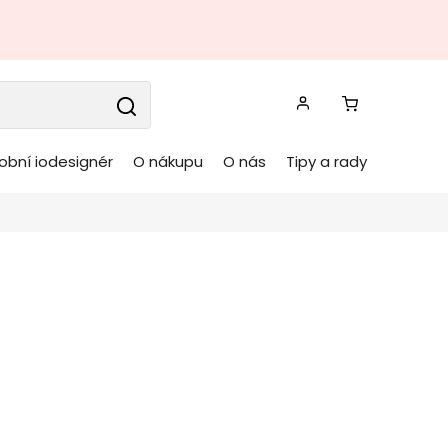
obní iodesignér
O nákupu
O nás
Tipy a rady
čná jídelní židle
ACO světlá
House Nordic
Kód:
1001286
á otočná jídelní židle MONACO
od dánského
ele nádherné nábytku HOUSE NORDIC
ve světlém