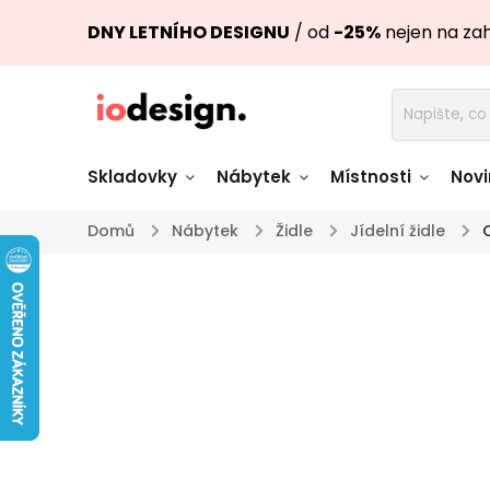
DNY LETNÍHO DESIGNU
/ od
-25%
nejen na za
Skladovky
Nábytek
Místnosti
Novi
Domů
/
Nábytek
/
Židle
/
Jídelní židle
/
Židle skladem
Stoly skl
Pohovky a křesla
Úložné pro
skladem
skladem
Doplňky a
Světla skladem
dekorace
Nádobí skladem