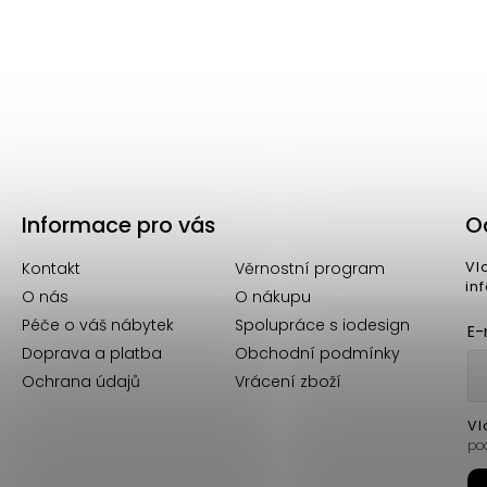
Skladem u dodavatele
-LINE
Jídelní stůl OTIS hnědý ⌀130 cm
Informace pro vás
O
Kontakt
Věrnostní program
Vl
in
O nás
O nákupu
Péče o váš nábytek
Spolupráce s iodesign
E-
Doprava a platba
Obchodní podmínky
Ochrana údajů
Vrácení zboží
Vl
po