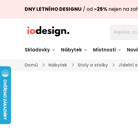
DNY LETNÍHO DESIGNU
/ od
-25%
nejen na za
Skladovky
Nábytek
Místnosti
Novi
Domů
/
Nábytek
/
Stoly a stolky
/
Jídelní s
Židle skladem
Stoly skl
Pohovky a křesla
Úložné pro
skladem
skladem
Doplňky a
Světla skladem
dekorace
Nádobí skladem