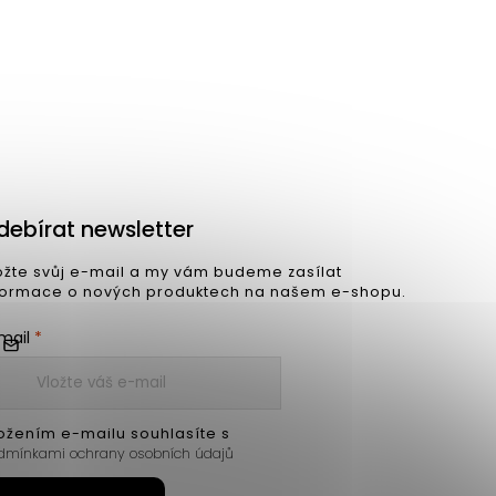
U vás od 3 týdnů
Světlý jídelní stůl UNIQUE ø120 cm bílý mramor
debírat newsletter
ožte svůj e-mail a my vám budeme zasílat
formace o nových produktech na našem e-shopu.
mail
ožením e-mailu souhlasíte s
dmínkami ochrany osobních údajů