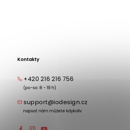
Skladem v Dánsku
(>10 ks)
ER hnědý 200x110 cm
Sada dvou prodlužovacích desek A
světle hnědá 50x100x3 cm
Kontakty
+420 216 216 756
(po-so: 8 - 19 h)
support@iodesign.cz
napsat nám můžete kdykoliv