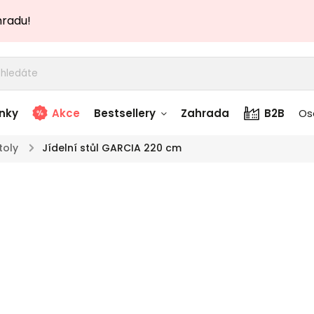
hradu!
nky
Akce
Bestsellery
Zahrada
B2B
Os
toly
/
Jídelní stůl GARCIA 220 cm
adem
Stolky skladem
Jíd
story
Zahradní nábytek
TOP akce
skladem
cm
Textílie skladem
 skladem
Značka:
Designov
hnědém 