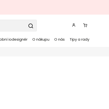
obní iodesignér
O nákupu
O nás
Tipy a rady
elní stůl GARCIA 220
BIZZOTTO
Kód:
0747490
ý jídelní stůl GARCIA
od značky BIZZOTTO v
provedení.