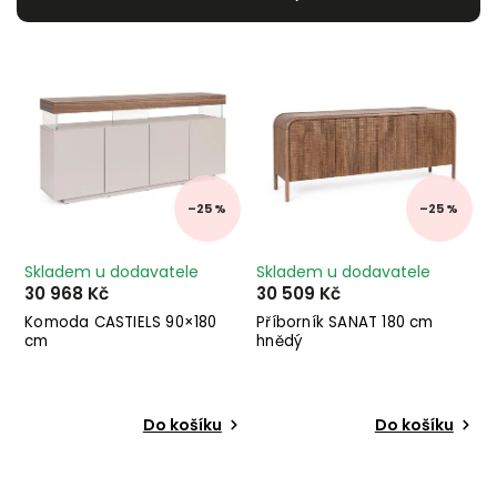
Nejdražší
Nejprodávanější
Abecedně
–25 %
–25 %
Skladem u dodavatele
Skladem u dodavatele
30 968 Kč
30 509 Kč
Komoda CASTIELS 90×180
Příborník SANAT 180 cm
cm
hnědý
Do košíku
Do košíku