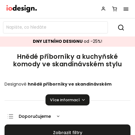
DNY LETNÍHO DESIGNU
od -25%!
Hnědé příborníky a kuchyňské
komody ve skandinávském stylu
Designové
hnědé příborníky ve skandinávském
stylu
krásně se hodící do vašeho obývacího pokoje či vaši
jídelny.
Kuchyňské komody
,
které zaručeně pozvednou
Více informací
úroveň vaší domácnosti!
Doporučujeme
Nejlevnější