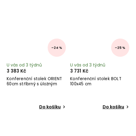
–24 %
–25 %
U vás od 3 týdnů
U vás od 3 týdnů
3 383 Kč
3 731 Kč
Konferenční stolek ORIENT
Konferenční stolek BOLT
60cm stříbrný s úložným
100x45 cm
prostorem
Do košíku
Do košíku