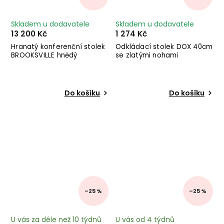
Skladem u dodavatele
Skladem u dodavatele
13 200 Kč
1 274 Kč
Hranatý konferenční stolek
Odkládací stolek DOX 40cm
BROOKSVILLE hnědý
se zlatými nohami
Do košíku
Do košíku
–25 %
–25 %
U vás za déle než 10 týdnů
U vás od 4 týdnů