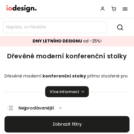
DNY LETNÍHO DESIGNU
od -25%!
Dřevěné moderní konferenční stolky
Dřevěné moderní
konferenční stolky
přímo stvořené pro
váš obývací pokoj. Stylové a krásné stolky, které zaručeně
pozvednou úroveň vašeho domova.
Více informací
Nejprodávanější
Doporučujeme
Nejlevnější