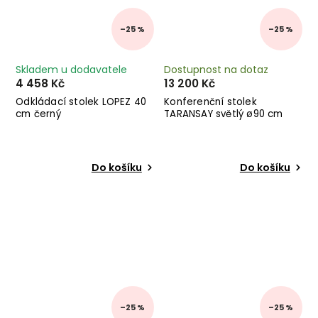
–25 %
–25 %
Skladem u dodavatele
Dostupnost na dotaz
4 458 Kč
13 200 Kč
Odkládací stolek LOPEZ 40
Konferenční stolek
cm černý
TARANSAY světlý ø90 cm
Do košíku
Do košíku
–25 %
–25 %