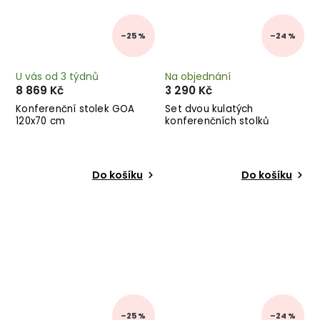
–25 %
–24 %
U vás od 3 týdnů
Na objednání
8 869 Kč
3 290 Kč
Konferenční stolek GOA
Set dvou kulatých
120x70 cm
konferenčních stolků
PRAGUE béžový
Do košíku
Do košíku
–25 %
–24 %