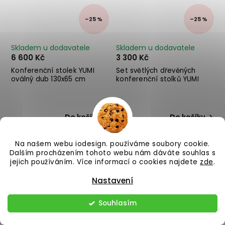
–25 %
–25 %
Skladem u dodavatele
Skladem u dodavatele
6 600 Kč
3 300 Kč
Konferenční stolek YUMI
Set světlých dřevěných
oválný dub 130x65 cm
konferenční stolků YUMI
Do košíku
Do košíku
Na našem webu iodesign. používáme soubory cookie.
Dalším procházením tohoto webu nám dáváte souhlas s
jejich používáním. Více informací o cookies najdete
zde
.
Nastavení
Souhlasím
–25 %
–25 %