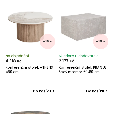
Nejdražší
Abecedně
–25 %
–25 %
Na objednání
Skladem u dodavatele
4 318 Kč
2 177 Kč
Konferenční stolek ATHENS
Konferenční stolek PRAGUE
ø80 cm
šedý mramor 60x80 cm
Do košíku
Do košíku