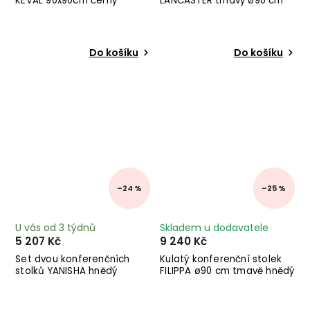
KEVAL 90x90cm černý
LANCASTER tmavý ø90 cm
Do košíku
Do košíku
–24 %
–25 %
U vás od 3 týdnů
Skladem u dodavatele
5 207 Kč
9 240 Kč
Set dvou konferenčních
Kulatý konferenční stolek
stolků YANISHA hnědý
FILIPPA ø90 cm tmavě hnědý