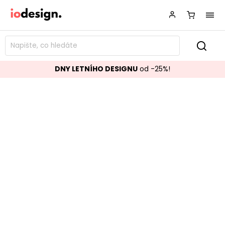
DNY LETNÍHO DESIGNU
od -25%!
Konferenční stolek STANTON
100x100 cm
Značka:
BIZZOTTO
Kód:
0746512
TOP akce