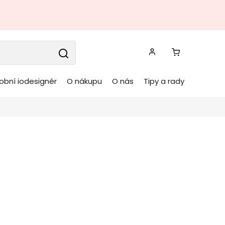
obní iodesignér
O nákupu
O nás
Tipy a rady
ferenční stolek
ANO ø80 cm zelený
House Nordic
Kód:
2102181
vý kulatý konferenční stolek NAGANO
od dánské
nádherného nábytku HOUSE NORDIC