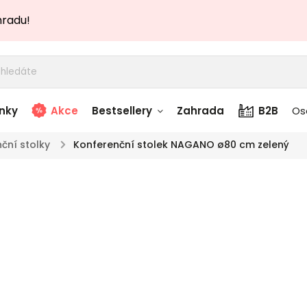
hradu!
nky
Akce
Bestsellery
Zahrada
B2B
Os
ční stolky
/
Konferenční stolek NAGANO ø80 cm zelený
adem
Stolky skladem
Kon
story
Zahradní nábytek
TOP akce
skladem
NAG
Textílie skladem
 skladem
Značka:
Designo
značky 