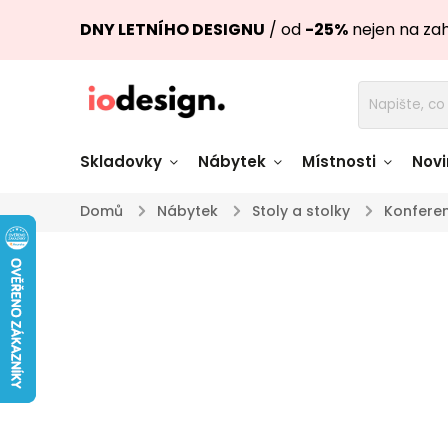
DNY LETNÍHO DESIGNU
/ od
-25%
nejen na za
Skladovky
Nábytek
Místnosti
Novi
Domů
/
Nábytek
/
Stoly a stolky
/
Konferen
Židle skladem
Stoly skl
Pohovky a křesla
Úložné pro
skladem
skladem
Doplňky a
Světla skladem
dekorace
Nádobí skladem