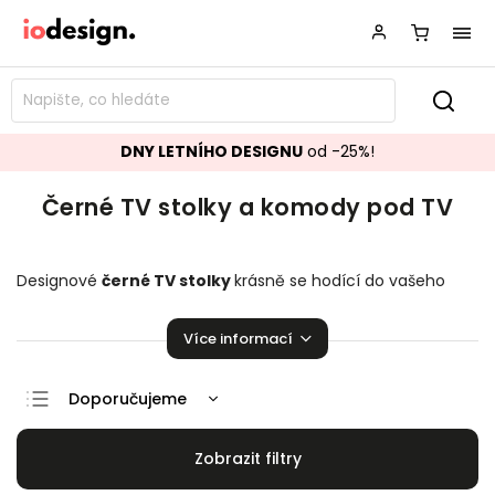
DNY LETNÍHO DESIGNU
od -25%!
Černé TV stolky a komody pod TV
Designové
černé TV stolky
krásně se hodící do vašeho
obývacího pokoje.
Stylové komody pod TV
,
které
zaručeně pozvednou úroveň vaší domácnosti!
Více informací
Doporučujeme
Nejlevnější
Nejdražší