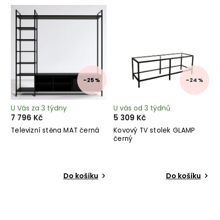
Nejprodávanější
Abecedně
–25 %
–24 %
U Vás za 3 týdny
U vás od 3 týdnů
7 796 Kč
5 309 Kč
Televizní stěna MAT černá
Kovový TV stolek GLAMP
černý
Do košíku
Do košíku