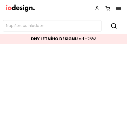
DNY LETNÍHO DESIGNU
od -25%!
TV stolek GARRISON 200x45 cm
Značka:
BIZZOTTO
Kód:
0747344
TOP akce