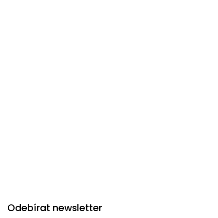
Dřevo
Materiál
:
Moderní
Styl
:
Výrobce luxusního nábytku ze skupiny italského
dodavatele BIZZOTTO.
Odebírat newsletter