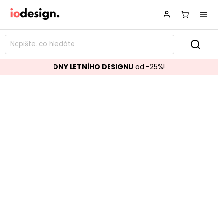
DNY LETNÍHO DESIGNU
od -25%!
TV stolek SINNAR černý
Značka:
Homemotion
Kód:
0747423
TOP akce