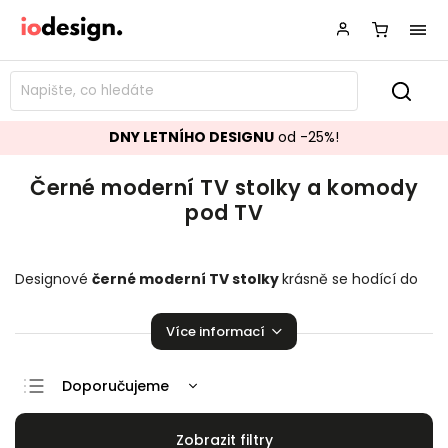
DNY LETNÍHO DESIGNU
od -25%!
Černé moderní TV stolky a komody
pod TV
Designové
černé moderní TV stolky
krásně se hodící do
vašeho obývacího pokoje.
Stylové komody pod TV
,
které
zaručeně pozvednou úroveň vaší domácnosti!
Více informací
Doporučujeme
Nejlevnější