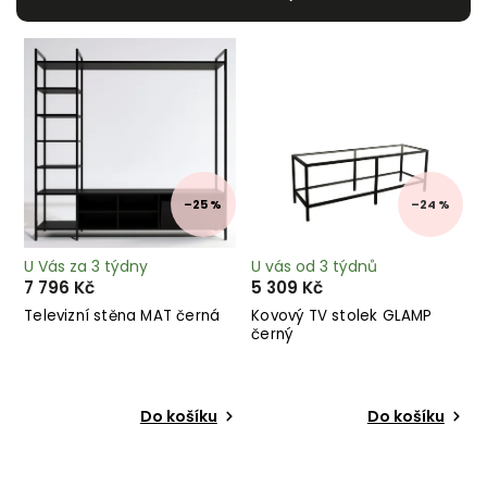
Nejdražší
Nejprodávanější
Abecedně
–25 %
–24 %
U Vás za 3 týdny
U vás od 3 týdnů
7 796 Kč
5 309 Kč
Televizní stěna MAT černá
Kovový TV stolek GLAMP
černý
Do košíku
Do košíku