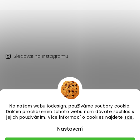
Sledovat na Instagramu
Na našem webu iodesign. používáme soubory cookie.
Copyright 2026
iodesign.
. Všechna práva vyhrazena.
Dalším procházením tohoto webu nám dáváte souhlas s
Vytvořil
Shoptet
| Design
Shoptak.cz
jejich používáním. Více informací o cookies najdete
zde
.
Nastavení