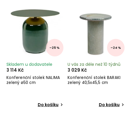
Nejdražší
Abecedně
–25 %
–24 %
Skladem u dodavatele
U vás za déle než 10 týdnů
3 114 Kč
3 029 Kč
Konferenční stolek NALIMA
Konferenční stolek BARAKI
zelený ø50 cm
zelený 40,5x45,5 cm
Do košíku
Do košíku