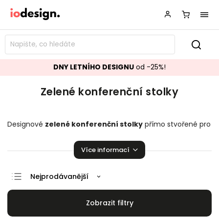
DNY LETNÍHO DESIGNU
od -25%!
Zelené konferenční stolky
Designové
zelené
konferenční stolky
přímo stvořené pro
váš obývací pokoj. Stylové a krásné stolky, které zaručeně
pozvednou úroveň vašeho domova.
Více informací
Nejprodávanější
Doporučujeme
Nejlevnější