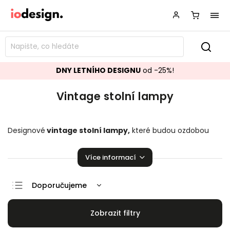
DNY LETNÍHO DESIGNU
od -25%!
Vintage stolní lampy
Designové
vintage stolní lampy,
které budou ozdobou
vašeho interiéru! Krásné
stolní lampy
pozvednou úroveň
Vaší domácnosti.
Více informací
Doporučujeme
Nejlevnější
Nejdražší