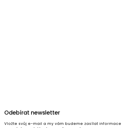
–24 %
–24 %
Skladem u dodavatele
Skladem u dodavatele
Kovová stolní lampa RAY
Kovová stolní lampa RING
zlatá
zlatá
1 072 Kč
1 072 Kč
Do košíku
Do košíku
Odebírat newsletter
Vložte svůj e-mail a my vám budeme zasílat informace