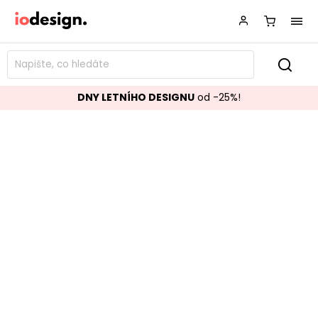
DNY LETNÍHO DESIGNU
od -25%!
Kovová stolní lampa RING černá
Značka:
LABEL51
Kód:
YS-22.126
TOP akce