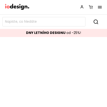
DNY LETNÍHO DESIGNU
od -25%!
Umělá ovčí kožešina černá 50x85
cm
Značka:
House Nordic
Kód:
3981131
TOP akce
Populární