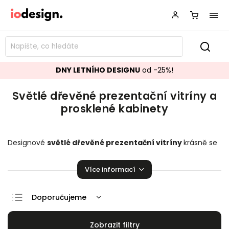
DNY LETNÍHO DESIGNU
od -25%!
Světlé dřevěné prezentační vitríny a
prosklené kabinety
Designové
světlé dřevěné
prezentační vitríny
krásně se
hodící do vašeho obývacího pokoje.
Prosklené kabinety
,
které zaručeně pozvednou úroveň vaší domácnosti!
Více informací
Doporučujeme
Nejlevnější