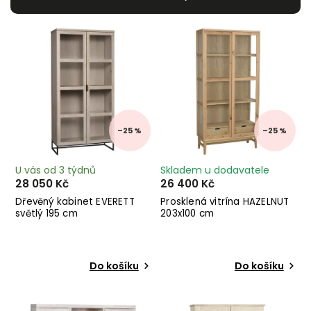
Nejdražší
Nejprodávanější
Abecedně
–25 %
–25 %
U vás od 3 týdnů
Skladem u dodavatele
28 050 Kč
26 400 Kč
Dřevěný kabinet EVERETT
Prosklená vitrína HAZELNUT
světlý 195 cm
203x100 cm
Do košíku
Do košíku