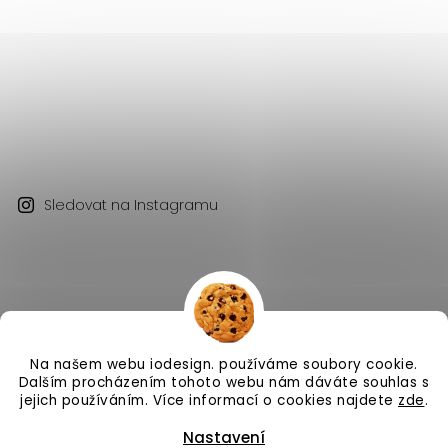
Sledovat na Instagramu
Na našem webu iodesign. používáme soubory cookie.
Copyright 2026
iodesign.
. Všechna práva vyhrazena.
Dalším procházením tohoto webu nám dáváte souhlas s
Vytvořil
Shoptet
| Design
Shoptak.cz
jejich používáním. Více informací o cookies najdete
zde
.
Nastavení