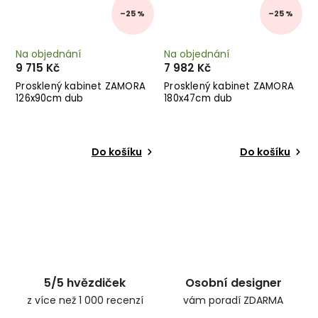
–25 %
–25 %
Na objednání
Na objednání
9 715 Kč
7 982 Kč
Prosklený kabinet ZAMORA
Prosklený kabinet ZAMORA
126x90cm dub
180x47cm dub
Do košíku
Do košíku
5/5 hvězdiček
Osobní designer
z více než 1 000 recenzí
vám poradí ZDARMA