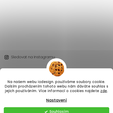
Sledovat na Instagramu
Na našem webu iodesign. používáme soubory cookie.
Dalším procházením tohoto webu nám dáváte souhlas s
jejich používáním. Více informací o cookies najdete
zde
.
Copyright 2026
iodesign.
. Všechna práva vyhrazena.
Nastavení
Vytvořil
Shoptet
| Design
Shoptak.cz
Souhlasím