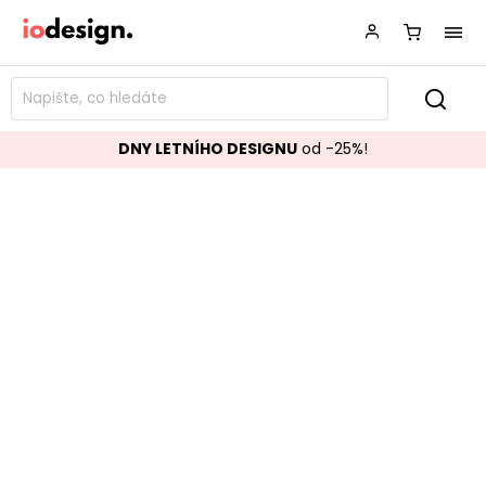
DNY LETNÍHO DESIGNU
od -25%!
Stojan na kuchyňské utěrky
CELIAN
Značka:
BLOOMINGVILLE
Kód:
508050
TOP akce
Populární